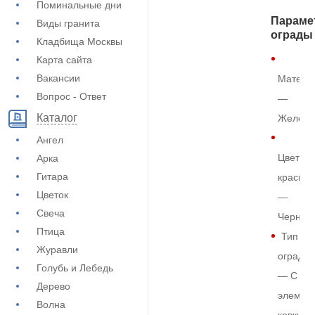
Поминальные дни
Параме
Виды гранита
ограды
Кладбища Москвы
Карта сайта
Вакансии
Матери
Вопрос - Ответ
—
Каталог
Железо
Ангел
Цвет
Арка
Гитара
краски
Цветок
—
Свеча
Черный
Птица
Тип
Журавли
ограды
Голубь и Лебедь
— С
Дерево
элемен
Волна