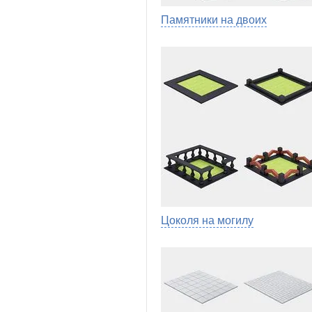
Памятники на двоих
Цоколя на могилу