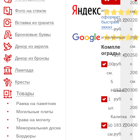
200
или
Фото на стекле
см.
оформить
128.200
220
быстрый
Вставка из гранита
заказ
руб.
x
Бронзовые буквы
и наличные
200
Декор из акрила
см.
Комплект
ограды
137.400
250
Декор из бронзы
руб.
x
100
Лампада
200
см.
см.
5
Кресты
152.600
300
Ножек
Товары
руб.
x
1
Рамка на памятник
200
шт.
Могильные плиты
см.
Калитка
Трава на могилу
183.200
400
50
Мемориальная доска
руб.
x
см.
Бордюры