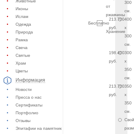
Животные
300
от
Иконы
см.
ржавчины
Ислам
213.700
400
Бесплатно
Одежда
руб.
x
Хранение
Природа
300
Рамка
см.
Свеча
198.400
300
Святые
руб.
x
Храм
350
Цветы
см.
Информация
213.700
350
Новости
руб.
x
Пресса о нас
350
Сертификаты
см.
Портфолио
Сво
Отзывы
разм
Эпитафии на памятник