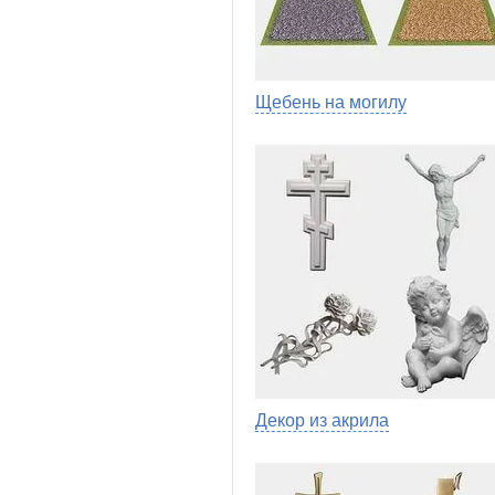
Щебень на могилу
Декор из акрила