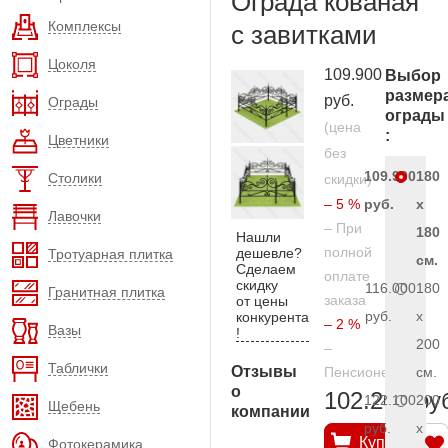
Ограда кованая
Комплексы
с завитками
Цоколя
109.900
Выбор
размер
руб.
Ограды
ограды
(цена
:
Цветники
без
109.900
180
Столики
скидки)
– 5 %
руб.
x
Лавочки
– При
180
Нашли
полной
дешевле?
Тротуарная плитка
см.
Сделаем
оплате
скидку
116.000
180
Гранитная плитка
заказа
от цены
руб.
x
конкурента
– 2 %
Вазы
!
200
–
Таблички
Отзывы
Пенсионерам
см.
о
102.200 ру
122.100
200
Щебень
компании
руб.
x
Купить
Фотокерамика