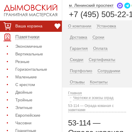
м. Ленинский проспект
+7 (495) 505-22-
Ваша корзина
О компании
Установка
Памятники
Доставка
Сроки
Экономичные
Гарантия
Оплата
Вертикальные
Скидки
Сертификаты
Резные
Горизонтальные
Портфолио
Сотрудники
Маленькие
Отзывы
Контакты
С крестом
Двойные
Главная
Чертежи и эскизы оград
Тройные
53-114 — Ограда кованая с
Элитные
завитками
Европейские
53-114 —
Часовни
Гранитные