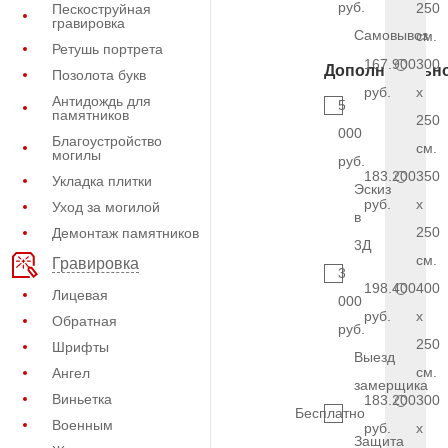
руб.
250
Пескоструйная
гравировка
Самовывоз
см.
Ретушь портрета
167.900
300
Дополнительн
Позолота букв
руб.
x
Антидождь для
5
памятников
250
000
Благоустройство
см.
могилы
руб.
183.200
350
Укладка плитки
Эскиз
руб.
x
Уход за могилой
в
250
Демонтаж памятников
3Д
см.
Гравировка
3
198.400
400
Лицевая
000
руб.
x
Обратная
руб.
250
Шрифты
Выезд
см.
Ангел
замерщика
Виньетка
183.200
300
Бесплатно
Военным
руб.
x
Защита