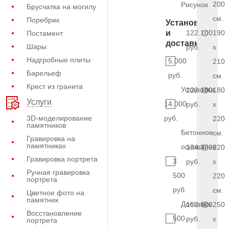
200
Рисунок
Брусчатка на могилу
см.
Поребрик
Установка
и
122.100
190
Постамент
доставка
Шары
руб.
x
Надгробные плиты
5.000
210
Барельеф
руб.
см.
Крест из гранита
Установка
122.100
180
Услуги
14.000
руб.
x
3D-моделирование
руб.
220
памятников
Бетонное
см.
Гравировка на
памятниках
основание
134.300
220
Гравировка портрета
3
руб.
x
Ручная гравировка
500
220
портрета
руб.
см.
Цветное фото на
памятник
Доставка
152.600
250
Восстановление
500
руб.
x
портрета