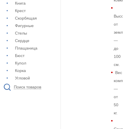
ковки
Книга
Крест
Высота
Скорбящая
от
Фигурные
земли
Стелы
—
Сердце
Плащаница
до
Бюст
100
Купол
см.
Корка
Вес
Угловой
комплек
Поиск товаров
—
от
50
кг.