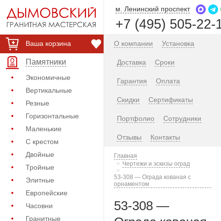
м. Ленинский проспект
+7 (495) 505-22-
Ваша корзина
О компании
Установка
Памятники
Доставка
Сроки
Экономичные
Гарантия
Оплата
Вертикальные
Скидки
Сертификаты
Резные
Горизонтальные
Портфолио
Сотрудники
Маленькие
Отзывы
Контакты
С крестом
Двойные
Главная
Чертежи и эскизы оград
Тройные
53-308 — Ограда кованая с
Элитные
орнаментом
Европейские
53-308 —
Часовни
Гранитные