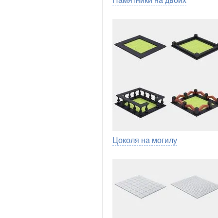
Памятники на двоих
Цоколя на могилу