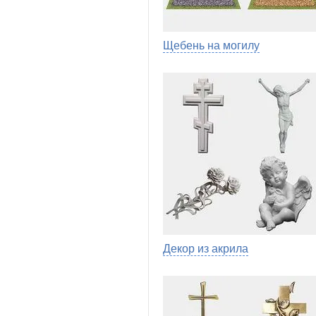
Щебень на могилу
Декор из акрила