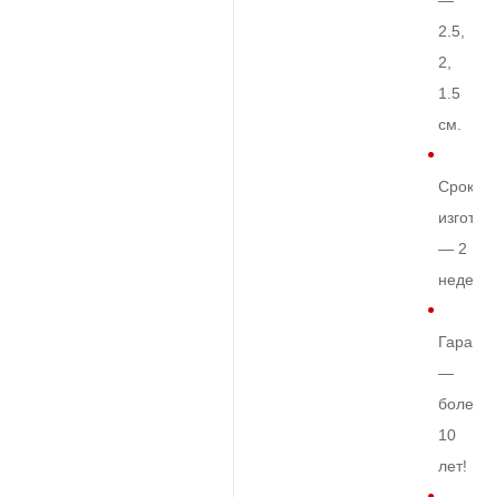
—
2.5,
2,
1.5
см.
Срок
изготов
— 2
недели
Гарант
—
более
10
лет!