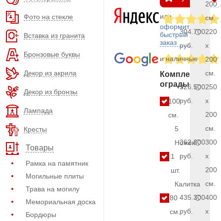
200
или
Фото на стекле
см.
оформить
304.700
220
быстрый
Вставка из гранита
заказ
руб.
x
Бронзовые буквы
и наличные
200
Декор из акрила
см.
Комплект
ограды
326.500
250
Декор из бронзы
руб.
x
100
Лампада
200
см.
см.
5
Кресты
362.800
300
Ножек
Товары
руб.
x
1
Рамка на памятник
200
шт.
Могильные плиты
см.
Калитка
Трава на могилу
435.300
400
80
Мемориальная доска
руб.
x
см.
Бордюры