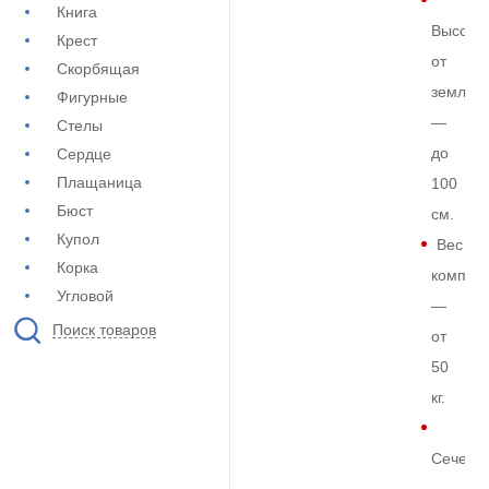
Книга
Высота
Крест
от
Скорбящая
земли
Фигурные
—
Стелы
до
Сердце
Плащаница
100
Бюст
см.
Купол
Вес
Корка
комплек
Угловой
—
Поиск товаров
от
50
кг.
Сечени