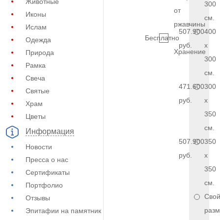
Животные
300
от
Иконы
см.
ржавчины
Ислам
507.900
400
Бесплатно
Одежда
руб.
x
Хранение
Природа
300
Рамка
см.
Свеча
471.600
300
Святые
руб.
x
Храм
350
Цветы
см.
Информация
507.900
350
Новости
руб.
x
Пресса о нас
350
Сертификаты
см.
Портфолио
Сво
Отзывы
разм
Эпитафии на памятник