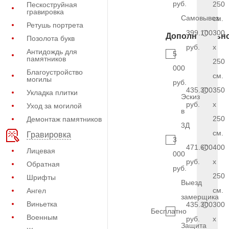
руб.
250
Пескоструйная
гравировка
Самовывоз
см.
Ретушь портрета
399.100
300
Дополнительн
Позолота букв
руб.
x
Антидождь для
5
памятников
250
000
Благоустройство
см.
могилы
руб.
435.300
350
Укладка плитки
Эскиз
руб.
x
Уход за могилой
в
250
Демонтаж памятников
3Д
см.
Гравировка
3
471.600
400
Лицевая
000
руб.
x
Обратная
руб.
250
Шрифты
Выезд
см.
Ангел
замерщика
Виньетка
435.300
300
Бесплатно
Военным
руб.
x
Защита