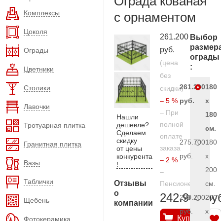
Ограда кованая
Комплексы
с орнаментом
Цоколя
261.200
Выбор
размер
руб.
Ограды
ограды
(цена
:
Цветники
без
261.200
180
Столики
скидки)
– 5 %
руб.
x
Лавочки
– При
180
Нашли
полной
дешевле?
Тротуарная плитка
см.
Сделаем
оплате
скидку
275.700
180
Гранитная плитка
заказа
от цены
руб.
x
конкурента
– 2 %
Вазы
!
200
–
Таблички
Отзывы
Пенсионерам
см.
о
242.900 ру
290.200
200
Щебень
компании
руб.
x
Купить
Фотокерамика