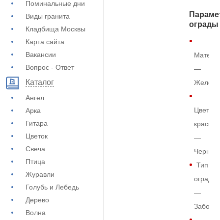
Поминальные дни
Параме
Виды гранита
ограды
Кладбища Москвы
Карта сайта
Вакансии
Матери
Вопрос - Ответ
—
Каталог
Железо
Ангел
Цвет
Арка
Гитара
краски
Цветок
—
Свеча
Черный
Птица
Тип
Журавли
ограды
Голубь и Лебедь
—
Дерево
Забор
Волна