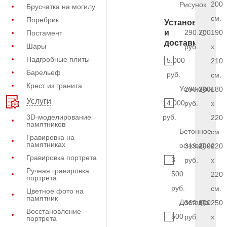
200
Рисунок
Брусчатка на могилу
см.
Поребрик
Установка
и
290.200
190
Постамент
доставка
Шары
руб.
x
Надгробные плиты
5.000
210
Барельеф
руб.
см.
Крест из гранита
Установка
290.200
180
Услуги
14.000
руб.
x
3D-моделирование
руб.
220
памятников
Бетонное
см.
Гравировка на
памятниках
основание
319.200
220
Гравировка портрета
3
руб.
x
Ручная гравировка
500
220
портрета
руб.
см.
Цветное фото на
памятник
Доставка
362.800
250
Восстановление
500
руб.
x
портрета