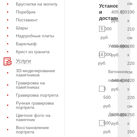
см.
Брусчатка на могилу
Установка
Поребрик
и
405.800
190
доставка
Постамент
руб.
x
Шары
5.000
210
Надгробные плиты
руб.
см.
Барельеф
Установка
405.800
180
Крест из гранита
14.000
руб.
x
Услуги
руб.
220
3D-моделирование
Бетонное
см.
памятников
основание
446.400
220
Гравировка на
памятниках
3
руб.
x
Гравировка портрета
500
220
Ручная гравировка
руб.
см.
портрета
Доставка
507.200
250
Цветное фото на
памятник
500
руб.
x
Восстановление
руб.
портрета
250