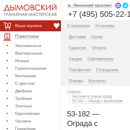
м. Ленинский проспект
+7 (495) 505-22-
Ваша корзина
О компании
Установка
Памятники
Доставка
Сроки
Экономичные
Гарантия
Оплата
Вертикальные
Скидки
Сертификаты
Резные
Горизонтальные
Портфолио
Сотрудники
Маленькие
Отзывы
Контакты
С крестом
Двойные
Главная
Чертежи и эскизы оград
Тройные
53-182 — Ограда с филёнками
Элитные
53-182 —
Европейские
Часовни
Ограда с
Гранитные