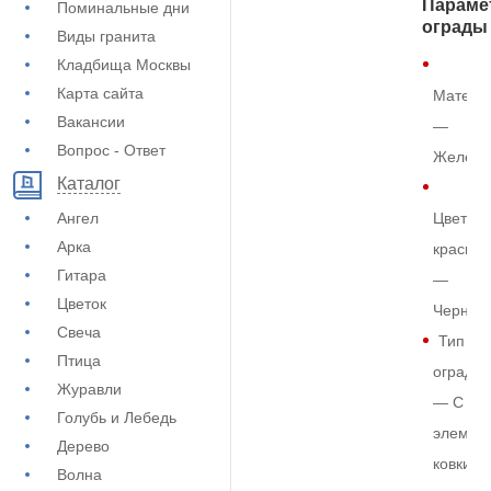
Параме
Поминальные дни
ограды
Виды гранита
Кладбища Москвы
Карта сайта
Матери
Вакансии
—
Вопрос - Ответ
Железо
Каталог
Ангел
Цвет
Арка
краски
Гитара
—
Цветок
Черный
Свеча
Тип
Птица
ограды
Журавли
— С
Голубь и Лебедь
элемен
Дерево
ковки
Волна