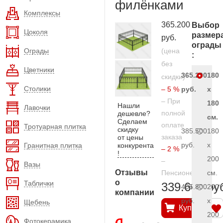
филёнками
Комплексы
365.200
Выбор
Цоколя
размер
руб.
ограды
Ограды
(цена
:
без
Цветники
365.200
180
скидки)
Столики
– 5 %
руб.
x
– При
180
Нашли
Лавочки
полной
дешевле?
см.
Сделаем
оплате
Тротуарная плитка
скидку
385.500
180
заказа
от цены
руб.
x
Гранитная плитка
конкурента
– 2 %
!
200
–
Вазы
Отзывы
Пенсионерам
см.
о
Таблички
339.600 ру
405.800
200
компании
руб.
x
Щебень
Купить
200
Фотокерамика