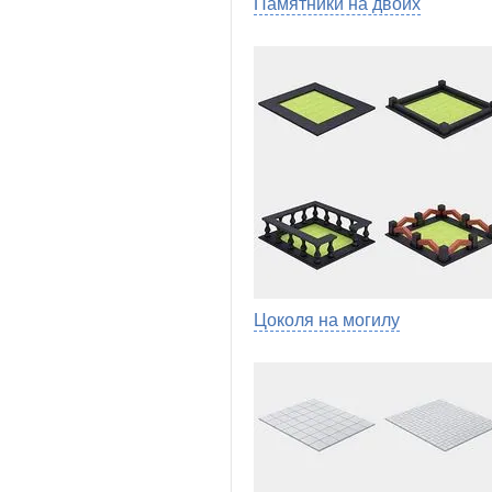
Памятники на двоих
Цоколя на могилу