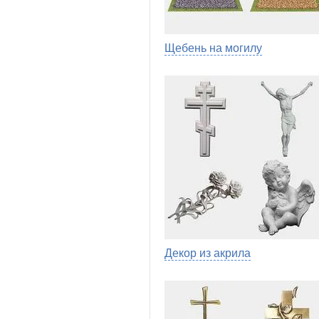
Щебень на могилу
Декор из акрила