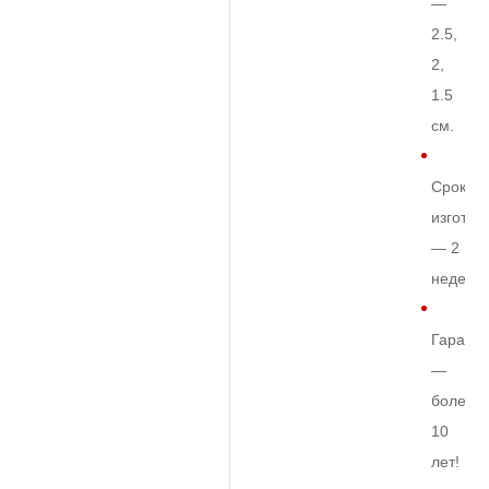
—
2.5,
2,
1.5
см.
Срок
изготов
— 2
недели
Гарант
—
более
10
лет!