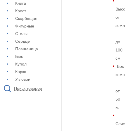
Книга
Высота
Крест
от
Скорбящая
земли
Фигурные
Стелы
—
Сердце
до
Плащаница
100
Бюст
см.
Купол
Вес
Корка
комплек
Угловой
—
Поиск товаров
от
50
кг.
Сечени