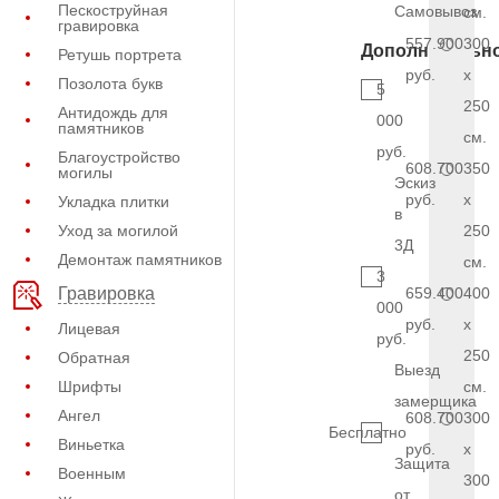
Пескоструйная
Самовывоз
см.
гравировка
557.900
300
Дополнительн
Ретушь портрета
руб.
x
Позолота букв
5
250
Антидождь для
000
памятников
см.
руб.
Благоустройство
608.700
350
могилы
Эскиз
руб.
x
Укладка плитки
в
Уход за могилой
250
3Д
Демонтаж памятников
см.
3
659.400
400
Гравировка
000
руб.
x
Лицевая
руб.
250
Обратная
Выезд
Шрифты
см.
замерщика
Ангел
608.700
300
Бесплатно
Виньетка
руб.
x
Защита
Военным
300
от