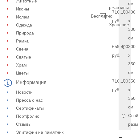
Животные
см.
ржавчины
Иконы
710.100
400
Бесплатно
Ислам
руб.
x
Хранение
Одежда
300
Природа
см.
Рамка
659.400
300
Свеча
руб.
x
Святые
350
Храм
см.
Цветы
710.100
350
Информация
руб.
x
Новости
350
Пресса о нас
см.
Сертификаты
Сво
Портфолио
Отзывы
разм
Эпитафии на памятник