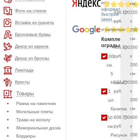
или
см.
оформить
Фото на стекле
426.100
220
быстрый
заказ
руб.
x
Вставка из гранита
и наличные
200
Бронзовые буквы
см.
Комплект
ограды
Декор из акрила
456.500
250
руб.
x
100
Декор из бронзы
200
см.
Лампада
см.
5
Кресты
507.200
300
Ножек
руб.
x
1
Товары
200
шт.
Рамка на памятник
см.
Калитка
Могильные плиты
608.700
400
50
Трава на могилу
руб.
x
см.
Мемориальная доска
200
Рисунок
Бордюры