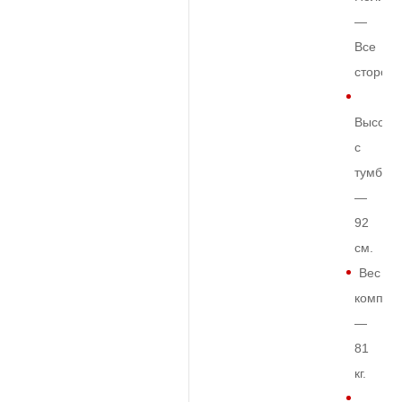
—
Все
сторон
Высота
с
тумбой
—
92
см.
Вес
комплек
—
81
кг.