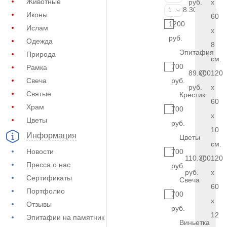
Животные
руб.
x
Фото на стекл
8.300 руб.
1
Иконы
60
1200
Ислам
x
руб.
Одежда
8
Эпитафия
Природа
см.
700
Рамка
89.000
120
Свеча
руб.
руб.
x
Святые
Крестик
60
Храм
700
x
Цветы
руб.
10
Информация
Цветы
см.
Новости
700
110.300
120
Пресса о нас
руб.
руб.
x
Сертификаты
Свеча
60
Портфолио
700
x
Отзывы
руб.
12
Эпитафии на памятник
Виньетка