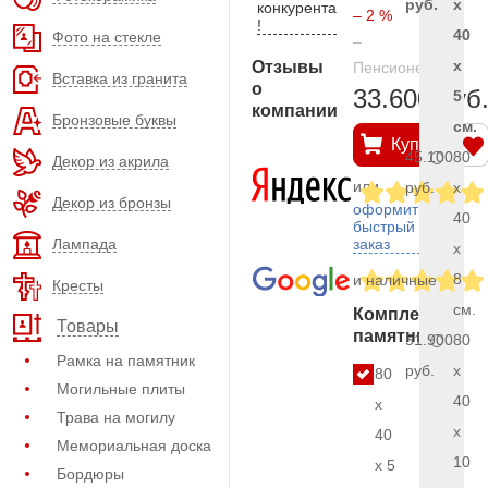
руб.
x
конкурента
– 2 %
!
40
Фото на стекле
–
x
Отзывы
Пенсионерам
Вставка из гранита
о
33.600 руб
5
компании
Бронзовые буквы
см.
Купить
45.100
80
Декор из акрила
или
руб.
x
Декор из бронзы
оформить
40
быстрый
Лампада
заказ
x
8
и наличные
Кресты
см.
Комплект
Товары
памятника
51.900
80
Рамка на памятник
руб.
x
80
Могильные плиты
40
x
Трава на могилу
x
40
Мемориальная доска
10
x 5
Бордюры