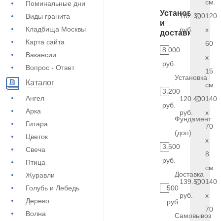
см.
Поминальные дни
Установка
182.300
120
Виды гранита
и
Кладбища Москвы
руб.
x
доставка
Карта сайта
60
8.000
Вакансии
x
руб.
Вопрос - Ответ
15
Установка
Каталог
см.
3.200
Ангел
120.400
140
руб.
Арка
руб.
x
Фундамент
Гитара
70
(доп)
Цветок
x
3.500
Свеча
8
руб.
Птица
см.
Доставка
Журавли
139.500
140
Голубь и Лебедь
500
руб.
x
Дерево
руб.
70
Волна
Самовывоз