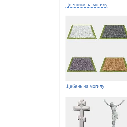
Цветники на могилу
Щебень на могилу