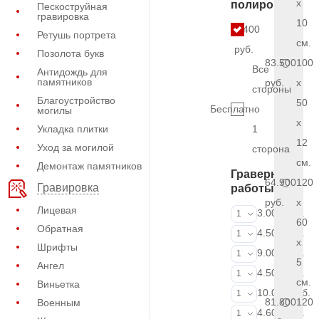
x
полировки
Пескоструйная
гравировка
10
5.400
Ретушь портрета
см.
руб.
Позолота букв
83.500
100
Все
Антидождь для
памятников
руб.
x
стороны
Благоустройство
50
Бесплатно
могилы
x
Укладка плитки
1
12
Уход за могилой
сторона
см.
Демонтаж памятников
Граверные
64.900
120
Гравировка
работы
руб.
x
Лицевая
ФИО и даты (
3.000 руб.
1
60
Обратная
ФИО и даты (
4.500 руб.
1
x
Шрифты
ФИО и даты (
9.000 руб.
1
5
Ангел
Портрет (Грав
4.500 руб.
1
см.
Виньетка
Портрет (Ручн
10.000 руб.
1
81.800
120
Военным
Фотокерамик
4.600 руб.
1