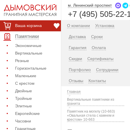
м. Ленинский проспект
+7 (495) 505-22-
Ваша корзина
О компании
Установка
Памятники
Доставка
Сроки
Экономичные
Гарантия
Оплата
Вертикальные
Скидки
Сертификаты
Резные
Горизонтальные
Портфолио
Сотрудники
Маленькие
Отзывы
Контакты
С крестом
Двойные
Главная
Тройные
Вертикальные памятники из
гранита
Элитные
Памятник на могилу (10-663)
Европейские
«Овальная стела с камнем и
крестом» 10-663
Часовни
Гранитные