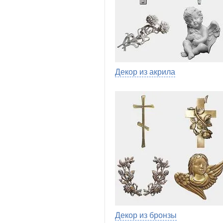
Декор из акрила
Декор из бронзы