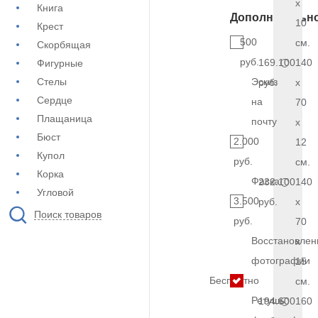
x
Книга
Дополнительн
10
Крест
500
см.
Скорбящая
руб.
169.100
140
Фигурные
Стелы
Эскиз
руб.
x
Сердце
на
70
Плащаница
почту
x
Бюст
2.000
12
Купол
руб.
см.
Корка
Фаска
232.100
140
Угловой
3.500
руб.
x
Поиск товаров
руб.
70
Восстановлен
x
фотографии
15
Бесплатно
см.
Ретушь
194.600
160