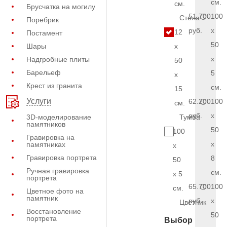
см.
см.
Брусчатка на могилу
51.700
100
Стела
Поребрик
руб.
x
12
Постамент
50
Шары
x
x
Надгробные плиты
50
Барельеф
5
x
Крест из гранита
см.
15
Услуги
62.200
100
см.
руб.
x
3D-моделирование
Тумба
памятников
50
100
Гравировка на
x
памятниках
x
Гравировка портрета
8
50
Ручная гравировка
см.
x 5
портрета
65.700
100
см.
Цветное фото на
памятник
руб.
x
Цветник
Восстановление
50
портрета
Выбор