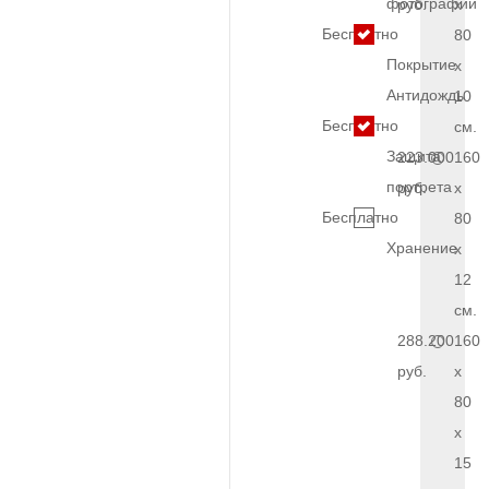
фотографии
руб.
x
Бесплатно
80
Покрытие
x
Антидождь
10
Бесплатно
см.
Защита
223.000
160
портрета
руб.
x
Бесплатно
80
Хранение
x
12
см.
288.200
160
руб.
x
80
x
15