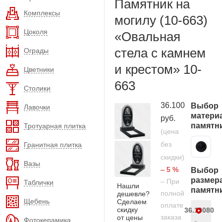
Памятник на
Комплексы
могилу (10-663)
Цоколя
«Овальная
стела с камнем
Ограды
и крестом» 10-
Цветники
663
Столики
36.100
Выбор
Лавочки
матери
руб.
памятн
Тротуарная плитка
(цена
без
Гранитная плитка
Карельский гранит
скидки)
Вазы
– 5 %
Выбор
размер
– При
Таблички
Нашли
памятн
полной
дешевле?
Щебень
Сделаем
оплате
скидку
36.100
80
заказа
от цены
Фотокерамика