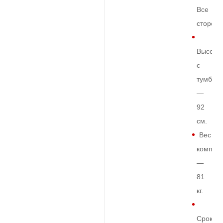
Все
сторон
Высота
с
тумбой
—
92
см.
Вес
комплек
—
81
кг.
Срок