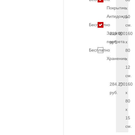
Покрытие
x
Антидождь
10
Бесплатно
см.
Защита
219.000
160
портрета
руб.
x
Бесплатно
80
Хранение
x
12
см.
284.200
160
руб.
x
80
x
15
см.