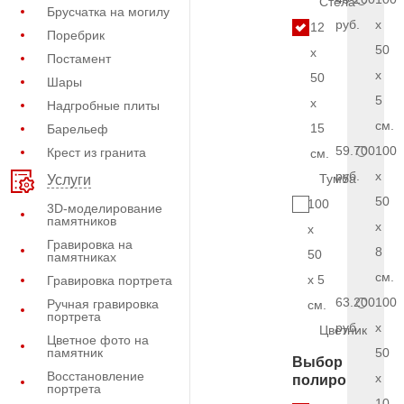
Стела
Брусчатка на могилу
руб.
x
12
Поребрик
50
x
Постамент
x
50
Шары
5
x
Надгробные плиты
см.
15
Барельеф
59.700
100
Крест из гранита
см.
руб.
x
Тумба
Услуги
50
100
3D-моделирование
памятников
x
x
Гравировка на
8
50
памятниках
см.
x 5
Гравировка портрета
63.200
100
Ручная гравировка
см.
портрета
руб.
x
Цветник
Цветное фото на
памятник
50
Выбор
Восстановление
x
полировки
портрета
10