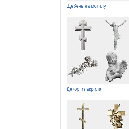
Щебень на могилу
Декор из акрила