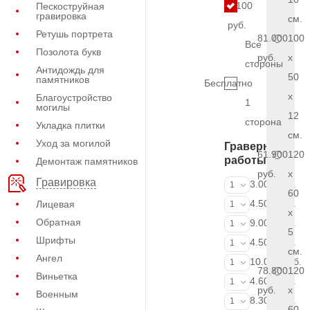
5.100
Пескоструйная
гравировка
см.
руб.
Ретушь портрета
81.000
100
Все
Позолота букв
руб.
x
стороны
Антидождь для
50
памятников
Бесплатно
x
Благоустройство
1
могилы
12
сторона
Укладка плитки
см.
Уход за могилой
Граверные
61.900
120
работы
Демонтаж памятников
руб.
x
Гравировка
ФИО и даты (
3.000 руб.
1
60
ФИО и даты (
4.500 руб.
Лицевая
1
x
Обратная
ФИО и даты (
9.000 руб.
1
5
Шрифты
Портрет (Грав
4.500 руб.
1
см.
Ангел
Портрет (Ручн
10.000 руб.
1
78.800
120
Виньетка
Фотокерамик
4.600 руб.
1
руб.
x
Военным
Фото на стекл
8.300 руб.
1
60