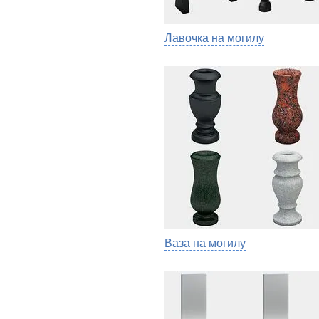
Лавочка на могилу
Ваза на могилу