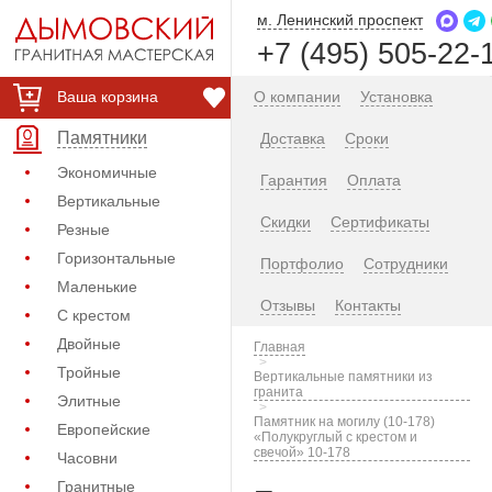
м. Ленинский проспект
+7 (495) 505-22-
Ваша корзина
О компании
Установка
Памятники
Доставка
Сроки
Экономичные
Гарантия
Оплата
Вертикальные
Скидки
Сертификаты
Резные
Горизонтальные
Портфолио
Сотрудники
Маленькие
Отзывы
Контакты
С крестом
Двойные
Главная
Тройные
Вертикальные памятники из
гранита
Элитные
Памятник на могилу (10-178)
Европейские
«Полукруглый с крестом и
свечой» 10-178
Часовни
Гранитные