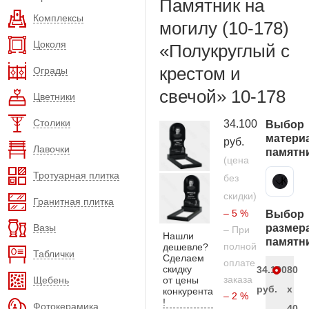
Памятник на
Комплексы
могилу (10-178)
Цоколя
«Полукруглый с
крестом и
Ограды
свечой» 10-178
Цветники
Столики
34.100
Выбор
матери
руб.
Лавочки
памятн
(цена
Тротуарная плитка
без
Карельский гранит
скидки)
Гранитная плитка
– 5 %
Выбор
Вазы
размер
– При
Нашли
памятн
полной
дешевле?
Таблички
Сделаем
оплате
скидку
34.100
80
заказа
Щебень
от цены
руб.
x
конкурента
– 2 %
!
Фотокерамика
40