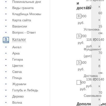
Поминальные дни
и
руб.
x
Виды гранита
доставка
60
Кладбища Москвы
8.000
x
Карта сайта
руб.
Вакансии
15
Установка
Вопрос - Ответ
см.
3.200
116.900
140
Каталог
руб.
руб.
x
Ангел
Фундамент
70
Арка
(доп)
Гитара
x
3.500
Цветок
8
руб.
Свеча
см.
Доставка
Птица
136.000
140
500
Журавли
руб.
x
руб.
Голубь и Лебедь
70
Самовывоз
Дерево
x
Волна
Дополнительн
10