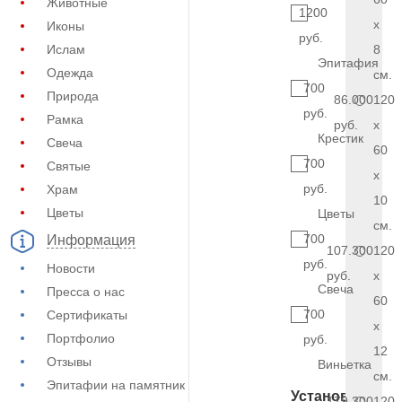
Животные
1200
x
Иконы
руб.
Ислам
8
Эпитафия
Одежда
см.
700
Природа
86.000
120
руб.
Рамка
руб.
x
Крестик
Свеча
60
700
Святые
x
руб.
Храм
10
Цветы
Цветы
см.
700
Информация
107.300
120
руб.
Новости
руб.
x
Свеча
Пресса о нас
60
700
Сертификаты
x
Портфолио
руб.
12
Отзывы
Виньетка
см.
Эпитафии на памятник
Установка
179.300
120