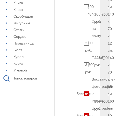
Книга
500
см.
Крест
руб.
165.600
140
Скорбящая
Эскиз
руб.
x
Фигурные
на
70
Стелы
почту
x
Сердце
2.000
Плащаница
12
Бюст
руб.
см.
Купол
Фаска
228.600
140
Корка
3.500
руб.
x
Угловой
руб.
70
Поиск товаров
Восстановлен
x
фотографии
15
Бесплатно
см.
Ретушь
190.600
160
фотографии
руб.
x
Бесплатно
80