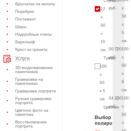
Стела
Брусчатка на могилу
руб.
x
12
Поребрик
50
x
Постамент
x
50
Шары
5
x
Надгробные плиты
см.
15
Барельеф
50.700
100
Крест из гранита
см.
руб.
x
Тумба
Услуги
50
100
3D-моделирование
памятников
x
x
Гравировка на
8
50
памятниках
см.
x 5
Гравировка портрета
54.200
100
Ручная гравировка
см.
портрета
руб.
x
Цветник
Цветное фото на
памятник
50
Выбор
Восстановление
x
полировки
портрета
10