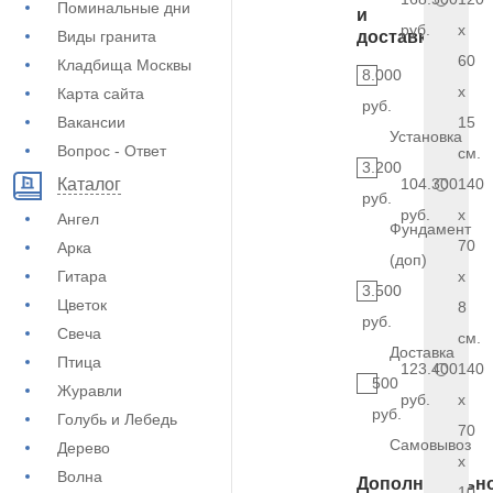
Поминальные дни
и
руб.
x
Виды гранита
доставка
60
Кладбища Москвы
8.000
x
Карта сайта
руб.
Вакансии
15
Установка
Вопрос - Ответ
см.
3.200
104.300
140
Каталог
руб.
руб.
x
Ангел
Фундамент
70
Арка
(доп)
Гитара
x
3.500
Цветок
8
руб.
Свеча
см.
Доставка
Птица
123.400
140
500
Журавли
руб.
x
руб.
Голубь и Лебедь
70
Самовывоз
Дерево
x
Волна
Дополнительн
10