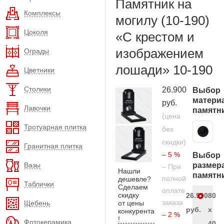
Памятник на
Комплексы
могилу (10-190)
Цоколя
«С крестом и
изображением
Ограды
лошади» 10-190
Цветники
Столики
26.900
Выбор
матери
руб.
Лавочки
памятн
(цена
Тротуарная плитка
без
Карельский гранит
скидки)
Гранитная плитка
– 5 %
Выбор
Вазы
размер
– При
Нашли
памятн
полной
дешевле?
Таблички
Сделаем
оплате
скидку
26.900
80
заказа
Щебень
от цены
руб.
x
конкурента
– 2 %
!
Фотокерамика
40