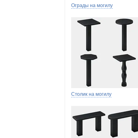
Ограды на могилу
Столик на могилу