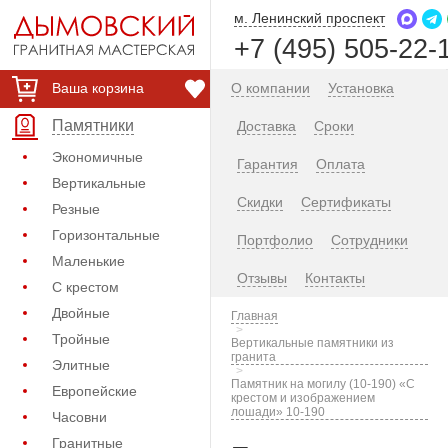
м. Ленинский проспект
+7 (495) 505-22-
Ваша корзина
О компании
Установка
Памятники
Доставка
Сроки
Экономичные
Гарантия
Оплата
Вертикальные
Скидки
Сертификаты
Резные
Горизонтальные
Портфолио
Сотрудники
Маленькие
Отзывы
Контакты
С крестом
Двойные
Главная
Тройные
Вертикальные памятники из
гранита
Элитные
Памятник на могилу (10-190) «С
Европейские
крестом и изображением
лошади» 10-190
Часовни
Гранитные