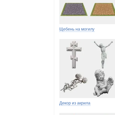
Щебень на могилу
Декор из акрила