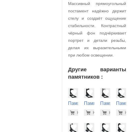
Массивный прямоугольный
постамент надёжно держит
стелу и создаёт ощущение
стабильности. Контрастный
чёрный фон подчёркивает
портрет и детали резьбы,
делая их выразительными
при любом освещении.
Другие варианты
памятников :
Памятник
Памятник
Памятник
Памят
на
на
на
на
24.300 р
36.
Купить
Купить
-7%
Купить
-7%
Куп
-7
могилу
могилу
могилу
могилу
(10-121)
(10-291)
(10-765)
(10-632