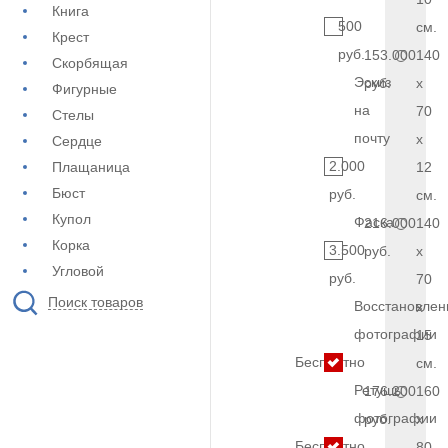
Книга
500
см.
Крест
руб.
153.000
140
Скорбящая
Эскиз
руб.
x
Фигурные
на
70
Стелы
почту
x
Сердце
2.000
Плащаница
12
Бюст
руб.
см.
Купол
Фаска
216.000
140
Корка
3.500
руб.
x
Угловой
руб.
70
Поиск товаров
Восстановлен
x
фотографии
15
Бесплатно
см.
Ретушь
176.200
160
фотографии
руб.
x
Бесплатно
80