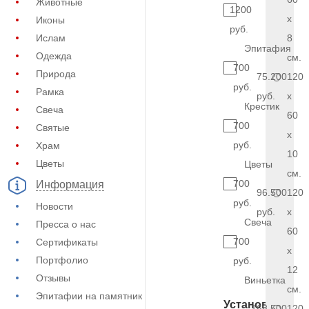
Животные
1200
x
Иконы
руб.
Ислам
8
Эпитафия
Одежда
см.
700
Природа
75.200
120
руб.
Рамка
руб.
x
Крестик
Свеча
60
700
Святые
x
руб.
Храм
10
Цветы
Цветы
см.
700
Информация
96.500
120
руб.
Новости
руб.
x
Свеча
Пресса о нас
60
700
Сертификаты
x
Портфолио
руб.
12
Отзывы
Виньетка
см.
Эпитафии на памятник
Установка
168.500
120