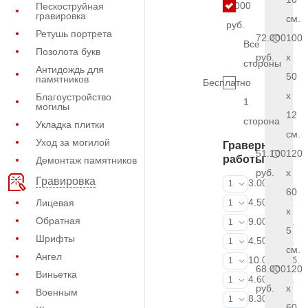
4.000
Пескоструйная
гравировка
см.
руб.
Ретушь портрета
72.000
100
Все
Позолота букв
руб.
x
стороны
Антидождь для
50
памятников
Бесплатно
x
Благоустройство
1
могилы
12
сторона
Укладка плитки
см.
Уход за могилой
Граверные
51.100
120
работы
Демонтаж памятников
руб.
x
Гравировка
ФИО и даты (
3.000 руб.
1
60
ФИО и даты (
4.500 руб.
Лицевая
1
x
Обратная
ФИО и даты (
9.000 руб.
1
5
Шрифты
Портрет (Грав
4.500 руб.
1
см.
Ангел
Портрет (Ручн
10.000 руб.
1
68.000
120
Виньетка
Фотокерамик
4.600 руб.
1
руб.
x
Военным
Фото на стекл
8.300 руб.
1
60