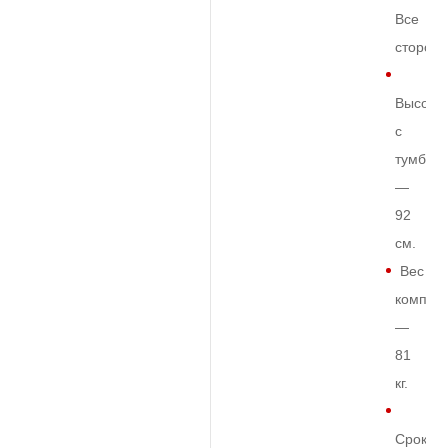
Все
сторон
Высота
с
тумбой
—
92
см.
Вес
комплек
—
81
кг.
Срок