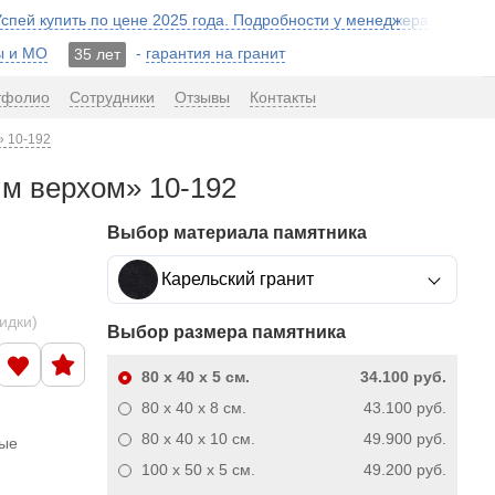
 Успей купить по цене 2025 года. Подробности у менеджера!
ы и МО
-
гарантия на гранит
35 лет
тфолио
Сотрудники
Отзывы
Контакты
» 10-192
ым верхом» 10-192
Выбор материала памятника
Карельский гранит
кидки)
Выбор размера памятника
80 x 40 x 5
см.
34.100 руб.
80 x 40 x 8
см.
43.100 руб.
80 x 40 x 10
см.
49.900 руб.
ные
100 x 50 x 5
см.
49.200 руб.