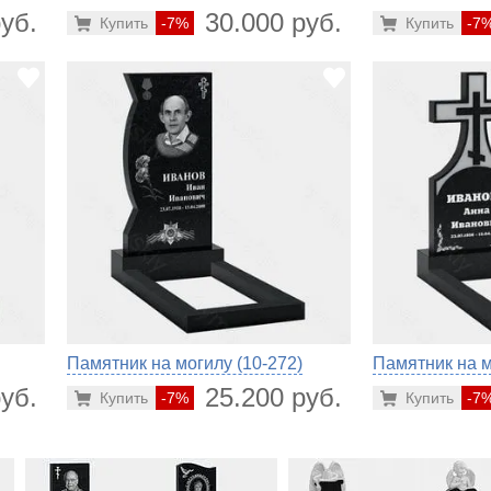
уб.
30.000 руб.
Купить
-7%
Купить
-7
Памятник на могилу (10-272)
Памятник на м
уб.
25.200 руб.
Купить
-7%
Купить
-7