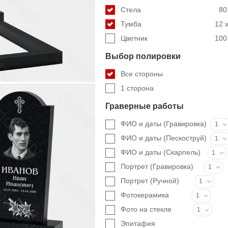
Стела
80
Тумба
12 x
Цветник
100 
Выбор полировки
Все стороны
1 сторона
Граверные работы
ФИО и даты (Гравировка)
1
ФИО и даты (Пескоструй)
1
ФИО и даты (Скарпель)
1
Портрет (Гравировка)
1
Портрет (Ручной)
1
Фотокерамика
1
Фото на стекле
1
Эпитафия