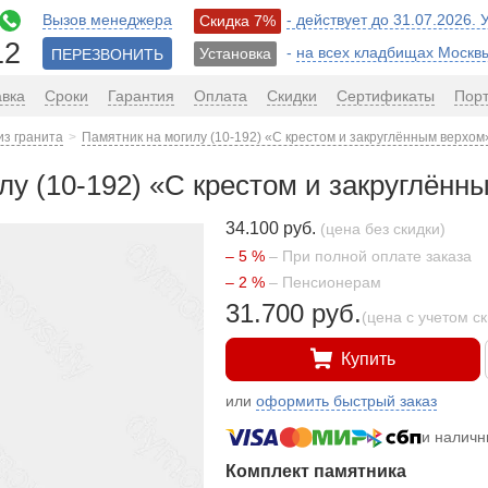
Вызов менеджера
- действует до 31.07.2026.
Скидка 7%
12
-
на всех кладбищах Москв
Установка
ПЕРЕЗВОНИТЬ
авка
Сроки
Гарантия
Оплата
Скидки
Сертификаты
Пор
из гранита
Памятник на могилу (10-192) «С крестом и закруглённым верхом
лу (10-192) «С крестом и закруглённ
34.100 руб.
(цена без скидки)
– 5 %
– При полной оплате заказа
– 2 %
– Пенсионерам
31.700 руб.
(цена с учетом с
Купить
или
оформить быстрый заказ
и налич
Комплект памятника