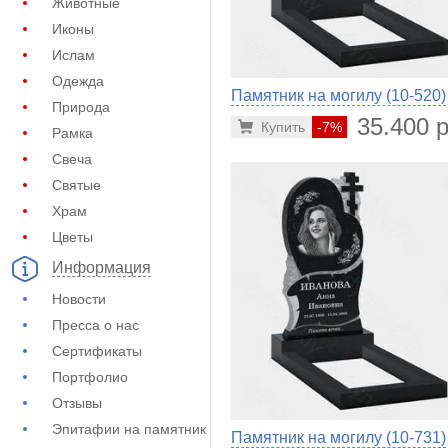
Животные
Иконы
Ислам
Одежда
Памятник на могилу (10-520)
Природа
35.400 р
Купить
-7%
Рамка
Свеча
Святые
Храм
Цветы
Информация
Новости
Пресса о нас
Сертификаты
Портфолио
Отзывы
Эпитафии на памятник
Памятник на могилу (10-731)