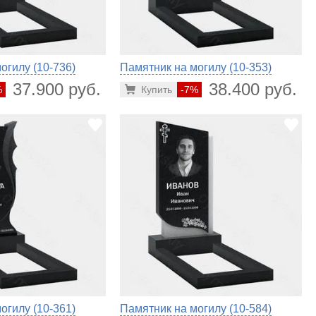
огилу (10-736)
Памятник на могилу (10-353)
37.900 руб.
38.400 руб.
%
Купить
-7%
огилу (10-361)
Памятник на могилу (10-584)