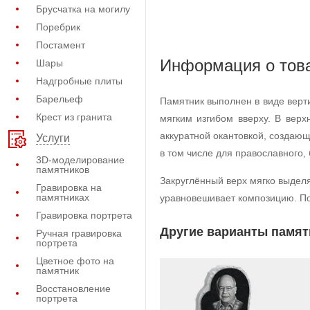
Брусчатка на могилу
Поребрик
Постамент
Информация о тов
Шары
Надгробные плиты
Барельеф
Памятник выполнен в виде верт
Крест из гранита
мягким изгибом вверху. В вер
аккуратной окантовкой, создаю
Услуги
в том числе для православного,
3D-моделирование
памятников
Закруглённый верх мягко выдел
Гравировка на
памятниках
уравновешивает композицию. По
Гравировка портрета
Другие варианты памят
Ручная гравировка
портрета
Цветное фото на
памятник
Восстановление
портрета