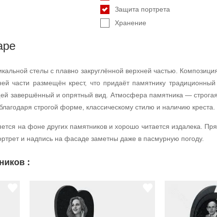
Защита портрета
Хранение
аре
икальной стелы с плавно закруглённой верхней частью. Композици
хней части размещён крест, что придаёт памятнику традиционны
щей завершённый и опрятный вид. Атмосфера памятника — строгая
 благодаря строгой форме, классическому стилю и наличию креста.
яется на фоне других памятников и хорошо читается издалека. Пр
ртрет и надпись на фасаде заметны даже в пасмурную погоду.
ников :