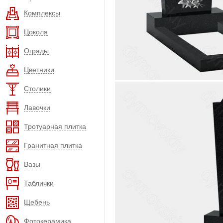
Комплексы
Цоколя
Ограды
Цветники
Столики
Лавочки
Тротуарная плитка
Гранитная плитка
Вазы
Таблички
Щебень
Фотокерамика