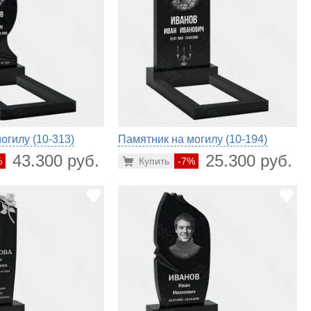
огилу (10-313)
Памятник на могилу (10-194)
43.300 руб.
25.300 руб.
%
Купить
-7%