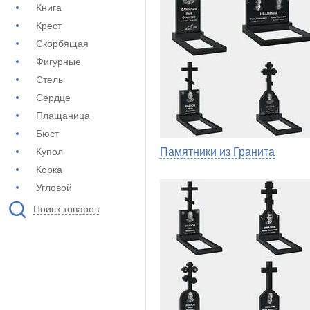
Книга
Крест
Скорбящая
Фигурные
Стелы
Сердце
Плащаница
Бюст
Купол
Памятники из Гранита
Корка
Угловой
Поиск товаров