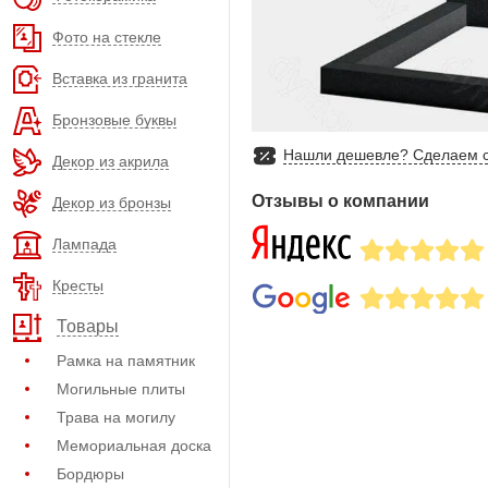
Фото на стекле
Вставка из гранита
Бронзовые буквы
Нашли дешевле? Сделаем с
Декор из акрила
Отзывы о компании
Декор из бронзы
Лампада
Кресты
Товары
Рамка на памятник
Могильные плиты
Трава на могилу
Мемориальная доска
Бордюры