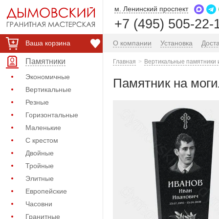
м. Ленинский проспект
+7 (495) 505-22-
Ваша корзина
О компании
Установка
Дост
Памятники
Главная
Вертикальные памятники 
Экономичные
Памятник на моги
Вертикальные
Резные
Горизонтальные
Маленькие
С крестом
Двойные
Тройные
Элитные
Европейские
Часовни
Гранитные