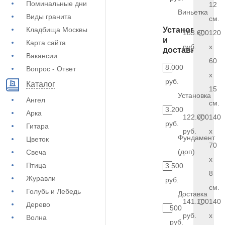
Поминальные дни
12
Виньетка
Виды гранита
см.
Кладбища Москвы
Установка
183.600
120
и
Карта сайта
руб.
x
доставка
Вакансии
60
8.000
Вопрос - Ответ
x
руб.
Каталог
15
Установка
Ангел
см.
3.200
Арка
122.000
140
руб.
Гитара
руб.
x
Фундамент
Цветок
70
(доп)
Свеча
x
Птица
3.500
8
Журавли
руб.
см.
Голубь и Лебедь
Доставка
141.100
140
Дерево
500
руб.
x
Волна
руб.