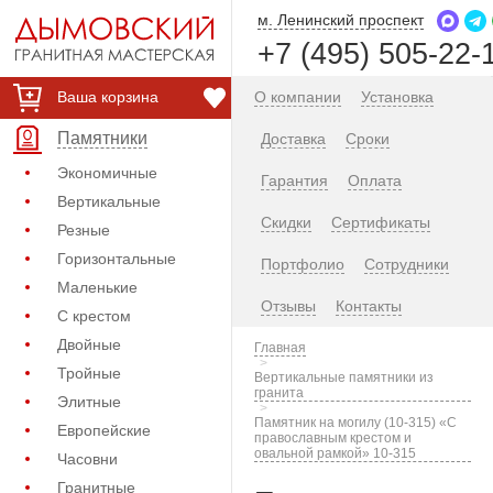
м. Ленинский проспект
+7 (495) 505-22-
Ваша корзина
О компании
Установка
Памятники
Доставка
Сроки
Экономичные
Гарантия
Оплата
Вертикальные
Скидки
Сертификаты
Резные
Горизонтальные
Портфолио
Сотрудники
Маленькие
Отзывы
Контакты
С крестом
Двойные
Главная
Тройные
Вертикальные памятники из
гранита
Элитные
Памятник на могилу (10-315) «С
Европейские
православным крестом и
овальной рамкой» 10-315
Часовни
Гранитные