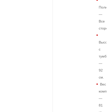
Полиро
—
Все
сторон
Высота
с
тумбой
—
92
см.
Вес
комплек
—
81