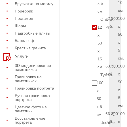
10
x 5
Брусчатка на могилу
см.
Поребрик
см.
Постамент
52.900
100
Стела
Шары
руб.
x
12
Надгробные плиты
50
x
Барельеф
x
50
Крест из гранита
5
x
Услуги
см.
15
3D-моделирование
63.300
100
см.
памятников
руб.
x
Тумба
Гравировка на
памятниках
50
100
Гравировка портрета
x
x
Ручная гравировка
8
50
портрета
см.
x 5
Цветное фото на
памятник
66.800
100
см.
Восстановление
руб.
x
портрета
Цветник