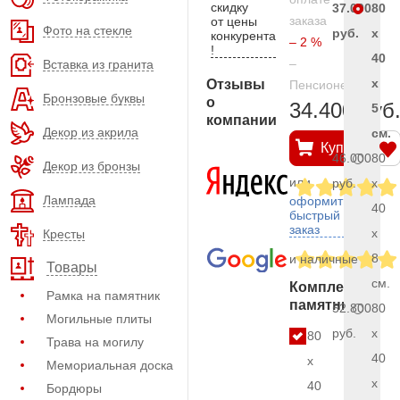
скидку
37.000
80
заказа
от цены
Фото на стекле
руб.
x
конкурента
– 2 %
!
40
–
Вставка из гранита
x
Отзывы
Пенсионерам
Бронзовые буквы
о
34.400 руб
5
компании
Декор из акрила
см.
Купить
46.000
80
Декор из бронзы
или
руб.
x
Лампада
оформить
40
быстрый
заказ
x
Кресты
8
и наличные
Товары
см.
Комплект
Рамка на памятник
памятника
52.800
80
Могильные плиты
руб.
x
80
Трава на могилу
40
x
Мемориальная доска
x
40
Бордюры