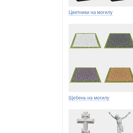
Цветники на могилу
Щебень на могилу