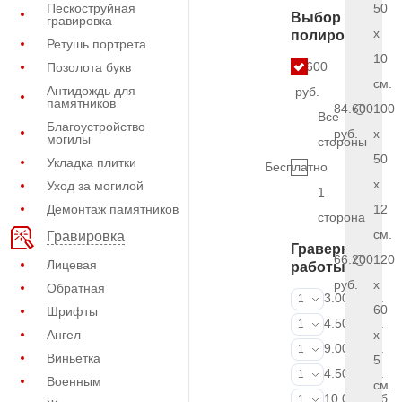
Пескоструйная
50
Выбор
гравировка
x
полировки
Ретушь портрета
10
5.600
Позолота букв
см.
Антидождь для
руб.
памятников
84.600
100
Все
Благоустройство
руб.
x
могилы
стороны
50
Укладка плитки
Бесплатно
x
Уход за могилой
1
Демонтаж памятников
12
сторона
см.
Гравировка
Граверные
66.200
120
Лицевая
работы
руб.
x
Обратная
ФИО и даты (
3.000 руб.
1
60
Шрифты
ФИО и даты (
4.500 руб.
1
Ангел
x
ФИО и даты (
9.000 руб.
1
Виньетка
5
Портрет (Грав
4.500 руб.
1
Военным
см.
Портрет (Ручн
10.000 руб.
1