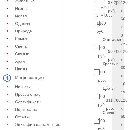
Животные
83.200
120
Фотокерамик
4.600 руб.
1
Иконы
руб.
x
Фото на стекл
8.300 руб.
1
Ислам
60
1200
Одежда
x
Природа
руб.
8
Рамка
Эпитафия
см.
Свеча
700
90.400
120
Святые
руб.
руб.
x
Храм
Крестик
60
Цветы
700
x
Информация
руб.
10
Новости
Цветы
см.
Пресса о нас
700
111.700
120
Сертификаты
руб.
руб.
x
Портфолио
Свеча
60
Отзывы
700
Эпитафии на памятник
x
руб.