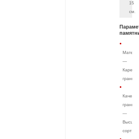
15
см.
Параме
памятн
Матери
—
Карельс
гранит
Качеств
гранита
—
Высший
сорт