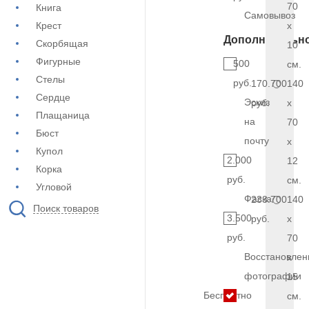
70
Книга
Самовывоз
Крест
x
Дополнительн
Скорбящая
10
Фигурные
500
см.
Стелы
руб.
170.700
140
Сердце
Эскиз
руб.
x
Плащаница
на
70
Бюст
почту
x
Купол
2.000
12
Корка
руб.
см.
Угловой
Фаска
233.700
140
Поиск товаров
3.500
руб.
x
руб.
70
Восстановлен
x
фотографии
15
Бесплатно
см.