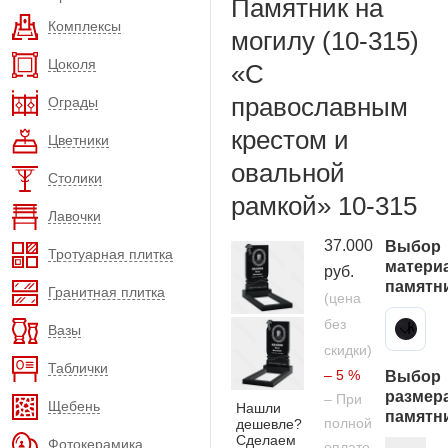
Памятник на
Комплексы
могилу (10-315)
Цоколя
«С
православным
Ограды
крестом и
Цветники
овальной
Столики
рамкой» 10-315
Лавочки
37.000
Выбор
Тротуарная плитка
матери
руб.
памятн
Гранитная плитка
(цена
без
Карельский гранит
Вазы
скидки)
Таблички
– 5 %
Выбор
размер
– При
Щебень
Нашли
памятн
полной
дешевле?
Сделаем
Фотокерамика
оплате