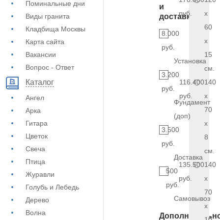
Поминальные дни
и
руб.
x
Виды гранита
доставка
60
Кладбища Москвы
8.000
x
Карта сайта
руб.
Вакансии
15
Установка
Вопрос - Ответ
см.
3.200
116.400
140
Каталог
руб.
руб.
x
Ангел
Фундамент
70
Арка
(доп)
Гитара
x
3.500
Цветок
8
руб.
Свеча
см.
Доставка
Птица
135.500
140
500
Журавли
руб.
x
руб.
Голубь и Лебедь
70
Самовывоз
Дерево
x
Волна
Дополнительн
10