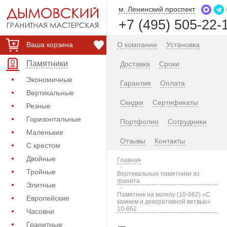
м. Ленинский проспект
+7 (495) 505-22-
Ваша корзина
О компании
Установка
Памятники
Доставка
Сроки
Экономичные
Гарантия
Оплата
Вертикальные
Скидки
Сертификаты
Резные
Горизонтальные
Портфолио
Сотрудники
Маленькие
Отзывы
Контакты
С крестом
Двойные
Главная
Тройные
Вертикальные памятники из
гранита
Элитные
Памятник на могилу (10-662) «С
Европейские
камнем и декоративной ветвью»
10-662
Часовни
Гранитные