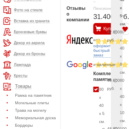
–
x
Отзывы
Пенсионерам
Фото на стекле
о
31.400 руб
5
компании
Вставка из гранита
см.
Купить
Бронзовые буквы
42.800
80
или
руб.
x
Декор из акрила
оформить
40
быстрый
Декор из бронзы
заказ
x
8
Лампада
и наличные
см.
Комплект
Кресты
памятника
49.600
80
Товары
руб.
x
80
Рамка на памятник
40
x
Могильные плиты
x
40
Трава на могилу
10
x 5
Мемориальная доска
см.
см.
Бордюры
48.900
100