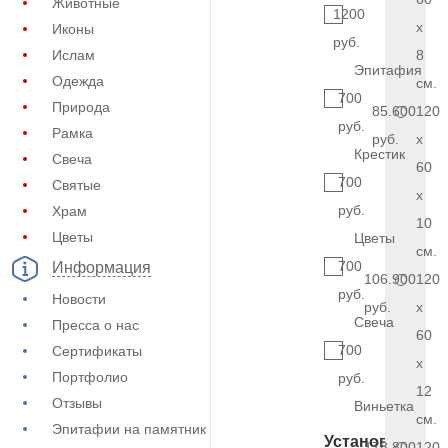
Животные
1200
x
Иконы
руб.
Ислам
8
Эпитафия
Одежда
см.
700
Природа
85.600
120
руб.
Рамка
руб.
x
Крестик
Свеча
60
700
Святые
x
руб.
Храм
10
Цветы
Цветы
см.
700
Информация
106.900
120
руб.
Новости
руб.
x
Свеча
Пресса о нас
60
700
Сертификаты
x
Портфолио
руб.
12
Отзывы
Виньетка
см.
Эпитафии на памятник
Установка
178.800
120