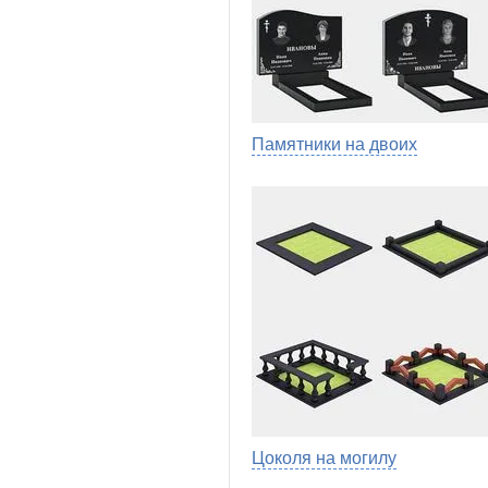
Памятники на двоих
Цоколя на могилу