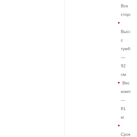
Все
сторон
Высота
с
тумбой
—
92
см.
Вес
комплек
—
81
кг.
Срок