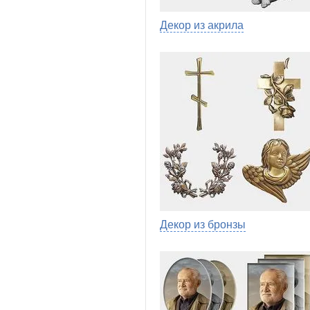
Декор из акрила
Декор из бронзы