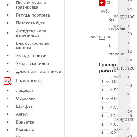
5.100
Пескоструйная
гравировка
см.
руб.
Ретушь портрета
80.600
100
Все
Позолота букв
руб.
x
стороны
Антидождь для
50
памятников
Бесплатно
x
Благоустройство
1
могилы
12
сторона
Укладка плитки
см.
Уход за могилой
Граверные
61.400
120
работы
Демонтаж памятников
руб.
x
Гравировка
ФИО и даты (
3.000 руб.
1
60
ФИО и даты (
4.500 руб.
Лицевая
1
x
Обратная
ФИО и даты (
9.000 руб.
1
5
Шрифты
Портрет (Грав
4.500 руб.
1
см.
Ангел
Портрет (Ручн
10.000 руб.
1
78.400
120
Виньетка
Фотокерамик
4.600 руб.
1
руб.
x
Военным
Фото на стекл
8.300 руб.
1
60