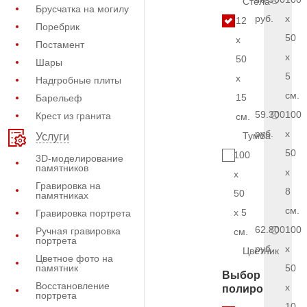
Стела
Брусчатка на могилу
руб.
x
12
Поребрик
50
x
Постамент
x
50
Шары
5
x
Надгробные плиты
см.
15
Барельеф
59.300
100
Крест из гранита
см.
руб.
x
Тумба
Услуги
50
100
3D-моделирование
памятников
x
x
Гравировка на
8
50
памятниках
см.
x 5
Гравировка портрета
62.800
100
Ручная гравировка
см.
портрета
руб.
x
Цветник
Цветное фото на
памятник
50
Выбор
Восстановление
x
полировки
портрета
10