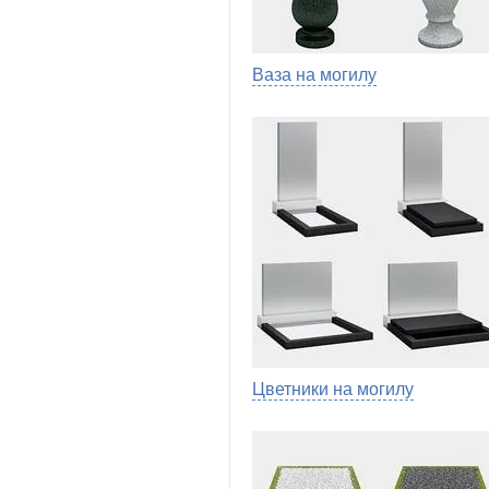
Ваза на могилу
Цветники на могилу