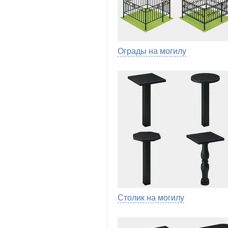
Ограды на могилу
Столик на могилу