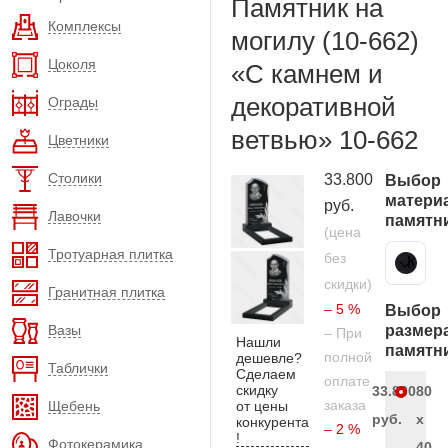
Памятник на
Комплексы
могилу (10-662)
Цоколя
«С камнем и
декоративной
Ограды
ветвью» 10-662
Цветники
Столики
33.800
Выбор
матери
руб.
Лавочки
памятн
(цена
Тротуарная плитка
без
Карельский гранит
скидки)
Гранитная плитка
– 5 %
Выбор
Вазы
размер
– При
Нашли
памятн
полной
дешевле?
Таблички
Сделаем
оплате
скидку
33.800
80
заказа
Щебень
от цены
руб.
x
конкурента
– 2 %
!
Фотокерамика
40