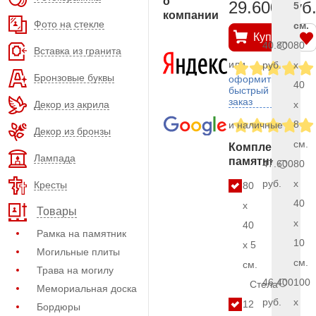
о
29.600 руб
5
компании
Фото на стекле
см.
Купить
40.800
80
Вставка из гранита
или
руб.
x
Бронзовые буквы
оформить
40
быстрый
заказ
Декор из акрила
x
8
и наличные
Декор из бронзы
см.
Комплект
Лампада
памятника
47.600
80
руб.
x
Кресты
80
40
x
Товары
x
40
Рамка на памятник
10
x 5
Могильные плиты
см.
см.
Трава на могилу
46.400
100
Стела
Мемориальная доска
руб.
x
12
Бордюры