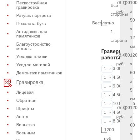
78.100
100
Пескоструйная
Все
гравировка
руб.
x
стороны
Ретушь портрета
50
Бесплатно
Позолота букв
x
Антидождь для
1
памятников
12
сторона
Благоустройство
см.
могилы
Граверные
58.400
120
Укладка плитки
работы
руб.
x
Уход за могилой
ФИО и даты (
3.000 руб.
1
60
Демонтаж памятников
ФИО и даты (
4.500 руб.
1
x
Гравировка
ФИО и даты (
9.000 руб.
1
5
Лицевая
Портрет (Грав
4.500 руб.
1
см.
Обратная
Портрет (Ручн
10.000 руб.
1
75.400
120
Шрифты
Фотокерамик
4.600 руб.
1
руб.
x
Ангел
Фото на стекл
8.300 руб.
1
Виньетка
60
1200
Военным
x
руб.