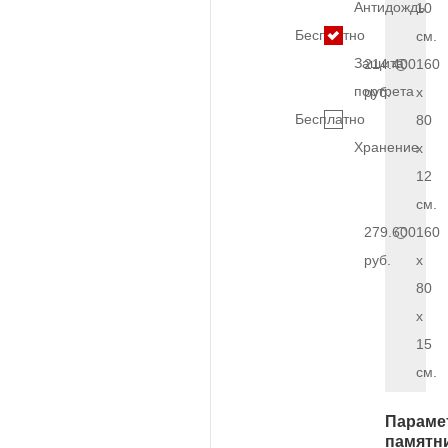
Антидождь
10
Бесплатно
см.
Защита
214.400
160
портрета
руб.
x
Бесплатно
80
Хранение
x
12
см.
279.600
160
руб.
x
80
x
15
см.
Параме
памятн