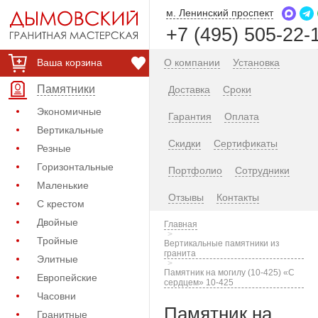
м. Ленинский проспект
+7 (495) 505-22-
Ваша корзина
О компании
Установка
Памятники
Доставка
Сроки
Экономичные
Гарантия
Оплата
Вертикальные
Скидки
Сертификаты
Резные
Горизонтальные
Портфолио
Сотрудники
Маленькие
Отзывы
Контакты
С крестом
Двойные
Главная
Тройные
Вертикальные памятники из
гранита
Элитные
Памятник на могилу (10-425) «С
Европейские
сердцем» 10-425
Часовни
Памятник на
Гранитные