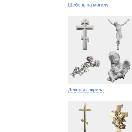
Щебень на могилу
Декор из акрила