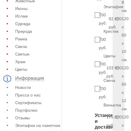
Животные
8
Эпитафия
Иконы
см.
700
Ислам
82.600
120
руб.
Одежда
руб.
x
Природа
Крестик
60
Рамка
700
x
Свеча
руб.
10
Святые
Цветы
см.
Храм
700
103.900
120
Цветы
руб.
руб.
x
Информация
Свеча
60
Новости
700
x
Пресса о нас
руб.
12
Сертификаты
Виньетка
см.
Портфолио
Установка
175.800
120
Отзывы
и
руб.
x
Эпитафии на памятник
доставка