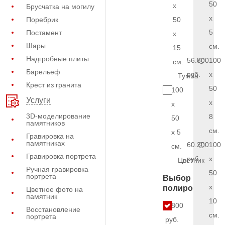
50
x
Брусчатка на могилу
x
Поребрик
50
5
Постамент
x
Шары
см.
15
Надгробные плиты
56.800
100
см.
Барельеф
руб.
x
Тумба
Крест из гранита
50
100
Услуги
x
x
3D-моделирование
8
50
памятников
см.
x 5
Гравировка на
памятниках
60.300
100
см.
Гравировка портрета
руб.
x
Цветник
Ручная гравировка
50
портрета
Выбор
x
полировки
Цветное фото на
памятник
10
4.800
Восстановление
см.
портрета
руб.