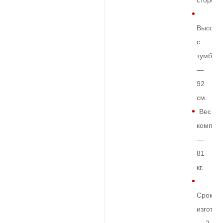
сторон
Высота
с
тумбой
—
92
см.
Вес
комплек
—
81
кг.
Срок
изготов