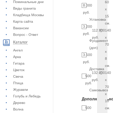
Поминальные дни
60
8.000
Виды гранита
x
руб.
Кладбища Москвы
15
Установка
Карта сайта
см.
3.200
Вакансии
112.900
140
руб.
Вопрос - Ответ
руб.
x
Фундамент
Каталог
70
(доп)
Ангел
x
3.500
Арка
8
руб.
Гитара
см.
Доставка
Цветок
132.000
140
500
Свеча
руб.
x
Птица
руб.
70
Журавли
Самовывоз
x
Голубь и Лебедь
Дополнительн
10
Дерево
500
см.
Волна