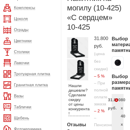
могилу (10-425)
Комплексы
«С сердцем»
Цоколя
10-425
Ограды
31.800
Выбор
Цветники
матери
руб.
памятн
Столики
(цена
без
Карельский гранит
Лавочки
скидки)
Тротуарная плитка
– 5 %
Выбор
размер
– При
Гранитная плитка
Нашли
памятн
полной
дешевле?
Сделаем
Вазы
оплате
скидку
31.800
80
заказа
от цены
Таблички
руб.
x
конкурента
– 2 %
!
40
Щебень
–
x
Отзывы
Пенсионерам
Фотокерамика