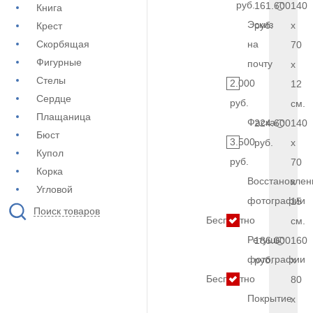
руб.
161.600
140
Книга
Эскиз
руб.
x
Крест
Скорбящая
на
70
Фигурные
почту
x
Стелы
2.000
12
Сердце
руб.
см.
Плащаница
Фаска
224.600
140
Бюст
3.500
руб.
x
Купол
руб.
70
Корка
Восстановлен
x
Угловой
фотографии
15
Поиск товаров
Бесплатно
см.
Ретушь
186.000
160
фотографии
руб.
x
Бесплатно
80
Покрытие
x