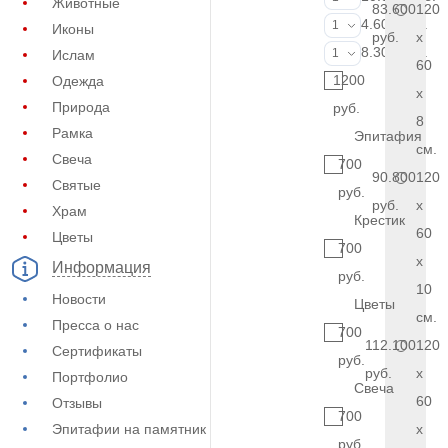
Животные
83.600
120
Фотокерамик
4.600 руб.
1
Иконы
руб.
x
Фото на стекл
8.300 руб.
1
Ислам
60
1200
Одежда
x
Природа
руб.
8
Рамка
Эпитафия
см.
Свеча
700
90.800
120
Святые
руб.
руб.
x
Храм
Крестик
60
Цветы
700
x
Информация
руб.
10
Новости
Цветы
см.
Пресса о нас
700
112.100
120
Сертификаты
руб.
руб.
x
Портфолио
Свеча
60
Отзывы
700
Эпитафии на памятник
x
руб.