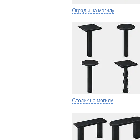
Ограды на могилу
Столик на могилу