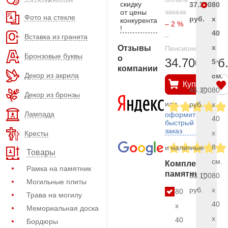
скидку
37.300
80
заказа
от цены
Фото на стекле
руб.
x
конкурента
– 2 %
!
40
–
Вставка из гранита
x
Отзывы
Пенсионерам
Бронзовые буквы
о
34.700 руб
5
компании
Декор из акрила
см.
Купить
46.300
80
Декор из бронзы
или
руб.
x
Лампада
оформить
40
быстрый
заказ
x
Кресты
8
и наличные
Товары
см.
Комплект
Рамка на памятник
памятника
53.100
80
Могильные плиты
руб.
x
80
Трава на могилу
40
x
Мемориальная доска
x
40
Бордюры