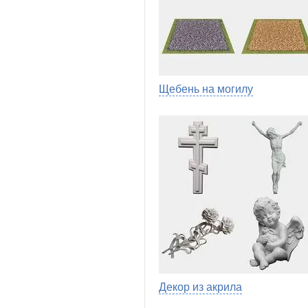
Щебень на могилу
Декор из акрила