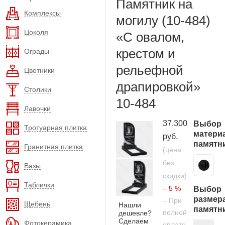
Памятник на
Комплексы
могилу (10-484)
Цоколя
«С овалом,
крестом и
Ограды
рельефной
Цветники
драпировкой»
Столики
10-484
Лавочки
37.300
Выбор
Тротуарная плитка
матери
руб.
памятн
Гранитная плитка
(цена
без
Карельский гранит
Вазы
скидки)
Таблички
– 5 %
Выбор
размер
– При
Щебень
Нашли
памятн
полной
дешевле?
Сделаем
Фотокерамика
оплате