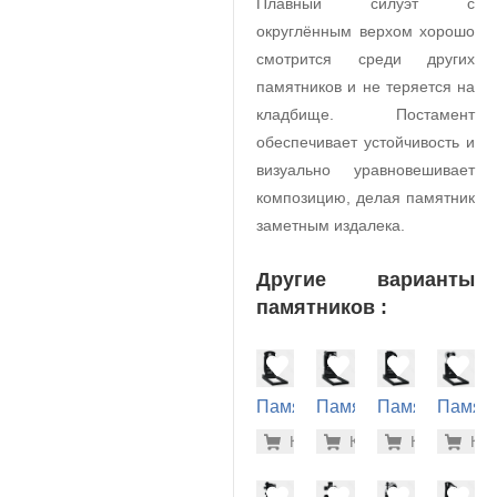
Плавный силуэт с
округлённым верхом хорошо
смотрится среди других
памятников и не теряется на
кладбище. Постамент
обеспечивает устойчивость и
визуально уравновешивает
композицию, делая памятник
заметным издалека.
Другие варианты
памятников :
Памятник
Памятник
Памятник
Памят
на
на
на
на
37.800 р
37.
Купить
Купить
-7%
Купить
-7%
Куп
-7
могилу
могилу
могилу
могилу
(10-368)
(10-319)
(10-418)
(10-434