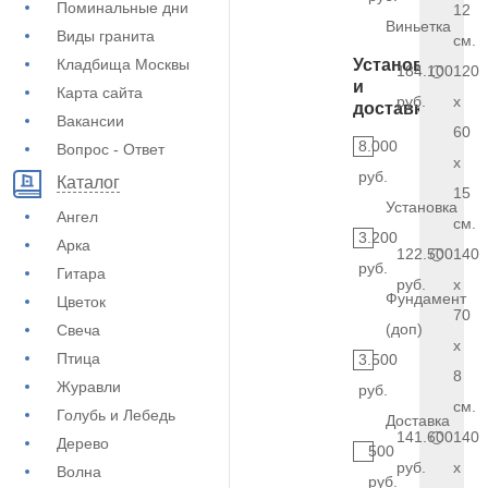
Поминальные дни
12
Виньетка
Виды гранита
см.
Кладбища Москвы
Установка
184.100
120
и
Карта сайта
руб.
x
доставка
Вакансии
60
8.000
Вопрос - Ответ
x
руб.
Каталог
15
Установка
Ангел
см.
3.200
Арка
122.500
140
руб.
Гитара
руб.
x
Фундамент
Цветок
70
(доп)
Свеча
x
Птица
3.500
8
Журавли
руб.
см.
Голубь и Лебедь
Доставка
141.600
140
Дерево
500
руб.
x
Волна
руб.