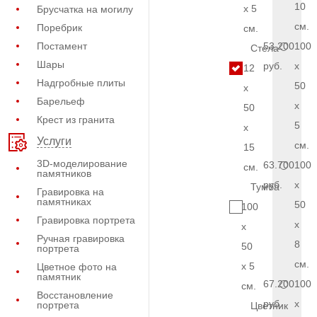
10
x 5
Брусчатка на могилу
см.
Поребрик
см.
Постамент
53.200
100
Стела
Шары
руб.
x
12
Надгробные плиты
50
x
Барельеф
x
50
Крест из гранита
5
x
Услуги
см.
15
3D-моделирование
63.700
100
см.
памятников
руб.
x
Тумба
Гравировка на
памятниках
50
100
Гравировка портрета
x
x
Ручная гравировка
8
50
портрета
см.
x 5
Цветное фото на
памятник
67.200
100
см.
Восстановление
руб.
x
портрета
Цветник