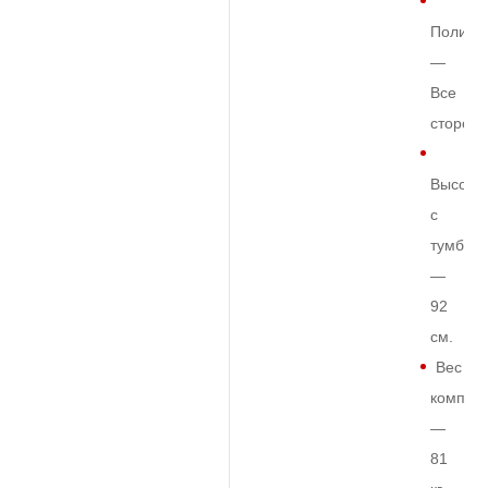
Полиро
—
Все
сторон
Высота
с
тумбой
—
92
см.
Вес
комплек
—
81