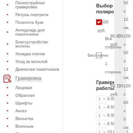
Пескоструйная
50
Выбор
гравировка
x
полировки
Ретушь портрета
10
5.600
Позолота букв
см.
Антидождь для
руб.
памятников
85.000
100
Все
Благоустройство
руб.
x
могилы
стороны
50
Укладка плитки
Бесплатно
x
Уход за могилой
1
Демонтаж памятников
12
сторона
см.
Гравировка
Граверные
66.700
120
Лицевая
работы
руб.
x
Обратная
ФИО и даты (
3.000 руб.
1
60
Шрифты
ФИО и даты (
4.500 руб.
1
Ангел
x
ФИО и даты (
9.000 руб.
1
Виньетка
5
Портрет (Грав
4.500 руб.
1
Военным
см.
Портрет (Ручн
10.000 руб.
1