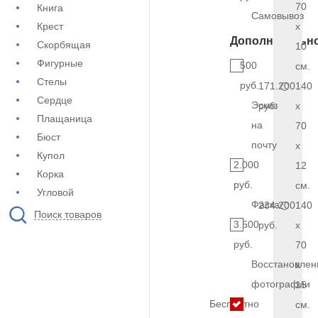
70
Книга
Самовывоз
Крест
x
Дополнительн
Скорбящая
10
Фигурные
500
см.
Стелы
руб.
171.200
140
Сердце
Эскиз
руб.
x
Плащаница
на
70
Бюст
почту
x
Купол
2.000
12
Корка
руб.
см.
Угловой
Фаска
234.200
140
Поиск товаров
3.500
руб.
x
руб.
70
Восстановлен
x
фотографии
15
Бесплатно
см.