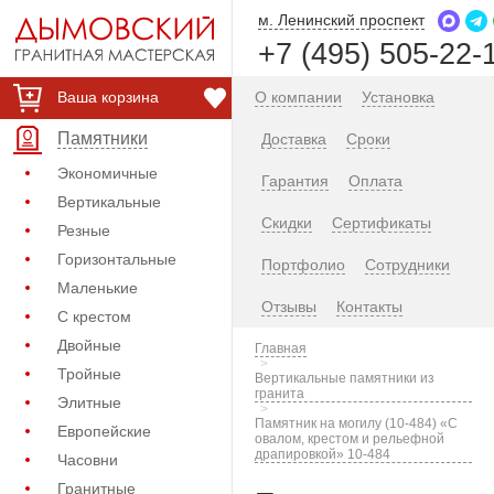
м. Ленинский проспект
+7 (495) 505-22-
Ваша корзина
О компании
Установка
Памятники
Доставка
Сроки
Экономичные
Гарантия
Оплата
Вертикальные
Скидки
Сертификаты
Резные
Горизонтальные
Портфолио
Сотрудники
Маленькие
Отзывы
Контакты
С крестом
Двойные
Главная
Тройные
Вертикальные памятники из
гранита
Элитные
Памятник на могилу (10-484) «С
Европейские
овалом, крестом и рельефной
драпировкой» 10-484
Часовни
Гранитные