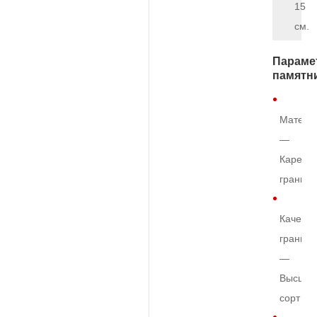
15
см.
Параме
памятн
Матери
—
Карельс
гранит
Качеств
гранита
—
Высший
сорт