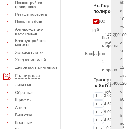
Пескоструйная
50
Выбор
гравировка
x
полировки
Ретушь портрета
10
13.100
Позолота букв
см.
Антидождь для
руб.
памятников
147.200
100
Все
Благоустройство
руб.
x
могилы
стороны
50
Укладка плитки
Бесплатно
x
Уход за могилой
1
Демонтаж памятников
12
сторона
см.
Гравировка
Граверные
141.400
120
Лицевая
работы
руб.
x
Обратная
ФИО и даты (
3.000 руб.
1
60
Шрифты
ФИО и даты (
4.500 руб.
1
Ангел
x
ФИО и даты (
9.000 руб.
1
Виньетка
5
Портрет (Грав
4.500 руб.
1
Военным
см.
Портрет (Ручн
10.000 руб.
1