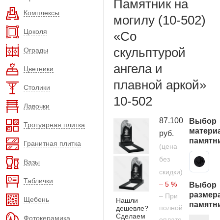
Памятник на
Комплексы
могилу (10-502)
Цоколя
«Со
скульптурой
Ограды
ангела и
Цветники
плавной аркой»
Столики
10-502
Лавочки
87.100
Выбор
Тротуарная плитка
матери
руб.
памятн
Гранитная плитка
(цена
без
Карельский гранит
Вазы
скидки)
Таблички
– 5 %
Выбор
размер
– При
Щебень
Нашли
памятн
полной
дешевле?
Сделаем
Фотокерамика
оплате