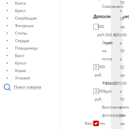
70
Книга
Самовывоз
Крест
x
Дополнительн
Скорбящая
10
Фигурные
500
см.
Стелы
руб.
258.400
140
Сердце
Эскиз
руб.
x
Плащаница
на
70
Бюст
почту
x
Купол
2.000
12
Корка
руб.
см.
Угловой
Фаска
321.300
140
Поиск товаров
3.500
руб.
x
руб.
70
Восстановлен
x
фотографии
15
Бесплатно
см.