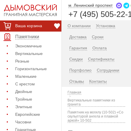
м. Ленинский проспект
+7 (495) 505-22-
Ваша корзина
О компании
Установка
Памятники
Доставка
Сроки
Экономичные
Гарантия
Оплата
Вертикальные
Скидки
Сертификаты
Резные
Горизонтальные
Портфолио
Сотрудники
Маленькие
Отзывы
Контакты
С крестом
Двойные
Главная
Тройные
Вертикальные памятники из
гранита
Элитные
Памятник на могилу (10-502) «Со
Европейские
скульптурой ангела и плавной
аркой» 10-502
Часовни
Гранитные