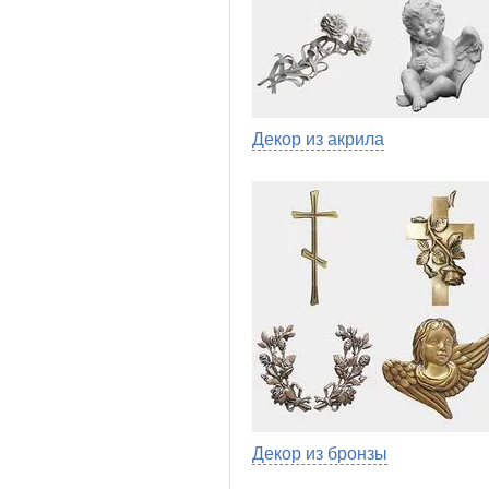
Декор из акрила
Декор из бронзы