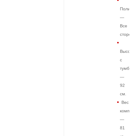
Полиро
—
Все
сторон
Высота
с
тумбой
—
92
см.
Вес
комплек
—
81