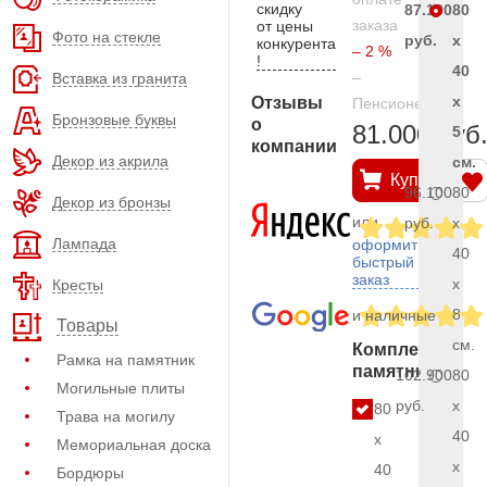
скидку
87.100
80
заказа
от цены
Фото на стекле
руб.
x
конкурента
– 2 %
!
40
–
Вставка из гранита
x
Отзывы
Пенсионерам
Бронзовые буквы
о
81.000 руб
5
компании
Декор из акрила
см.
Купить
96.100
80
Декор из бронзы
или
руб.
x
Лампада
оформить
40
быстрый
заказ
x
Кресты
8
и наличные
Товары
см.
Комплект
Рамка на памятник
памятника
102.900
80
Могильные плиты
руб.
x
80
Трава на могилу
40
x
Мемориальная доска
x
40
Бордюры