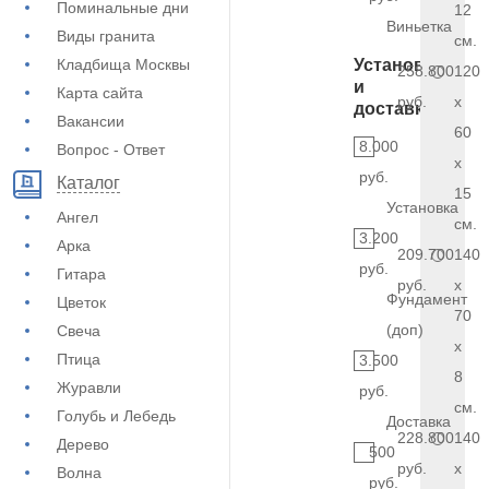
Поминальные дни
12
Виньетка
Виды гранита
см.
Кладбища Москвы
Установка
258.800
120
и
Карта сайта
руб.
x
доставка
Вакансии
60
8.000
Вопрос - Ответ
x
руб.
Каталог
15
Установка
Ангел
см.
3.200
Арка
209.700
140
руб.
Гитара
руб.
x
Фундамент
Цветок
70
(доп)
Свеча
x
Птица
3.500
8
Журавли
руб.
см.
Голубь и Лебедь
Доставка
228.800
140
Дерево
500
руб.
x
Волна
руб.