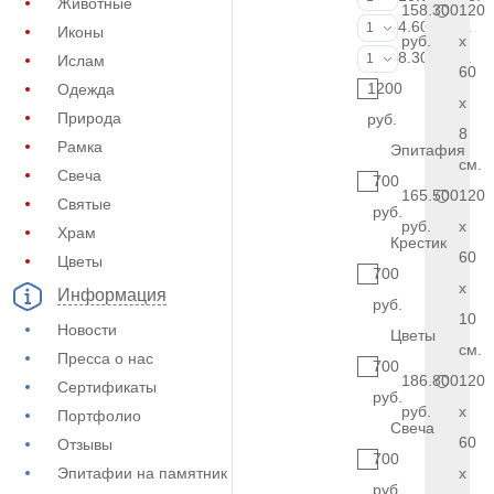
Животные
158.300
120
Фотокерамик
4.600 руб.
1
Иконы
руб.
x
Фото на стекл
8.300 руб.
1
Ислам
60
1200
Одежда
x
Природа
руб.
8
Рамка
Эпитафия
см.
Свеча
700
165.500
120
Святые
руб.
руб.
x
Храм
Крестик
60
Цветы
700
x
Информация
руб.
10
Новости
Цветы
см.
Пресса о нас
700
186.800
120
Сертификаты
руб.
руб.
x
Портфолио
Свеча
60
Отзывы
700
Эпитафии на памятник
x
руб.