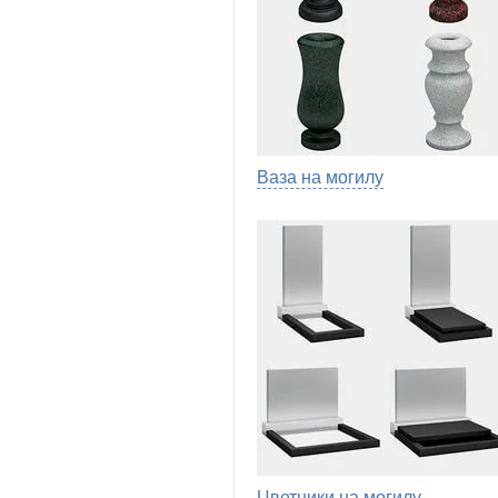
Ваза на могилу
Цветники на могилу