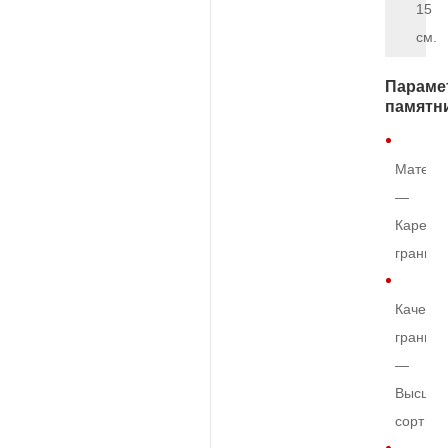
15
см.
Параме
памятн
Матери
—
Карельс
гранит
Качеств
гранита
—
Высший
сорт