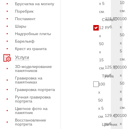
10
x 5
Брусчатка на могилу
см.
Поребрик
см.
Постамент
115.500
100
Стела
Шары
руб.
x
12
Надгробные плиты
50
x
Барельеф
x
50
Крест из гранита
5
x
Услуги
см.
15
3D-моделирование
125.900
100
см.
памятников
руб.
x
Тумба
Гравировка на
памятниках
50
100
Гравировка портрета
x
x
Ручная гравировка
8
50
портрета
см.
x 5
Цветное фото на
памятник
129.400
100
см.
Восстановление
руб.
x
портрета
Цветник