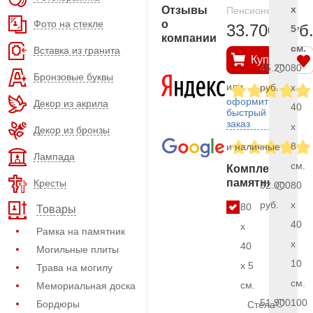
x
Отзывы
Пенсионерам
Фото на стекле
о
33.700 руб
5
компании
см.
Вставка из гранита
Купить
45.200
80
Бронзовые буквы
или
руб.
x
оформить
Декор из акрила
40
быстрый
заказ
x
Декор из бронзы
8
и наличные
Лампада
см.
Комплект
памятника
Кресты
52.000
80
руб.
x
80
Товары
40
x
Рамка на памятник
x
40
Могильные плиты
10
x 5
Трава на могилу
см.
см.
Мемориальная доска
51.900
100
Бордюры
Стела