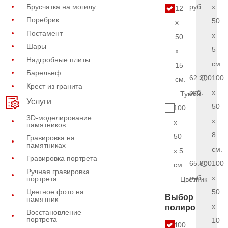
Брусчатка на могилу
руб.
x
12
Поребрик
50
x
Постамент
x
50
Шары
5
x
Надгробные плиты
см.
15
Барельеф
62.300
100
см.
Крест из гранита
руб.
x
Тумба
Услуги
50
100
3D-моделирование
x
x
памятников
8
50
Гравировка на
памятниках
см.
x 5
Гравировка портрета
65.800
100
см.
Ручная гравировка
руб.
x
портрета
Цветник
Цветное фото на
50
Выбор
памятник
x
полировки
Восстановление
портрета
10
5.400