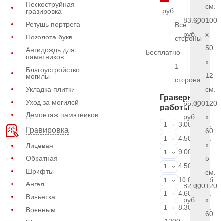
Пескоструйная
см.
руб.
гравировка
83.600
100
Ретушь портрета
Все
руб.
x
Позолота букв
стороны
50
Антидождь для
Бесплатно
памятников
x
1
Благоустройство
12
могилы
сторона
Укладка плитки
см.
Граверные
Уход за могилой
65.000
120
работы
Демонтаж памятников
руб.
x
ФИО и даты (
3.000 руб.
1
Гравировка
60
ФИО и даты (
4.500 руб.
1
x
Лицевая
ФИО и даты (
9.000 руб.
1
Обратная
5
Портрет (Грав
4.500 руб.
1
Шрифты
см.
Портрет (Ручн
10.000 руб.
1
Ангел
82.000
120
Фотокерамик
4.600 руб.
1
Виньетка
руб.
x
Фото на стекл
8.300 руб.
1
Военным
60