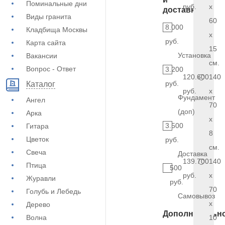
Поминальные дни
руб.
x
доставка
Виды гранита
60
8.000
Кладбища Москвы
x
руб.
Карта сайта
15
Установка
Вакансии
см.
Вопрос - Ответ
3.200
120.600
140
руб.
Каталог
руб.
x
Фундамент
Ангел
70
(доп)
Арка
x
3.500
Гитара
8
Цветок
руб.
см.
Свеча
Доставка
139.700
140
Птица
500
руб.
x
Журавли
руб.
70
Голубь и Лебедь
Самовывоз
x
Дерево
Дополнительн
Волна
10