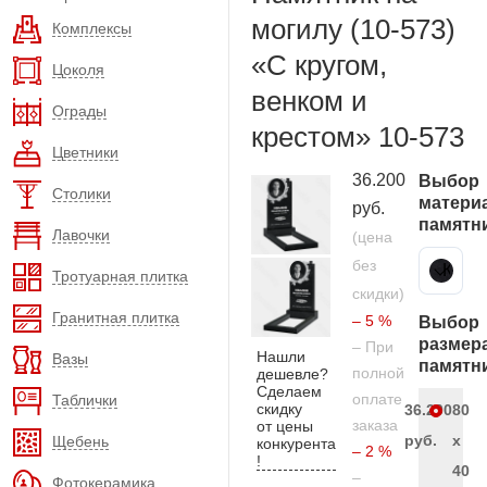
могилу (10-573)
Комплексы
«С кругом,
Цоколя
венком и
Ограды
крестом» 10-573
Цветники
36.200
Выбор
Столики
матери
руб.
памятн
Лавочки
(цена
без
Карельский гранит
Тротуарная плитка
скидки)
Гранитная плитка
– 5 %
Выбор
размер
– При
Нашли
Вазы
памятн
полной
дешевле?
Сделаем
оплате
Таблички
скидку
36.200
80
заказа
от цены
руб.
x
Щебень
конкурента
– 2 %
!
40
–
Фотокерамика