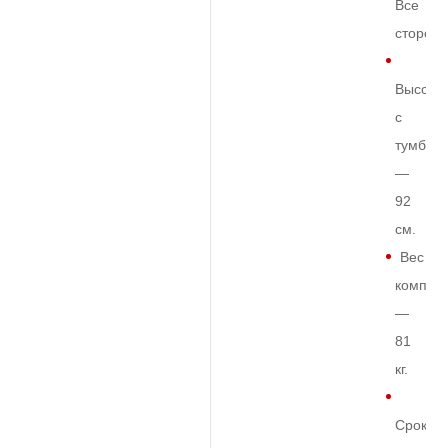
Все
сторон
Высота
с
тумбой
—
92
см.
Вес
комплек
—
81
кг.
Срок