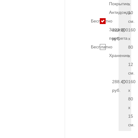
Покрытие
x
Антидождь
10
Бесплатно
см.
Защита
223.200
160
портрета
руб.
x
Бесплатно
80
Хранение
x
12
см.
288.400
160
руб.
x
80
x
15
см.