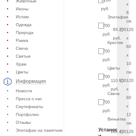
1200
Животные
x
руб.
Иконы
8
Ислам
Эпитафия
см.
Одежда
700
89.200
120
Природа
руб.
руб.
x
Рамка
Крестик
60
Свеча
700
x
Святые
руб.
10
Храм
Цветы
Цветы
см.
700
110.500
120
Информация
руб.
руб.
x
Новости
Свеча
60
Пресса о нас
700
x
Сертификаты
руб.
Портфолио
12
Виньетка
Отзывы
см.
Установка
Эпитафии на памятник
182.400
120
и