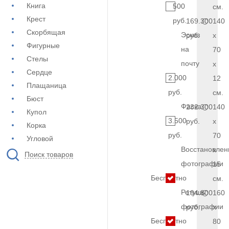
Книга
500
см.
Крест
руб.
169.300
140
Скорбящая
Эскиз
руб.
x
Фигурные
на
70
Стелы
почту
x
Сердце
2.000
12
Плащаница
руб.
см.
Бюст
Фаска
232.300
140
Купол
3.500
руб.
x
Корка
руб.
70
Угловой
Восстановлен
x
Поиск товаров
фотографии
15
Бесплатно
см.
Ретушь
194.800
160
фотографии
руб.
x
Бесплатно
80