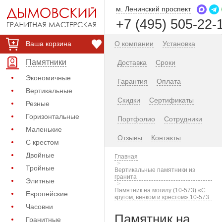
м. Ленинский проспект
+7 (495) 505-22-
Ваша корзина
О компании
Установка
Памятники
Доставка
Сроки
Экономичные
Гарантия
Оплата
Вертикальные
Скидки
Сертификаты
Резные
Горизонтальные
Портфолио
Сотрудники
Маленькие
Отзывы
Контакты
С крестом
Двойные
Главная
Тройные
Вертикальные памятники из
гранита
Элитные
Памятник на могилу (10-573) «С
Европейские
кругом, венком и крестом» 10-573
Часовни
Памятник на
Гранитные