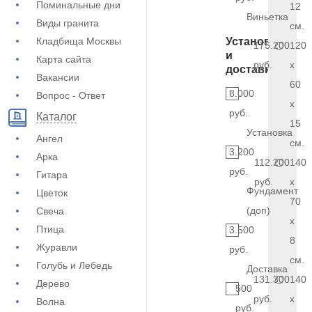
Поминальные дни
12
Виньетка
Виды гранита
см.
Кладбища Москвы
Установка
175.200
120
и
Карта сайта
руб.
x
доставка
Вакансии
60
8.000
Вопрос - Ответ
x
руб.
Каталог
15
Установка
Ангел
см.
3.200
Арка
112.200
140
руб.
Гитара
руб.
x
Фундамент
Цветок
70
(доп)
Свеча
x
Птица
3.500
8
Журавли
руб.
см.
Голубь и Лебедь
Доставка
131.300
140
Дерево
500
руб.
x
Волна
руб.