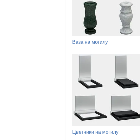
Ваза на могилу
Цветники на могилу