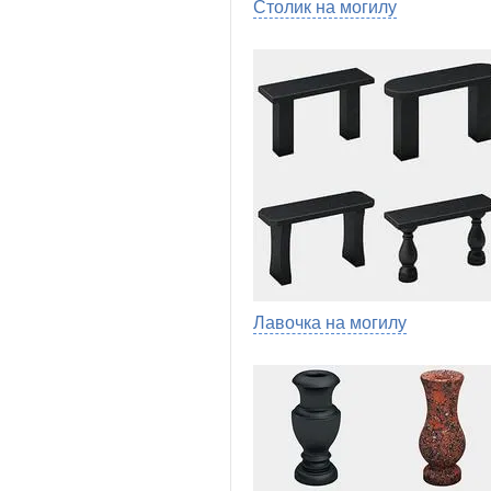
Столик на могилу
Лавочка на могилу