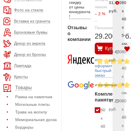
скидку
31.400
80
заказа
от цены
Фото на стекле
руб.
x
конкурента
– 2 %
!
40
–
Вставка из гранита
x
Отзывы
Пенсионерам
Бронзовые буквы
о
29.200 руб
5
компании
Декор из акрила
см.
Купить
40.400
80
Декор из бронзы
или
руб.
x
Лампада
оформить
40
быстрый
заказ
x
Кресты
8
и наличные
Товары
см.
Комплект
Рамка на памятник
памятника
47.200
80
Могильные плиты
руб.
x
80
Трава на могилу
40
x
Мемориальная доска
x
40
Бордюры