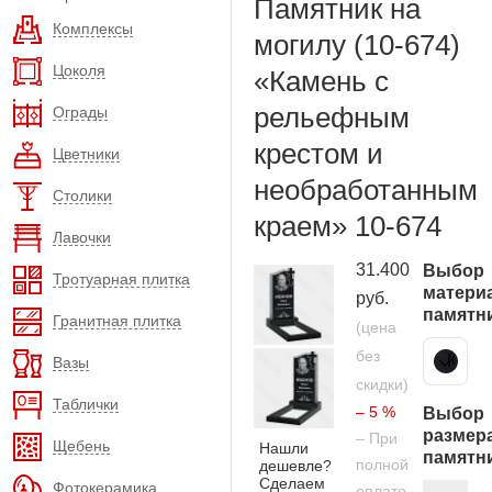
Памятник на
Комплексы
могилу (10-674)
Цоколя
«Камень с
рельефным
Ограды
крестом и
Цветники
необработанным
Столики
краем» 10-674
Лавочки
31.400
Выбор
Тротуарная плитка
матери
руб.
памятн
Гранитная плитка
(цена
без
Карельский гранит
Вазы
скидки)
Таблички
– 5 %
Выбор
размер
– При
Щебень
Нашли
памятн
полной
дешевле?
Сделаем
Фотокерамика
оплате