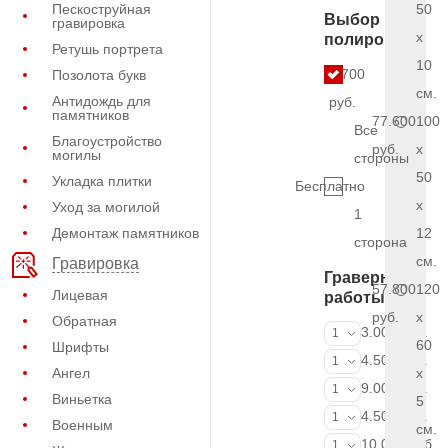
Пескоструйная
50
Выбор
гравировка
x
полировки
Ретушь портрета
10
4.700
Позолота букв
см.
Антидождь для
руб.
памятников
77.600
100
Все
Благоустройство
руб.
x
могилы
стороны
50
Укладка плитки
Бесплатно
x
Уход за могилой
1
Демонтаж памятников
12
сторона
см.
Гравировка
Граверные
57.800
120
Лицевая
работы
руб.
x
Обратная
ФИО и даты (
3.000 руб.
1
60
Шрифты
ФИО и даты (
4.500 руб.
1
Ангел
x
ФИО и даты (
9.000 руб.
1
Виньетка
5
Портрет (Грав
4.500 руб.
1
Военным
см.
Портрет (Ручн
10.000 руб.
1