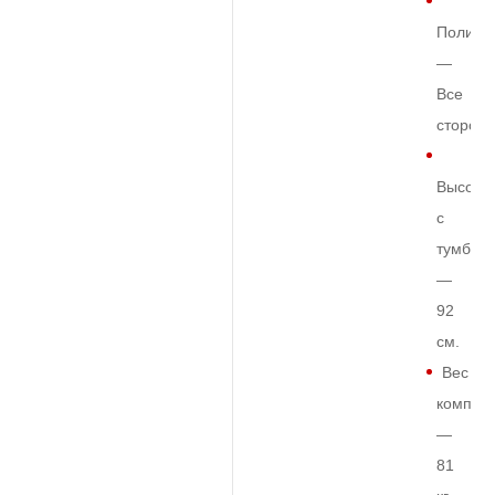
Полиро
—
Все
сторон
Высота
с
тумбой
—
92
см.
Вес
комплек
—
81