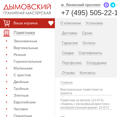
м. Ленинский проспект
+7 (495) 505-22-
Ваша корзина
О компании
Установка
Памятники
Доставка
Сроки
Экономичные
Гарантия
Оплата
Вертикальные
Скидки
Сертификаты
Резные
Горизонтальные
Портфолио
Сотрудники
Маленькие
Отзывы
Контакты
С крестом
Двойные
Главная
Тройные
Вертикальные памятники из
гранита
Элитные
Памятник на могилу (10-674)
Европейские
«Камень с рельефным крестом и
необработанным краем» 10-674
Часовни
Гранитные