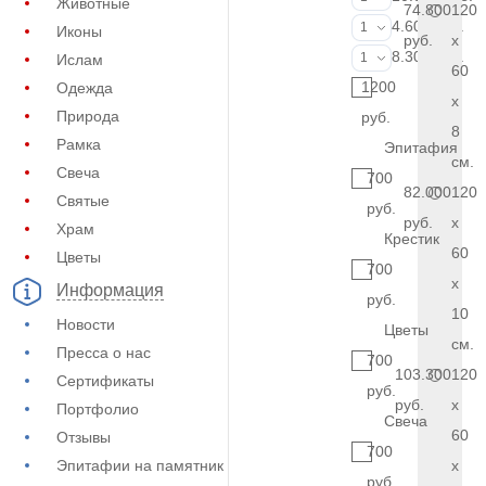
Животные
74.800
120
Фотокерамик
4.600 руб.
1
Иконы
руб.
x
Фото на стекл
8.300 руб.
1
Ислам
60
1200
Одежда
x
Природа
руб.
8
Рамка
Эпитафия
см.
Свеча
700
82.000
120
Святые
руб.
руб.
x
Храм
Крестик
60
Цветы
700
x
Информация
руб.
10
Новости
Цветы
см.
Пресса о нас
700
103.300
120
Сертификаты
руб.
руб.
x
Портфолио
Свеча
60
Отзывы
700
Эпитафии на памятник
x
руб.