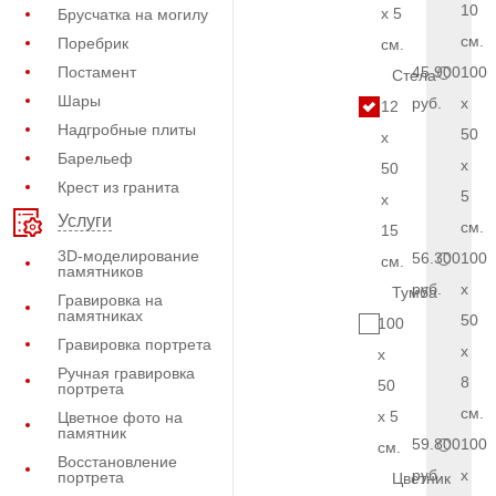
10
x 5
Брусчатка на могилу
см.
Поребрик
см.
Постамент
45.900
100
Стела
Шары
руб.
x
12
Надгробные плиты
50
x
Барельеф
x
50
Крест из гранита
5
x
Услуги
см.
15
3D-моделирование
56.300
100
см.
памятников
руб.
x
Тумба
Гравировка на
памятниках
50
100
Гравировка портрета
x
x
Ручная гравировка
8
50
портрета
см.
x 5
Цветное фото на
памятник
59.800
100
см.
Восстановление
руб.
x
портрета
Цветник