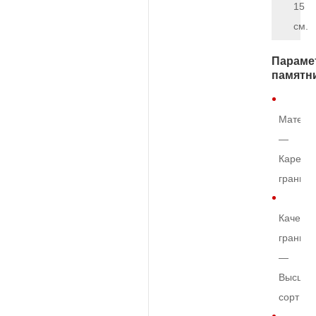
15
см.
Параме
памятн
Матери
—
Карельс
гранит
Качеств
гранита
—
Высший
сорт