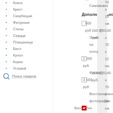
70
Книга
Самовывоз
Крест
x
Дополнительн
Скорбящая
10
Фигурные
500
см.
Стелы
руб.
160.900
140
Сердце
Эскиз
руб.
x
Плащаница
на
70
Бюст
почту
x
Купол
2.000
12
Корка
руб.
см.
Угловой
Фаска
223.900
140
Поиск товаров
3.500
руб.
x
руб.
70
Восстановлен
x
фотографии
15
Бесплатно
см.