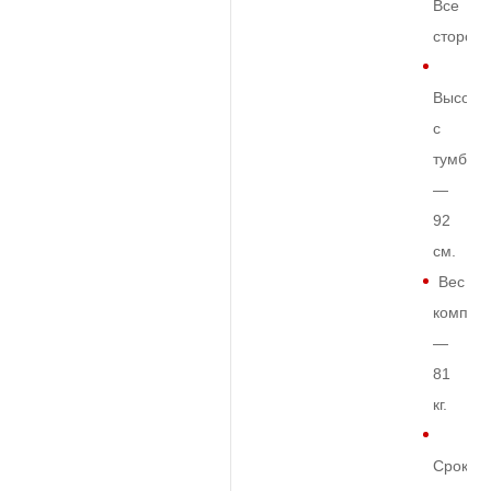
Все
сторон
Высота
с
тумбой
—
92
см.
Вес
комплек
—
81
кг.
Срок