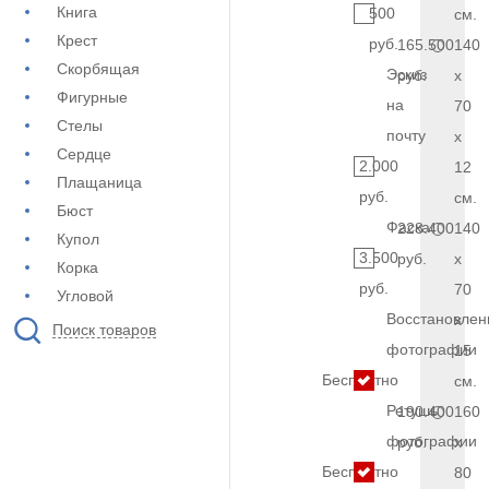
Книга
500
см.
Крест
руб.
165.500
140
Скорбящая
Эскиз
руб.
x
Фигурные
на
70
Стелы
почту
x
Сердце
2.000
12
Плащаница
руб.
см.
Бюст
Фаска
228.400
140
Купол
3.500
руб.
x
Корка
руб.
70
Угловой
Восстановлен
x
Поиск товаров
фотографии
15
Бесплатно
см.
Ретушь
190.400
160
фотографии
руб.
x
Бесплатно
80