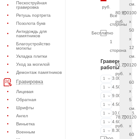
Пескоструйная
см.
руб.
гравировка
80.900
100
Ретушь портрета
Все
руб.
x
Позолота букв
стороны
50
Антидождь для
Бесплатно
памятников
x
1
Благоустройство
12
могилы
сторона
Укладка плитки
см.
Граверные
Уход за могилой
61.700
120
работы
Демонтаж памятников
руб.
x
ФИО и даты (
3.000 руб.
1
Гравировка
60
ФИО и даты (
4.500 руб.
1
x
Лицевая
ФИО и даты (
9.000 руб.
1
Обратная
5
Портрет (Грав
4.500 руб.
1
Шрифты
см.
Портрет (Ручн
10.000 руб.
1
Ангел
78.700
120
Фотокерамик
4.600 руб.
1
Виньетка
руб.
x
Фото на стекл
8.300 руб.
1
Военным
60