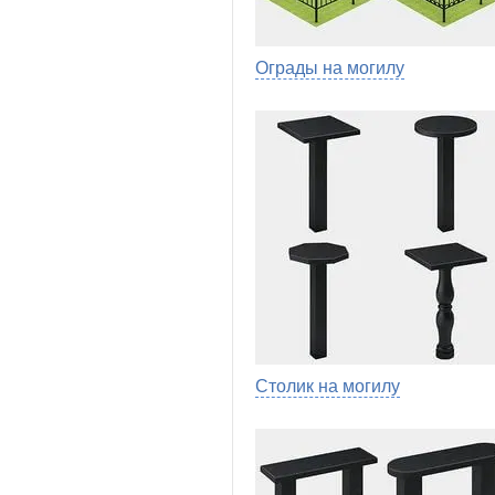
Ограды на могилу
Столик на могилу