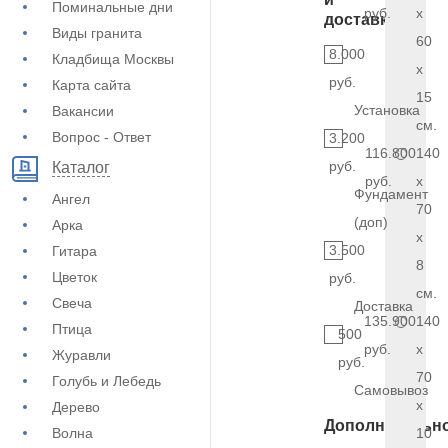
Поминальные дни
руб.
x
доставка
Виды гранита
60
8.000
Кладбища Москвы
x
руб.
Карта сайта
15
Установка
Вакансии
см.
Вопрос - Ответ
3.200
116.800
140
руб.
Каталог
руб.
x
Фундамент
Ангел
70
(доп)
Арка
x
3.500
Гитара
8
Цветок
руб.
см.
Свеча
Доставка
135.900
140
Птица
500
руб.
x
Журавли
руб.
70
Голубь и Лебедь
Самовывоз
x
Дерево
Дополнительн
Волна
10