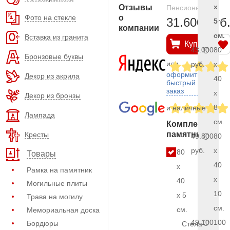
x
Отзывы
Пенсионерам
Фото на стекле
о
31.600 руб
5
компании
см.
Вставка из гранита
Купить
43.000
80
Бронзовые буквы
или
руб.
x
оформить
Декор из акрила
40
быстрый
заказ
x
Декор из бронзы
8
и наличные
Лампада
см.
Комплект
памятника
Кресты
49.800
80
руб.
x
80
Товары
40
x
Рамка на памятник
x
40
Могильные плиты
10
x 5
Трава на могилу
см.
см.
Мемориальная доска
49.100
100
Бордюры
Стела