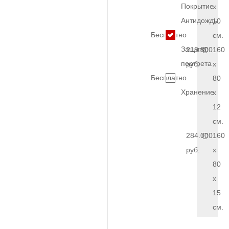
Покрытие
x
Антидождь
10
Бесплатно
см.
Защита
218.800
160
портрета
руб.
x
Бесплатно
80
Хранение
x
12
см.
284.000
160
руб.
x
80
x
15
см.