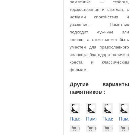
памятника — строгая,
торжественная и светлая, с
нотками спокойствия и
уважения. Памятник
подходит мужчине или
юноше, а также может быть
уместен для православного
человека благодаря наличию
креста и классическим
формам.
Другие варианты
памятников :
Памятник
Памятник
Памятник
Памят
на
на
на
на
36.800 р
37.
Купить
Купить
-7%
Купить
-7%
Куп
-7
могилу
могилу
могилу
могилу