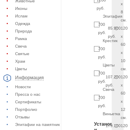
1200
Животные
x
руб.
Иконы
8
Ислам
Эпитафия
см.
Одежда
700
85.900
120
Природа
руб.
руб.
x
Рамка
Крестик
60
Свеча
700
x
Святые
руб.
10
Храм
Цветы
Цветы
см.
700
107.200
120
Информация
руб.
руб.
x
Новости
Свеча
60
Пресса о нас
700
x
Сертификаты
руб.
Портфолио
12
Виньетка
Отзывы
см.
Установка
Эпитафии на памятник
179.100
120
и