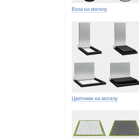
Ваза на могилу
Цветники на могилу