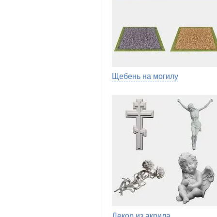
Щебень на могилу
Декор из акрила