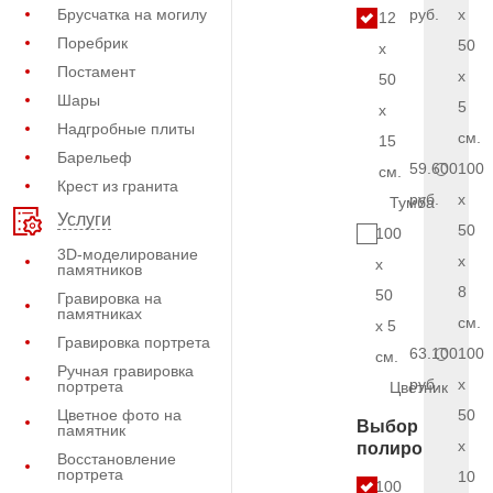
Брусчатка на могилу
руб.
x
12
Поребрик
50
x
Постамент
x
50
Шары
5
x
Надгробные плиты
см.
15
Барельеф
59.600
100
см.
Крест из гранита
руб.
x
Тумба
Услуги
50
100
3D-моделирование
x
x
памятников
8
50
Гравировка на
памятниках
см.
x 5
Гравировка портрета
63.100
100
см.
Ручная гравировка
руб.
x
портрета
Цветник
Цветное фото на
50
Выбор
памятник
x
полировки
Восстановление
портрета
10
5.100