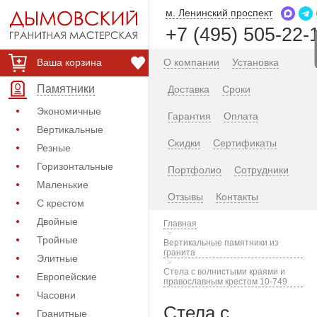
м. Ленинский проспект
+7 (495) 505-22-
Ваша корзина
О компании
Установка
Памятники
Доставка
Сроки
Экономичные
Гарантия
Оплата
Вертикальные
Скидки
Сертификаты
Резные
Горизонтальные
Портфолио
Сотрудники
Маленькие
Отзывы
Контакты
С крестом
Двойные
Главная
Тройные
Вертикальные памятники из
гранита
Элитные
Стела с волнистыми краями и
Европейские
православным крестом 10-749
Часовни
Стела с
Гранитные