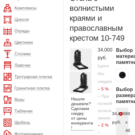
волнистыми
Комплексы
краями и
Цоколя
православным
Ограды
крестом 10-749
Цветники
34.000
Выбор
Столики
матери
руб.
памятн
Лавочки
(цена
без
Карельский гранит
Тротуарная плитка
скидки)
Гранитная плитка
– 5 %
Выбор
размер
– При
Нашли
Вазы
памятн
полной
дешевле?
Сделаем
оплате
Таблички
скидку
34.000
80
заказа
от цены
руб.
x
Щебень
конкурента
– 2 %
!
40
–
Фотокерамика