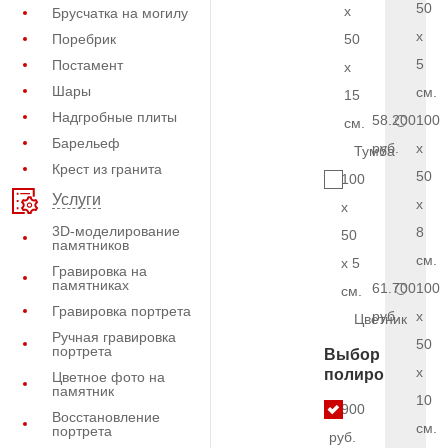
50
x
Брусчатка на могилу
x
Поребрик
50
5
Постамент
x
Шары
см.
15
Надгробные плиты
58.200
100
см.
Барельеф
руб.
x
Тумба
Крест из гранита
50
100
Услуги
x
x
3D-моделирование
8
50
памятников
см.
x 5
Гравировка на
памятниках
61.700
100
см.
Гравировка портрета
руб.
x
Цветник
Ручная гравировка
50
портрета
Выбор
x
полировки
Цветное фото на
памятник
10
4.900
Восстановление
см.
портрета
руб.