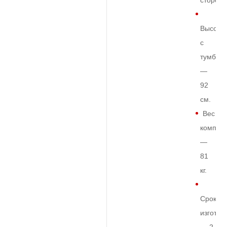
сторон
Высота
с
тумбой
—
92
см.
Вес
комплек
—
81
кг.
Срок
изготов