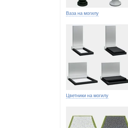
Ваза на могилу
Цветники на могилу