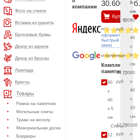
о
30.600 руб
5
компании
Фото на стекле
см.
Купить
41.900
80
Вставка из гранита
или
руб.
x
Бронзовые буквы
оформить
40
быстрый
заказ
Декор из акрила
x
8
и наличные
Декор из бронзы
см.
Комплект
Лампада
памятника
48.700
80
руб.
x
Кресты
80
40
x
Товары
x
40
Рамка на памятник
10
x 5
Могильные плиты
см.
см.
Трава на могилу
47.700
100
Стела
Мемориальная доска
руб.
x
12
Бордюры