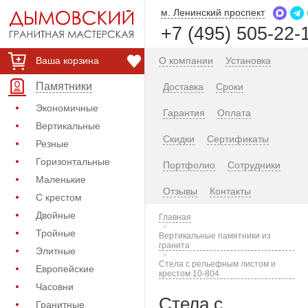
м. Ленинский проспект
+7 (495) 505-22-
Ваша корзина
О компании
Установка
Памятники
Доставка
Сроки
Экономичные
Гарантия
Оплата
Вертикальные
Скидки
Сертификаты
Резные
Горизонтальные
Портфолио
Сотрудники
Маленькие
Отзывы
Контакты
С крестом
Двойные
Главная
Тройные
Вертикальные памятники из
гранита
Элитные
Стела с рельефным листом и
Европейские
крестом 10-804
Часовни
Стела с
Гранитные