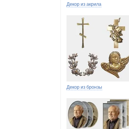
Декор из акрила
Декор из бронзы