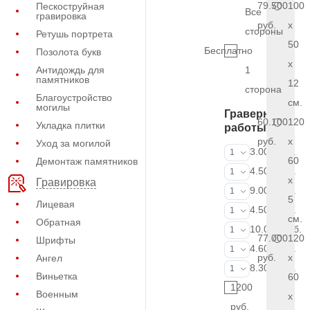
79.500
100
Пескоструйная
Все
гравировка
руб.
x
стороны
Ретушь портрета
50
Бесплатно
Позолота букв
x
Антидождь для
1
памятников
12
сторона
Благоустройство
см.
могилы
Граверные
60.100
120
Укладка плитки
работы
руб.
x
Уход за могилой
ФИО и даты (
3.000 руб.
1
60
Демонтаж памятников
ФИО и даты (
4.500 руб.
1
x
Гравировка
ФИО и даты (
9.000 руб.
1
5
Лицевая
Портрет (Грав
4.500 руб.
1
см.
Обратная
Портрет (Ручн
10.000 руб.
1
77.000
120
Шрифты
Фотокерамик
4.600 руб.
1
руб.
x
Ангел
Фото на стекл
8.300 руб.
1
Виньетка
60
1200
Военным
x
руб.