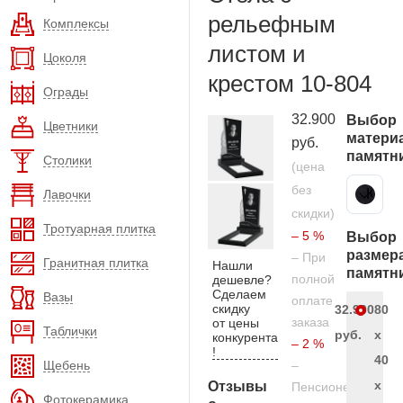
рельефным
Комплексы
листом и
Цоколя
крестом 10-804
Ограды
32.900
Выбор
Цветники
матери
руб.
памятн
Столики
(цена
без
Карельский гранит
Лавочки
скидки)
Тротуарная плитка
– 5 %
Выбор
размер
– При
Гранитная плитка
Нашли
памятн
полной
дешевле?
Сделаем
Вазы
оплате
скидку
32.900
80
заказа
от цены
Таблички
руб.
x
конкурента
– 2 %
!
40
Щебень
–
x
Отзывы
Пенсионерам
Фотокерамика