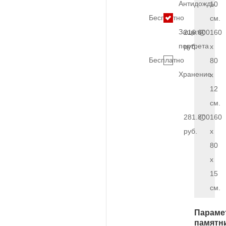
Антидождь
10
Бесплатно
см.
Защита
216.600
160
портрета
руб.
x
Бесплатно
80
Хранение
x
12
см.
281.800
160
руб.
x
80
x
15
см.
Параме
памятн