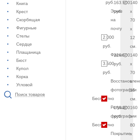
руб.
163.500
140
Книга
Эскиз
руб.
x
Крест
Скорбящая
на
70
Фигурные
почту
x
Стелы
2.000
12
Сердце
руб.
см.
Плащаница
Фаска
226.500
140
Бюст
3.500
руб.
x
Купол
руб.
70
Корка
Восстановлен
x
Угловой
фотографии
15
Поиск товаров
Бесплатно
см.
Ретушь
188.200
160
фотографии
руб.
x
Бесплатно
80
Покрытие
x