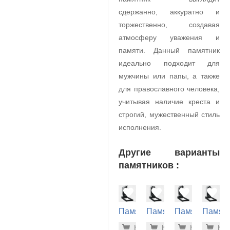
сдержанно, аккуратно и
торжественно, создавая
атмосферу уважения и
памяти. Данный памятник
идеально подходит для
мужчины или папы, а также
для православного человека,
учитывая наличие креста и
строгий, мужественный стиль
исполнения.
Другие варианты
памятников :
Памятник
Памятник
Памятник
Памят
на
на
на
на
29.700 р
30.
Купить
Купить
-7%
Купить
-7%
Куп
-7