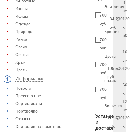
Животные
8
Эпитафия
Иконы
см.
700
Ислам
84.200
120
руб.
Одежда
руб.
x
Природа
Крестик
60
Рамка
700
x
Свеча
руб.
10
Святые
Цветы
см.
Храм
700
105.500
120
Цветы
руб.
руб.
x
Информация
Свеча
60
Новости
700
x
Пресса о нас
руб.
12
Сертификаты
Виньетка
см.
Портфолио
Установка
177.500
120
Отзывы
и
руб.
x
Эпитафии на памятник
доставка