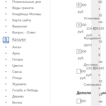
Поминальные дни
60
8.000
Виды гранита
x
руб.
Кладбища Москвы
15
Установка
Карта сайта
см.
3.200
Вакансии
114.800
140
руб.
Вопрос - Ответ
руб.
x
Фундамент
Каталог
70
(доп)
Ангел
x
3.500
Арка
8
руб.
Гитара
см.
Доставка
Цветок
133.900
140
500
Свеча
руб.
x
Птица
руб.
70
Журавли
Самовывоз
x
Голубь и Лебедь
Дополнительн
10
Дерево
500
см.
Волна