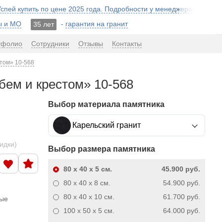
 Успей купить по цене 2025 года. Подробности у менеджера!
ы и МО
-
гарантия на гранит
35 лет
тфолио
Сотрудники
Отзывы
Контакты
стом» 10-568
убем и крестом» 10-568
Выбор материала памятника
Карельский гранит
кидки)
Выбор размера памятника
80 x 40 x 5
см.
45.900 руб.
80 x 40 x 8
см.
54.900 руб.
80 x 40 x 10
см.
61.700 руб.
ные
100 x 50 x 5
см.
64.000 руб.