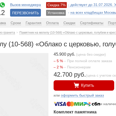
Вызов менеджера
- действует до 31.07.2026.
Скидка 7%
12
-
на всех кладбищах Москв
Установка
ПЕРЕЗВОНИТЬ
авка
Сроки
Гарантия
Оплата
Скидки
Сертификаты
Пор
из гранита
Памятник на могилу (10-568) «Облако с церковью, голубем и кре
лу (10-568) «Облако с церковью, гол
45.900 руб.
(цена без скидки)
– 5 %
– При полной оплате заказа
– 2 %
– Пенсионерам
42.700 руб.
(цена с учетом с
Купить
или
оформить быстрый заказ
и налич
Комплект памятника