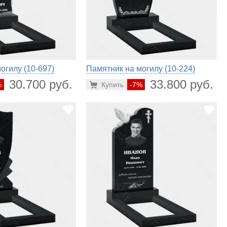
огилу (10-697)
Памятник на могилу (10-224)
30.700 руб.
33.800 руб.
%
Купить
-7%