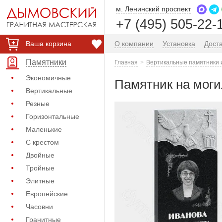
м. Ленинский проспект
+7 (495) 505-22-
Ваша корзина
О компании
Установка
Дост
Памятники
Главная
Вертикальные памятники 
Экономичные
Памятник на моги
Вертикальные
Резные
Горизонтальные
Маленькие
С крестом
Двойные
Тройные
Элитные
Европейские
Часовни
Гранитные