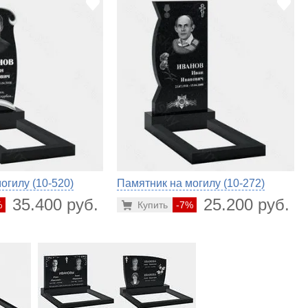
огилу (10-520)
Памятник на могилу (10-272)
35.400 руб.
25.200 руб.
%
Купить
-7%