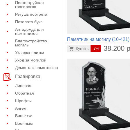
Пескоструйная
гравировка
Ретушь портрета
Позолота букв
Антидождь для
памятников
Памятник на могилу (10-421)
Благоустройство
могилы
38.200 р
Купить
-7%
Укладка плитки
Уход за могилой
Демонтаж памятников
Гравировка
Лицевая
Обратная
Шрифты
Ангел
Виньетка
Военным