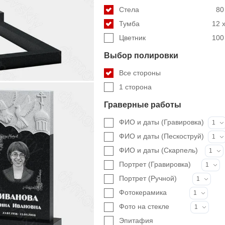
Стела
80
Тумба
12 x
Цветник
100 
Выбор полировки
Все стороны
1 сторона
Граверные работы
ФИО и даты (Гравировка)
1
ФИО и даты (Пескоструй)
1
ФИО и даты (Скарпель)
1
Портрет (Гравировка)
1
Портрет (Ручной)
1
Фотокерамика
1
Фото на стекле
1
Эпитафия