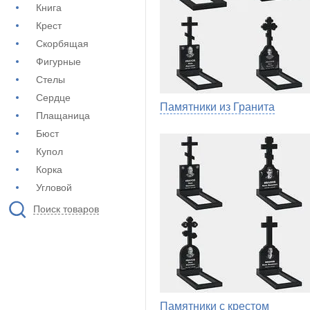
Книга
Крест
Скорбящая
Фигурные
Стелы
Сердце
Памятники из Гранита
Плащаница
Бюст
Купол
Корка
Угловой
Поиск товаров
Памятники с крестом