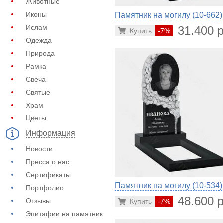
Животные
Иконы
Памятник на могилу (10-662)
Ислам
31.400 р
Купить
-7%
Одежда
Природа
Рамка
Свеча
Святые
Храм
Цветы
Информация
Новости
Пресса о нас
Сертификаты
Памятник на могилу (10-534)
Портфолио
48.600 р
Отзывы
Купить
-7%
Эпитафии на памятник