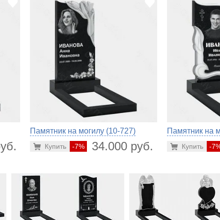
Памятник на могилу (10-727)
Памятник на м
уб.
34.000 руб.
Купить
-7%
Купить
-7