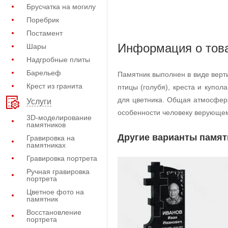
Брусчатка на могилу
Поребрик
Постамент
Информация о тов
Шары
Надгробные плиты
Барельеф
Памятник выполнен в виде верт
Крест из гранита
птицы (голубя), креста и купо
для цветника. Общая атмосфер
Услуги
особенности человеку верующем
3D-моделирование
памятников
Другие варианты памят
Гравировка на
памятниках
Гравировка портрета
Ручная гравировка
портрета
Цветное фото на
памятник
Восстановление
портрета