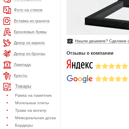
Фото на стекле
Вставка из гранита
Бронзовые буквы
Нашли дешевле? Сделаем с
Декор из акрила
Отзывы о компании
Декор из бронзы
Лампада
Кресты
Товары
Рамка на памятник
Могильные плиты
Трава на могилу
Мемориальная доска
Бордюры