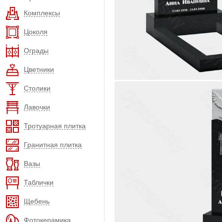
Комплексы
Цоколя
Ограды
Цветники
Столики
Лавочки
Тротуарная плитка
Гранитная плитка
Вазы
Таблички
Щебень
Фотокерамика