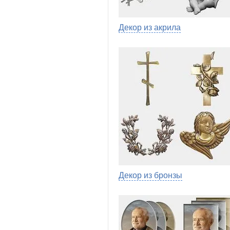
Декор из акрила
Декор из бронзы