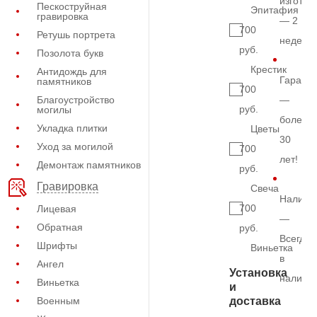
изготов
Пескоструйная
Эпитафия
гравировка
— 2
700
Ретушь портрета
недели
руб.
Позолота букв
Крестик
Антидождь для
Гарант
памятников
700
Благоустройство
—
руб.
могилы
более
Укладка плитки
Цветы
30
Уход за могилой
700
лет!
Демонтаж памятников
руб.
Гравировка
Свеча
Наличи
700
Лицевая
—
Обратная
руб.
Всегда
Шрифты
Виньетка
в
Ангел
Установка
наличи
Виньетка
и
Военным
доставка