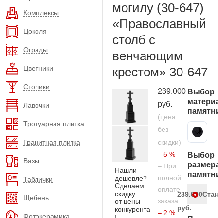
могилу (30-647)
Комплексы
«Православный
Цоколя
столб с
Ограды
венчающим
Цветники
крестом» 30-647
Столики
239.000
Выбор
матери
руб.
Лавочки
памятн
(цена
Тротуарная плитка
без
Карельский гранит
Гранитная плитка
скидки)
– 5 %
Выбор
Вазы
размер
– При
Нашли
памятн
полной
дешевле?
Таблички
Сделаем
оплате
скидку
239.000
Ста
Щебень
заказа
от цены
руб.
конкурента
– 2 %
Фотокерамика
!