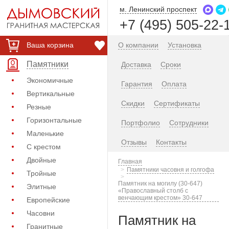
м. Ленинский проспект
+7 (495) 505-22-
Ваша корзина
О компании
Установка
Памятники
Доставка
Сроки
Экономичные
Гарантия
Оплата
Вертикальные
Скидки
Сертификаты
Резные
Горизонтальные
Портфолио
Сотрудники
Маленькие
Отзывы
Контакты
С крестом
Двойные
Главная
Памятники часовня и голгофа
Тройные
Памятник на могилу (30-647)
Элитные
«Православный столб с
венчающим крестом» 30-647
Европейские
Часовни
Памятник на
Гранитные