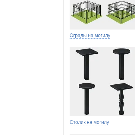
Ограды на могилу
Столик на могилу