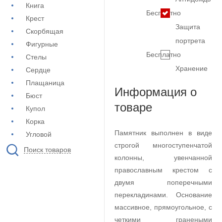
Книга
Бесплатно
Крест
Защита
Скорбящая
портрета
Фигурные
Бесплатно
Стелы
Хранение
Сердце
Плащаница
Информация о
Бюст
товаре
Купол
Корка
Памятник выполнен в виде
Угловой
строгой многоступенчатой
Поиск товаров
колонны, увенчанной
православным крестом с
двумя поперечными
перекладинами. Основание
массивное, прямоугольное, с
четкими гранеными