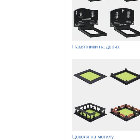
Памятники на двоих
Цоколя на могилу