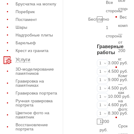
Все
Все
Брусчатка на могилу
сторон
стороны
Поребрик
Вес
Бесплатно
Постамент
комплек
Шары
1
—
Надгробные плиты
сторона
от
Барельеф
Граверные
Крест из гранита
200
работы
кг.
Услуги
ФИО и даты (
3.000 руб.
1
3D-моделирование
ФИО и даты (
4.500 руб.
1
памятников
Компле
ФИО и даты (
9.000 руб.
1
Гравировка на
—
памятниках
Портрет (Грав
4.500 руб.
1
как
Гравировка портрета
Портрет (Ручн
10.000 руб.
1
Ручная гравировка
на
Фотокерамик
4.600 руб.
портрета
1
фото
Цветное фото на
Фото на стекл
8.300 руб.
1
памятник
1200
Восстановление
Срок
портрета
руб.