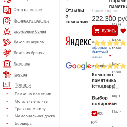
Параме
–
памятн
Фото на стекле
Отзывы
Пенсионерам
о
222.300 ру
Вставка из гранита
компании
Матери
Купить
Бронзовые буквы
—
Карельс
или
Декор из акрила
оформить
гранит
быстрый
Декор из бронзы
заказ
Лампада
Качеств
и наличные
гранита
Кресты
Комплект
—
памятника
Товары
(стандарт)
Высший
Рамка на памятник
сорт
Выбор
Могильные плиты
полировки
Трава на могилу
Полиро
35.900
Мемориальная доска
—
руб.
Бордюры