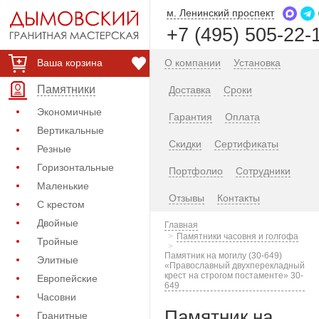
м. Ленинский проспект
+7 (495) 505-22-
Ваша корзина
О компании
Установка
Памятники
Доставка
Сроки
Экономичные
Гарантия
Оплата
Вертикальные
Скидки
Сертификаты
Резные
Горизонтальные
Портфолио
Сотрудники
Маленькие
Отзывы
Контакты
С крестом
Двойные
Главная
Памятники часовня и голгофа
Тройные
Памятник на могилу (30-649)
Элитные
«Православный двухперекладный
крест на строгом постаменте» 30-
Европейские
649
Часовни
Памятник на
Гранитные