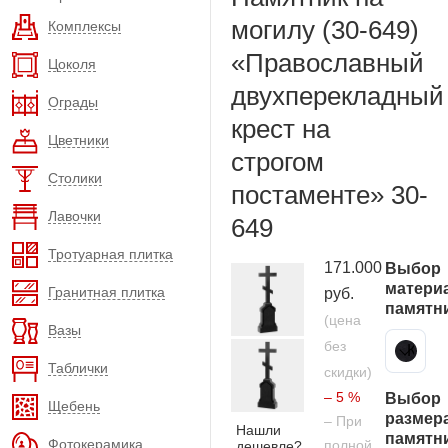
могилу (30-649)
Комплексы
«Православный
Цоколя
двухперекладный
Ограды
крест на
Цветники
строгом
Столики
постаменте» 30-
Лавочки
649
Тротуарная плитка
171.000
Выбор
матери
Гранитная плитка
руб.
памятн
(цена
Вазы
без
Карельский гранит
Таблички
скидки)
– 5 %
Выбор
Щебень
размер
– При
Нашли
памятн
Фотокерамика
полной
дешевле?