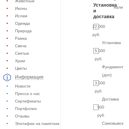
Животные
Установка
наличи
Иконы
и
Ислам
доставка
Одежда
22.000
Природа
руб.
Рамка
Установка
Свеча
5.000
Святые
руб.
Храм
Фундамент
Цветы
(доп)
Информация
3.500
Новости
руб.
Пресса о нас
Доставка
Сертификаты
500
Портфолио
руб.
Отзывы
Самовывоз
Эпитафии на памятник