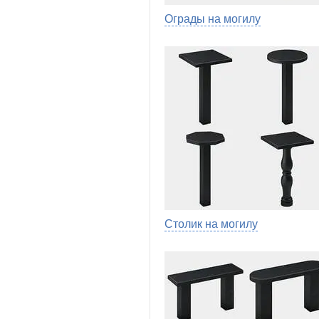
Ограды на могилу
Столик на могилу