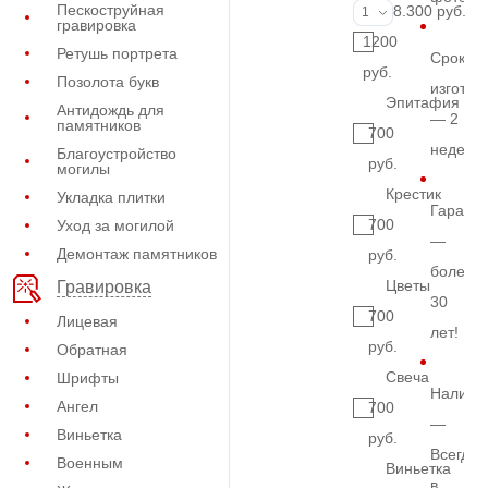
Пескоструйная
Фото на стекл
8.300 руб.
1
гравировка
1200
Ретушь портрета
Срок
руб.
Позолота букв
изготов
Эпитафия
Антидождь для
— 2
памятников
700
недели
Благоустройство
руб.
могилы
Крестик
Укладка плитки
Гарант
700
Уход за могилой
—
Демонтаж памятников
руб.
более
Цветы
Гравировка
30
700
Лицевая
лет!
руб.
Обратная
Свеча
Шрифты
Наличи
Ангел
700
—
Виньетка
руб.
Всегда
Военным
Виньетка
в