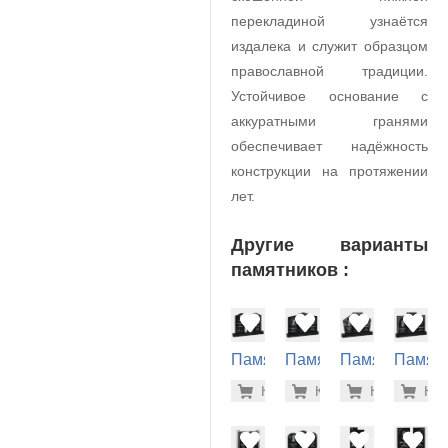
перекладиной узнаётся
издалека и служит образцом
православной традиции.
Устойчивое основание с
аккуратными гранями
обеспечивает надёжность
конструкции на протяжении
лет.
Другие варианты
памятников :
Памятник
Памятник
Памятник
Памят
на
на
на
на
81.800 р
68.
Купить
Купить
-7%
Купить
-7%
Куп
-7
могилу
могилу
могилу
могилу
(30-168)
(30-186)
(30-188)
(30-184