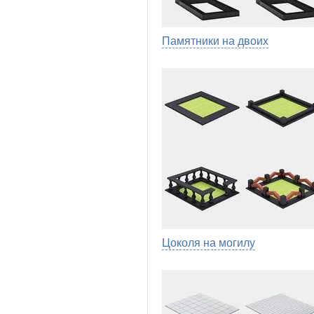
Памятники на двоих
Цоколя на могилу