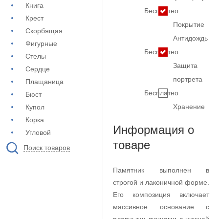
Книга
Бесплатно
Крест
Покрытие
Скорбящая
Антидождь
Фигурные
Бесплатно
Стелы
Защита
Сердце
портрета
Плащаница
Бесплатно
Бюст
Хранение
Купол
Корка
Информация о
Угловой
товаре
Поиск товаров
Памятник выполнен в
строгой и лаконичной форме.
Его композиция включает
массивное основание с