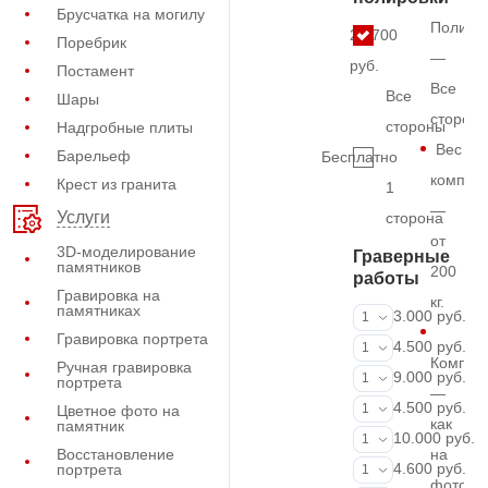
Брусчатка на могилу
Полиро
25.700
Поребрик
—
руб.
Постамент
Все
Все
Шары
сторон
стороны
Надгробные плиты
Вес
Барельеф
Бесплатно
комплек
Крест из гранита
1
—
Услуги
сторона
от
3D-моделирование
Граверные
памятников
200
работы
Гравировка на
кг.
памятниках
ФИО и даты (
3.000 руб.
1
Гравировка портрета
ФИО и даты (
4.500 руб.
1
Компле
Ручная гравировка
ФИО и даты (
9.000 руб.
1
портрета
—
Портрет (Грав
4.500 руб.
1
Цветное фото на
как
памятник
Портрет (Ручн
10.000 руб.
1
Восстановление
на
Фотокерамик
4.600 руб.
портрета
1
фото