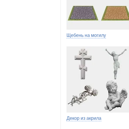
Щебень на могилу
Декор из акрила