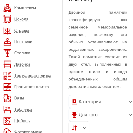
Комплексы
Двойной памятник
Цоколя
классифицируют как
семейное мемориальное
Ограды
изделие, поскольку его
Цветники
обычно устанавливают на
родственных захоронениях.
Столики
Такой памятник состоит из
Лавочки
двух стел, выполненных в
едином стиле и иногда
Тротуарная плитка
объединённых общим
декоративным элементом.
Гранитная плитка
Вазы
Категории
Таблички
Для кого
Щебень
Фотокерамика