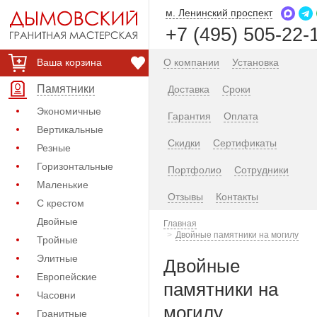
м. Ленинский проспект
+7 (495) 505-22-
Ваша корзина
О компании
Установка
Памятники
Доставка
Сроки
Экономичные
Гарантия
Оплата
Вертикальные
Скидки
Сертификаты
Резные
Горизонтальные
Портфолио
Сотрудники
Маленькие
Отзывы
Контакты
С крестом
Двойные
Главная
Двойные памятники на могилу
Тройные
Элитные
Двойные
Европейские
памятники на
Часовни
могилу
Гранитные