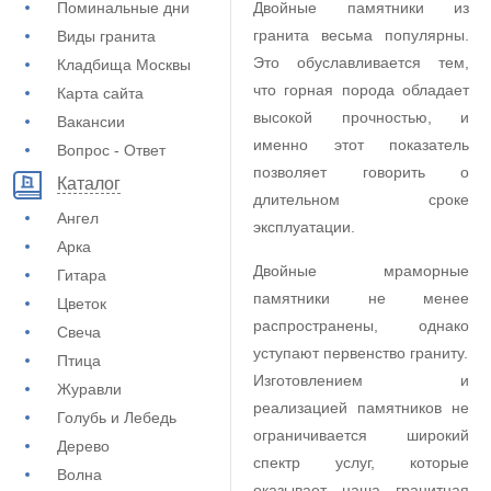
Поминальные дни
Двойные памятники из
гранита весьма популярны.
Виды гранита
Это обуславливается тем,
Кладбища Москвы
что горная порода обладает
Карта сайта
высокой прочностью, и
Вакансии
именно этот показатель
Вопрос - Ответ
позволяет говорить о
Каталог
длительном сроке
Ангел
эксплуатации.
Арка
Двойные мраморные
Гитара
памятники не менее
Цветок
распространены, однако
Свеча
уступают первенство граниту.
Птица
Изготовлением и
Журавли
реализацией памятников не
Голубь и Лебедь
ограничивается широкий
Дерево
спектр услуг, которые
Волна
оказывает наша гранитная