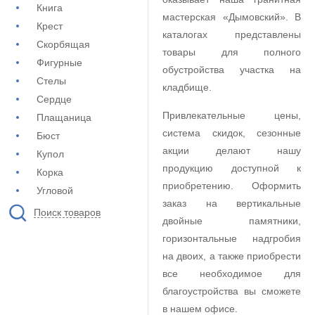
Книга
мастерская «Дымовский». В
Крест
каталогах представлены
Скорбящая
товары для полного
Фигурные
обустройства участка на
Стелы
кладбище.
Сердце
Привлекательные цены,
Плащаница
система скидок, сезонные
Бюст
акции делают нашу
Купол
продукцию доступной к
Корка
приобретению. Оформить
Угловой
заказ на вертикальные
Поиск товаров
двойные памятники,
горизонтальные надгробия
на двоих, а также приобрести
все необходимое для
благоустройства вы сможете
в нашем офисе.