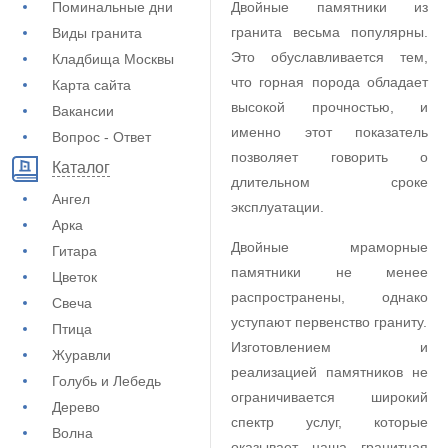
Поминальные дни
Двойные памятники из
гранита весьма популярны.
Виды гранита
Это обуславливается тем,
Кладбища Москвы
что горная порода обладает
Карта сайта
высокой прочностью, и
Вакансии
именно этот показатель
Вопрос - Ответ
позволяет говорить о
Каталог
длительном сроке
Ангел
эксплуатации.
Арка
Двойные мраморные
Гитара
памятники не менее
Цветок
распространены, однако
Свеча
уступают первенство граниту.
Птица
Изготовлением и
Журавли
реализацией памятников не
Голубь и Лебедь
ограничивается широкий
Дерево
спектр услуг, которые
Волна
оказывает наша гранитная