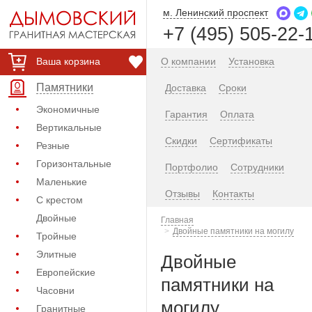
м. Ленинский проспект
+7 (495) 505-22-
Ваша корзина
О компании
Установка
Памятники
Доставка
Сроки
Экономичные
Гарантия
Оплата
Вертикальные
Скидки
Сертификаты
Резные
Горизонтальные
Портфолио
Сотрудники
Маленькие
Отзывы
Контакты
С крестом
Двойные
Главная
Двойные памятники на могилу
Тройные
Элитные
Двойные
Европейские
памятники на
Часовни
могилу
Гранитные