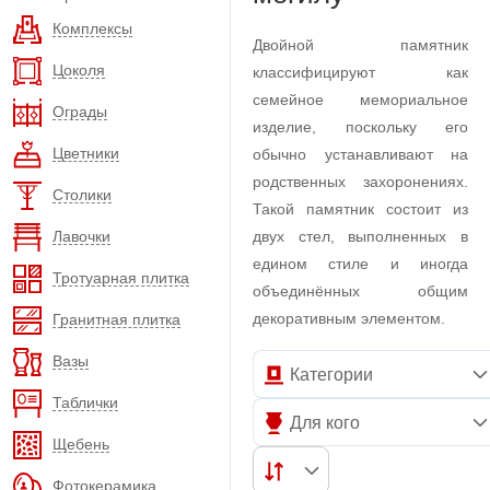
Комплексы
Двойной памятник
Цоколя
классифицируют как
семейное мемориальное
Ограды
изделие, поскольку его
Цветники
обычно устанавливают на
родственных захоронениях.
Столики
Такой памятник состоит из
Лавочки
двух стел, выполненных в
едином стиле и иногда
Тротуарная плитка
объединённых общим
декоративным элементом.
Гранитная плитка
Вазы
Категории
Таблички
Для кого
Щебень
Фотокерамика