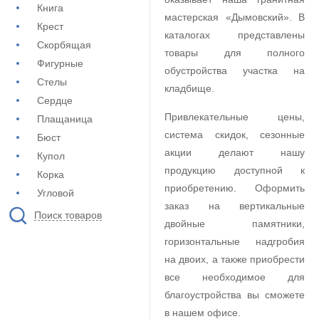
Книга
мастерская «Дымовский». В
Крест
каталогах представлены
Скорбящая
товары для полного
Фигурные
обустройства участка на
Стелы
кладбище.
Сердце
Привлекательные цены,
Плащаница
система скидок, сезонные
Бюст
акции делают нашу
Купол
продукцию доступной к
Корка
приобретению. Оформить
Угловой
заказ на вертикальные
Поиск товаров
двойные памятники,
горизонтальные надгробия
на двоих, а также приобрести
все необходимое для
благоустройства вы сможете
в нашем офисе.