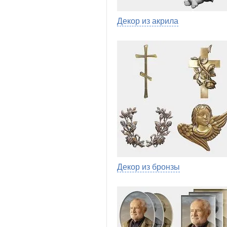
Декор из акрила
Декор из бронзы