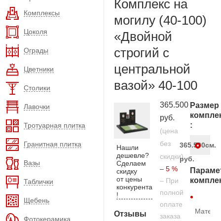
Комплекс на
Комплексы
могилу (40-100)
Цоколя
«Двойной
строгий с
Ограды
центральной
Цветники
вазой» 40-100
Столики
365.500
Размер
Лавочки
компле
руб.
:
Тротуарная плитка
(цена
без
Гранитная плитка
365.500
см.
Нашли
дешевле?
скидки)
руб.
Вазы
Сделаем
– 5 %
Параме
скидку
от цены
компле
– При
Таблички
конкурента
полной
!
Щебень
оплате
Матери
Отзывы
заказа
Фотокерамика