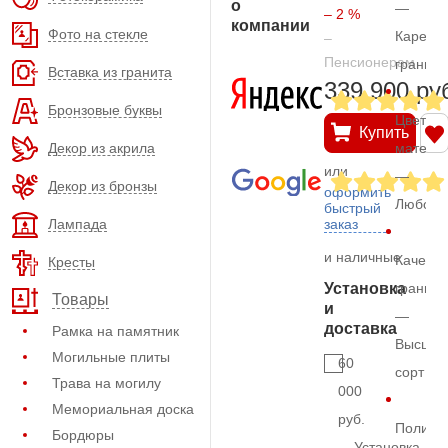
о
—
– 2 %
компании
Фото на стекле
Карельс
–
Пенсионерам
гранит
Вставка из гранита
339.900 ру
Бронзовые буквы
Цвет
Купить
Декор из акрила
матери
или
—
Декор из бронзы
оформить
Любой
быстрый
Лампада
заказ
и наличные
Качеств
Кресты
Установка
гранита
Товары
и
—
доставка
Рамка на памятник
Высший
Могильные плиты
60
сорт
Трава на могилу
000
Мемориальная доска
руб.
Полиро
Бордюры
Установка