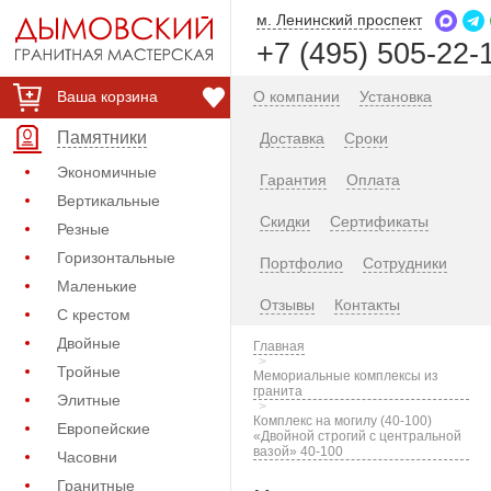
м. Ленинский проспект
+7 (495) 505-22-
Ваша корзина
О компании
Установка
Памятники
Доставка
Сроки
Экономичные
Гарантия
Оплата
Вертикальные
Скидки
Сертификаты
Резные
Горизонтальные
Портфолио
Сотрудники
Маленькие
Отзывы
Контакты
С крестом
Двойные
Главная
Тройные
Мемориальные комплексы из
гранита
Элитные
Комплекс на могилу (40-100)
Европейские
«Двойной строгий с центральной
вазой» 40-100
Часовни
Гранитные