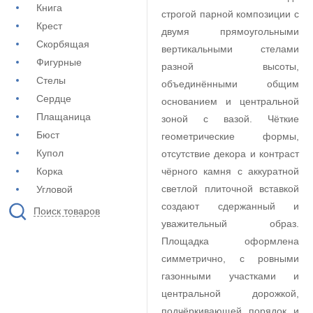
Книга
строгой парной композиции с
Крест
двумя прямоугольными
Скорбящая
вертикальными стелами
Фигурные
разной высоты,
Стелы
объединёнными общим
Сердце
основанием и центральной
Плащаница
зоной с вазой. Чёткие
Бюст
геометрические формы,
Купол
отсутствие декора и контраст
Корка
чёрного камня с аккуратной
светлой плиточной вставкой
Угловой
создают сдержанный и
Поиск товаров
уважительный образ.
Площадка оформлена
симметрично, с ровными
газонными участками и
центральной дорожкой,
подчёркивающей порядок и