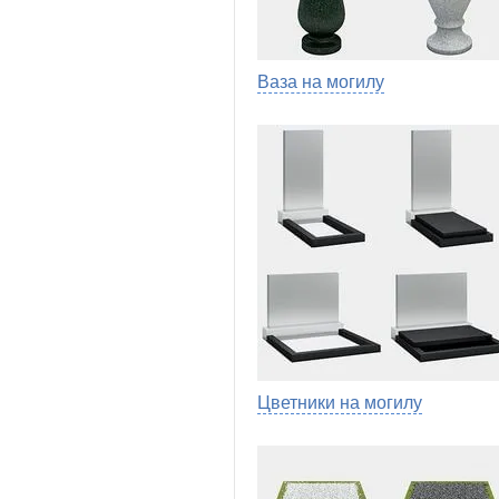
Ваза на могилу
Цветники на могилу