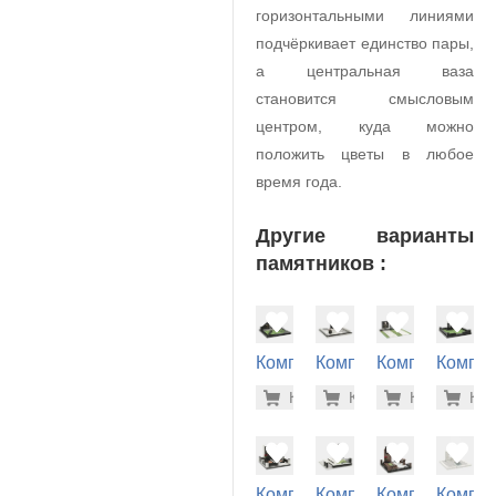
горизонтальными линиями
подчёркивает единство пары,
а центральная ваза
становится смысловым
центром, куда можно
положить цветы в любое
время года.
Другие варианты
памятников :
Комплекс
Комплекс
Комплекс
Компле
на
на
на
на
328.700
267
Купить
Купить
-7%
Купить
-7%
Куп
-7
могилу
могилу
могилу
могилу
(40-232)
(40-196)
(40-130)
(40-262
Комплекс
Комплекс
Комплекс
Компле