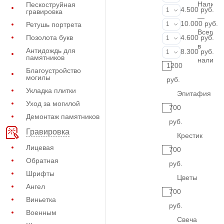
Наличи
Пескоструйная
Портрет (Грав
4.500 руб.
1
гравировка
—
Портрет (Ручн
10.000 руб.
Ретушь портрета
1
Всегда
Фотокерамик
Позолота букв
4.600 руб.
1
в
Антидождь для
Фото на стекл
8.300 руб.
1
памятников
наличи
1200
Благоустройство
могилы
руб.
Укладка плитки
Эпитафия
Уход за могилой
700
Демонтаж памятников
руб.
Гравировка
Крестик
Лицевая
700
Обратная
руб.
Шрифты
Цветы
Ангел
700
Виньетка
руб.
Военным
Свеча