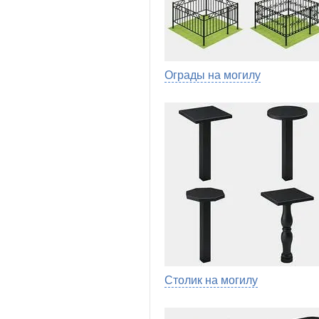
Ограды на могилу
Столик на могилу