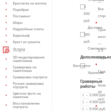
—
Брусчатка на могилу
3
Все
Поребрик
500
сторон
Постамент
руб.
Шары
Доставка
Надгробные плиты
Срок
500
Барельеф
изготов
руб.
Крест из гранита
—
Самовывоз
Услуги
2-3
Дополнительн
3D-моделирование
недель
памятников
Бесплатно
Гравировка на
памятниках
Гарант
Хранение
Гравировка портрета
—
Граверные
Ручная гравировка
более
работы
портрета
30
Цветное фото на
ФИО и даты (
3.000 руб.
1
памятник
лет!
ФИО и даты (
4.500 руб.
1
Восстановление
портрета
ФИО и даты (
9.000 руб.
1