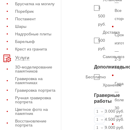
—
Брусчатка на могилу
3
Все
Поребрик
500
сторон
Постамент
руб.
Шары
Доставка
Надгробные плиты
Срок
500
Барельеф
изготов
руб.
Крест из гранита
—
Самовывоз
Услуги
2-3
Дополнительн
3D-моделирование
недель
памятников
Бесплатно
Гравировка на
памятниках
Гарант
Хранение
Гравировка портрета
—
Граверные
Ручная гравировка
более
работы
портрета
30
Цветное фото на
ФИО и даты (
3.000 руб.
1
памятник
лет!
ФИО и даты (
4.500 руб.
1
Восстановление
портрета
ФИО и даты (
9.000 руб.
1