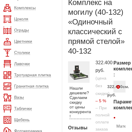
Комплекс на
Комплексы
могилу (40-132)
Цоколя
«Одиночный
классический с
Ограды
прямой стелой»
Цветники
40-132
Столики
322.400
Размер
Лавочки
компле
руб.
:
Тротуарная плитка
(цена
без
Гранитная плитка
322.400
см.
Нашли
дешевле?
скидки)
руб.
Вазы
Сделаем
– 5 %
Параме
скидку
от цены
компле
– При
Таблички
конкурента
полной
!
Щебень
оплате
Матери
Отзывы
заказа
Фотокерамика