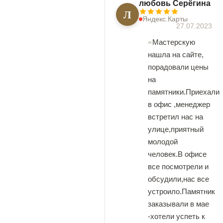
любовь Серёгина
Л
Яндекс.Карты
27.07.2023
Мастерскую
нашла на сайте,
порадовали цены
на
памятники.Приехали
в офис ,менеджер
встретил нас на
улице,приятный
молодой
человек.В офисе
все посмотрели и
обсудили,нас все
устроило.Памятник
заказывали в мае
-хотели успеть к