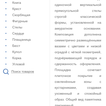
Книга
одиночной вертикальной
Крест
прямоугольной стелы
Скорбящая
строгой классической
Фигурные
формы, установленной на
Стелы
аккуратном основании.
Сердце
Композиция дополнена
Плащаница
симметрично размещёнными
Бюст
вазами с цветами и низкой
Купол
оградой с чёткой геометрией,
Корка
подчёркивающей порядок и
сдержанность оформления.
Угловой
Площадка сочетает
Поиск товаров
плиточное покрытие и
озеленённые зоны с
кустарниками, создавая
ухоженный и спокойный
образ. Общий вид памятника
лаконичный,