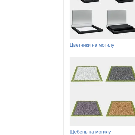
Цветники на могилу
Щебень на могилу