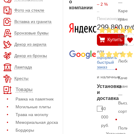
о
—
– 2 %
компании
Фото на стекле
Карельс
–
Пенсионерам
гранит
Вставка из гранита
299.800 ру
Бронзовые буквы
Цвет
Купить
Декор из акрила
матери
или
—
Декор из бронзы
оформить
Любой
быстрый
Лампада
заказ
и наличные
Качеств
Кресты
Установка
гранита
Товары
и
—
доставка
Рамка на памятник
Высший
Могильные плиты
60
сорт
Трава на могилу
000
Мемориальная доска
руб.
Полиро
Бордюры
Установка