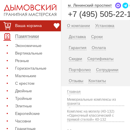
м. Ленинский проспект
+7 (495) 505-22-
Ваша корзина
О компании
Установка
Памятники
Доставка
Сроки
Экономичные
Гарантия
Оплата
Вертикальные
Скидки
Сертификаты
Резные
Горизонтальные
Портфолио
Сотрудники
Маленькие
Отзывы
Контакты
С крестом
Двойные
Главная
Тройные
Мемориальные комплексы из
гранита
Элитные
Комплекс на могилу (40-132)
Европейские
«Одиночный классический с
прямой стелой» 40-132
Часовни
Гранитные