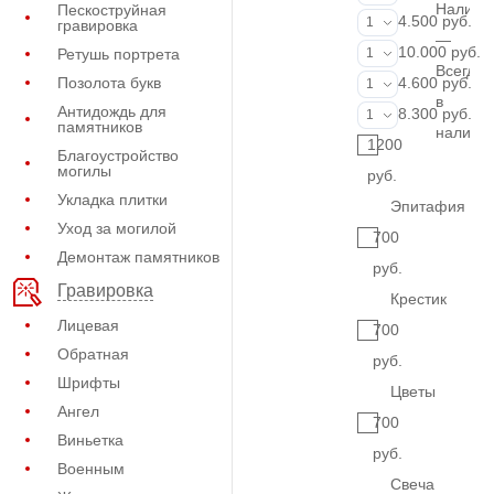
Наличи
Пескоструйная
Портрет (Грав
4.500 руб.
1
гравировка
—
Портрет (Ручн
10.000 руб.
Ретушь портрета
1
Всегда
Фотокерамик
Позолота букв
4.600 руб.
1
в
Антидождь для
Фото на стекл
8.300 руб.
1
памятников
наличи
1200
Благоустройство
могилы
руб.
Укладка плитки
Эпитафия
Уход за могилой
700
Демонтаж памятников
руб.
Гравировка
Крестик
Лицевая
700
Обратная
руб.
Шрифты
Цветы
Ангел
700
Виньетка
руб.
Военным
Свеча