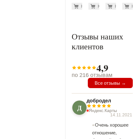
на
на
на
на
276.200
311
Купить
Купить
-7%
Купить
-7%
Куп
-7
могилу
могилу
могилу
могилу
(40-258)
(40-212)
(40-266)
(40-260
Отзывы наших
клиентов
4,9
по 216 отзывам
Все отзывы →
добродел
Д
Яндекс.Карты
14.11.2021
Очень хорошее
отношение,