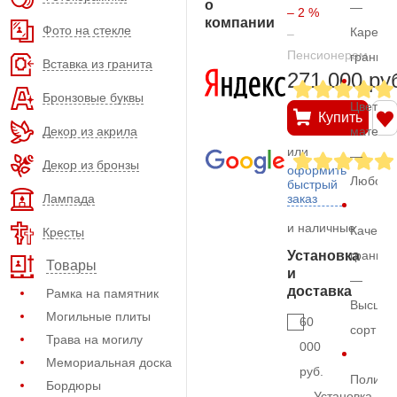
о
—
– 2 %
компании
Фото на стекле
Карельс
–
Пенсионерам
гранит
Вставка из гранита
271.000 ру
Бронзовые буквы
Цвет
Купить
Декор из акрила
матери
или
—
Декор из бронзы
оформить
Любой
быстрый
Лампада
заказ
и наличные
Качеств
Кресты
Установка
гранита
Товары
и
—
доставка
Рамка на памятник
Высший
Могильные плиты
60
сорт
Трава на могилу
000
Мемориальная доска
руб.
Полиро
Бордюры
Установка