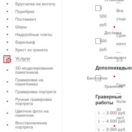
—
Брусчатка на могилу
3
Все
Поребрик
500
сторон
Постамент
руб.
Шары
Доставка
Надгробные плиты
Срок
500
Барельеф
изготов
руб.
Крест из гранита
—
Самовывоз
Услуги
2-3
Дополнительн
3D-моделирование
недель
памятников
Бесплатно
Гравировка на
памятниках
Гарант
Хранение
Гравировка портрета
—
Граверные
Ручная гравировка
более
работы
портрета
30
Цветное фото на
ФИО и даты (
3.000 руб.
1
памятник
лет!
ФИО и даты (
4.500 руб.
1
Восстановление
портрета
ФИО и даты (
9.000 руб.
1