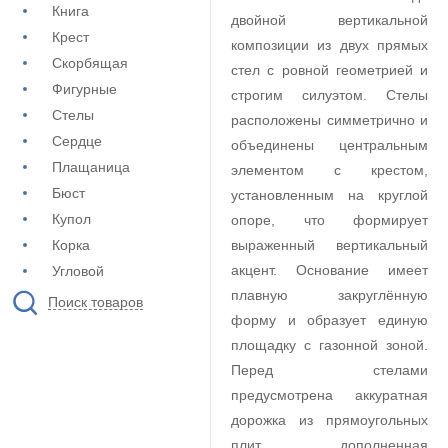
Книга
двойной вертикальной
Крест
композиции из двух прямых
Скорбящая
стел с ровной геометрией и
Фигурные
строгим силуэтом. Стелы
Стелы
расположены симметрично и
Сердце
объединены центральным
Плащаница
элементом с крестом,
Бюст
установленным на круглой
Купол
опоре, что формирует
Корка
выраженный вертикальный
акцент. Основание имеет
Угловой
плавную закруглённую
Поиск товаров
форму и образует единую
площадку с газонной зоной.
Перед стелами
предусмотрена аккуратная
дорожка из прямоугольных
плит, дополненная