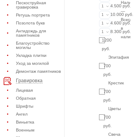
Наличи
Пескоструйная
Портрет (Грав
4.500 руб.
1
гравировка
—
Портрет (Ручн
10.000 руб.
Ретушь портрета
1
Всегда
Фотокерамик
Позолота букв
4.600 руб.
1
в
Антидождь для
Фото на стекл
8.300 руб.
1
памятников
наличи
1200
Благоустройство
могилы
руб.
Укладка плитки
Эпитафия
Уход за могилой
700
Демонтаж памятников
руб.
Гравировка
Крестик
Лицевая
700
Обратная
руб.
Шрифты
Цветы
Ангел
700
Виньетка
руб.
Военным
Свеча