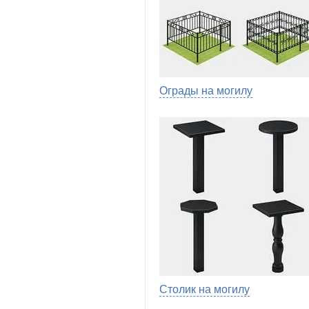
Ограды на могилу
Столик на могилу