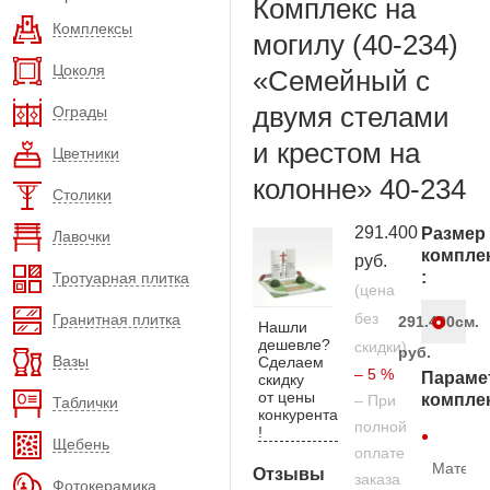
Комплекс на
Комплексы
могилу (40-234)
Цоколя
«Семейный с
двумя стелами
Ограды
и крестом на
Цветники
колонне» 40-234
Столики
291.400
Размер
Лавочки
компле
руб.
:
Тротуарная плитка
(цена
без
Гранитная плитка
291.400
см.
Нашли
дешевле?
скидки)
руб.
Вазы
Сделаем
– 5 %
Параме
скидку
от цены
компле
– При
Таблички
конкурента
полной
!
Щебень
оплате
Матери
Отзывы
заказа
Фотокерамика