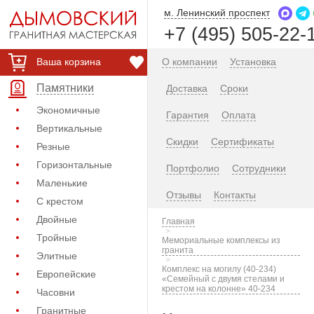
м. Ленинский проспект
+7 (495) 505-22-
Ваша корзина
О компании
Установка
Памятники
Доставка
Сроки
Экономичные
Гарантия
Оплата
Вертикальные
Скидки
Сертификаты
Резные
Горизонтальные
Портфолио
Сотрудники
Маленькие
Отзывы
Контакты
С крестом
Двойные
Главная
Тройные
Мемориальные комплексы из
гранита
Элитные
Комплекс на могилу (40-234)
Европейские
«Семейный с двумя стелами и
крестом на колонне» 40-234
Часовни
Гранитные