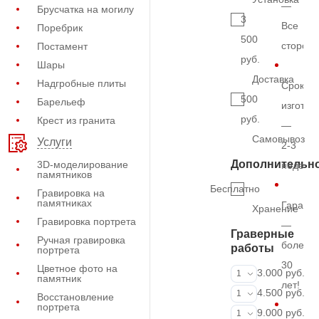
—
Брусчатка на могилу
3
Все
Поребрик
500
сторон
Постамент
руб.
Шары
Доставка
Надгробные плиты
Срок
500
Барельеф
изготов
руб.
Крест из гранита
—
Самовывоз
Услуги
2-3
Дополнительн
3D-моделирование
недель
памятников
Бесплатно
Гравировка на
памятниках
Гарант
Хранение
Гравировка портрета
—
Граверные
Ручная гравировка
более
работы
портрета
30
Цветное фото на
ФИО и даты (
3.000 руб.
1
памятник
лет!
ФИО и даты (
4.500 руб.
1
Восстановление
портрета
ФИО и даты (
9.000 руб.
1