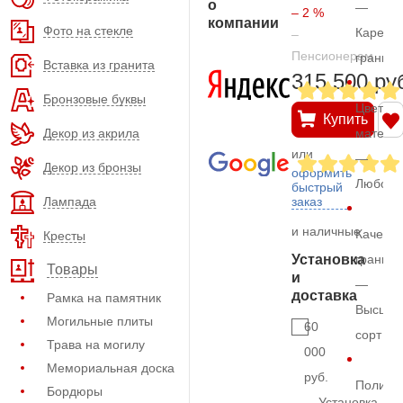
о
—
– 2 %
компании
Фото на стекле
Карельс
–
Пенсионерам
гранит
Вставка из гранита
315.500 ру
Бронзовые буквы
Цвет
Купить
Декор из акрила
матери
или
—
Декор из бронзы
оформить
Любой
быстрый
Лампада
заказ
и наличные
Качеств
Кресты
Установка
гранита
Товары
и
—
доставка
Рамка на памятник
Высший
Могильные плиты
60
сорт
Трава на могилу
000
Мемориальная доска
руб.
Полиро
Бордюры
Установка