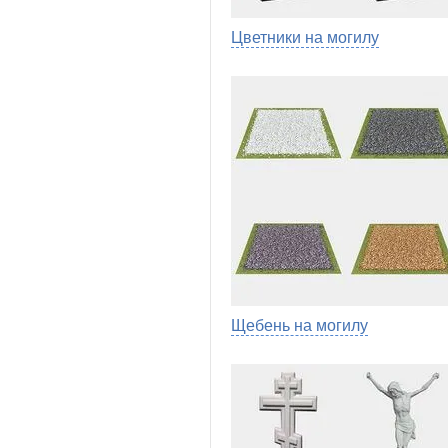
Цветники на могилу
Щебень на могилу