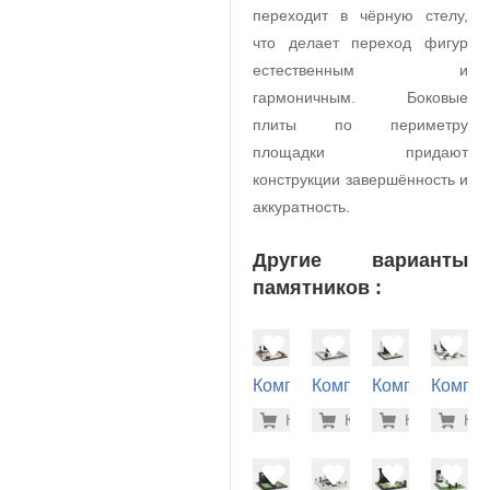
переходит в чёрную стелу,
что делает переход фигур
естественным и
гармоничным. Боковые
плиты по периметру
площадки придают
конструкции завершённость и
аккуратность.
Другие варианты
памятников :
Комплекс
Комплекс
Комплекс
Компле
на
на
на
на
262.700
267
Купить
Купить
-7%
Купить
-7%
Куп
-7
могилу
могилу
могилу
могилу
(40-282)
(40-196)
(40-110)
(40-272