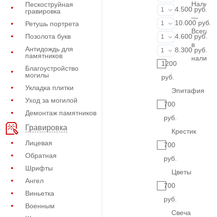
Наличи
Пескоструйная
Портрет (Грав
4.500 руб.
1
гравировка
—
Портрет (Ручн
10.000 руб.
Ретушь портрета
1
Всегда
Фотокерамик
Позолота букв
4.600 руб.
1
в
Антидождь для
Фото на стекл
8.300 руб.
1
памятников
наличи
1200
Благоустройство
могилы
руб.
Укладка плитки
Эпитафия
Уход за могилой
700
Демонтаж памятников
руб.
Гравировка
Крестик
Лицевая
700
Обратная
руб.
Шрифты
Цветы
Ангел
700
Виньетка
руб.
Военным
Свеча