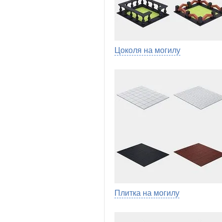
Цоколя на могилу
Плитка на могилу