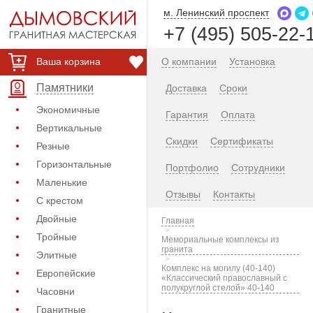
м. Ленинский проспект
+7 (495) 505-22-
Ваша корзина
О компании
Установка
Памятники
Доставка
Сроки
Экономичные
Гарантия
Оплата
Вертикальные
Скидки
Сертификаты
Резные
Горизонтальные
Портфолио
Сотрудники
Маленькие
Отзывы
Контакты
С крестом
Двойные
Главная
Тройные
Мемориальные комплексы из
гранита
Элитные
Комплекс на могилу (40-140)
Европейские
«Классический православный с
полукруглой стелой» 40-140
Часовни
Гранитные