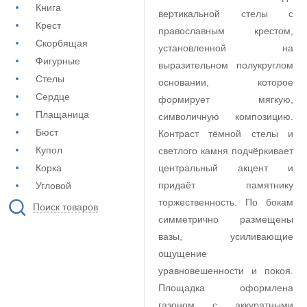
Книга
вертикальной стелы с
Крест
православным крестом,
Скорбящая
установленной на
Фигурные
выразительном полукруглом
Стелы
основании, которое
Сердце
формирует мягкую,
Плащаница
символичную композицию.
Бюст
Контраст тёмной стелы и
Купол
светлого камня подчёркивает
Корка
центральный акцент и
придаёт памятнику
Угловой
торжественность. По бокам
Поиск товаров
симметрично размещены
вазы, усиливающие
ощущение
уравновешенности и покоя.
Площадка оформлена
газоном с аккуратными