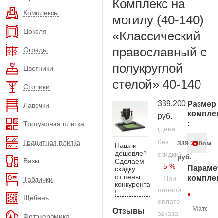
Комплекс на
Комплексы
могилу (40-140)
Цоколя
«Классический
православный с
Ограды
полукруглой
Цветники
стелой» 40-140
Столики
339.200
Размер
Лавочки
компле
руб.
:
Тротуарная плитка
(цена
без
Гранитная плитка
339.200
см.
Нашли
дешевле?
скидки)
руб.
Вазы
Сделаем
– 5 %
Параме
скидку
от цены
компле
– При
Таблички
конкурента
полной
!
Щебень
оплате
Матери
Отзывы
заказа
Фотокерамика