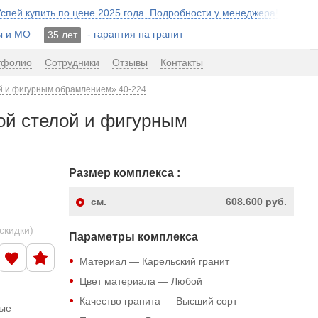
 Успей купить по цене 2025 года. Подробности у менеджера!
ы и МО
-
гарантия на гранит
35 лет
тфолио
Сотрудники
Отзывы
Контакты
ой и фигурным обрамлением» 40-224
ной стелой и фигурным
Размер комплекса :
см.
608.600 руб.
скидки)
Параметры комплекса
Материал — Карельский гранит
Цвет материала — Любой
Качество гранита — Высший сорт
ные