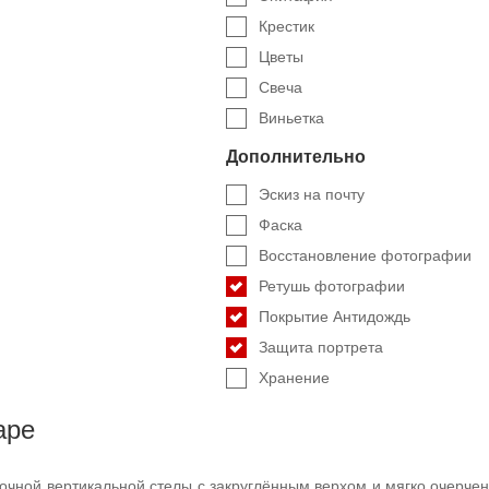
Крестик
Цветы
Свеча
Виньетка
Дополнительно
Эскиз на почту
Фаска
Восстановление фотографии
Ретушь фотографии
Покрытие Антидождь
Защита портрета
Хранение
аре
очной вертикальной стелы с закруглённым верхом и мягко очерче