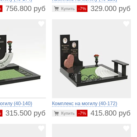
756.800 руб.
329.000 руб.
%
Купить
-7%
огилу (40-140)
Комплекс на могилу (40-172)
315.500 руб.
415.800 руб.
%
Купить
-7%