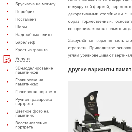
Брусчатка на могилу
полукруглой формой, перед ко
Поребрик
декоративными столбиками с ш
Постамент
образ торжественный, основа
Шары
воспринимается как памятник д
Надгробные плиты
Закруглённая верхняя часть с
Барельеф
строгости. Приподнятое основа
Крест из гранита
углам уравновешивают вертикал
Услуги
3D-моделирование
Другие варианты памят
памятников
Гравировка на
памятниках
Гравировка портрета
Ручная гравировка
портрета
Цветное фото на
памятник
Восстановление
портрета