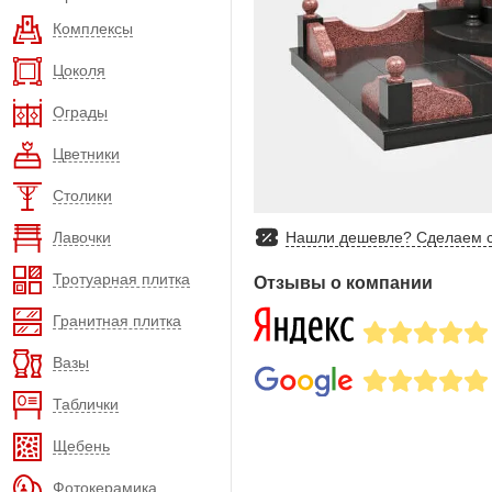
Комплексы
Цоколя
Ограды
Цветники
Столики
Лавочки
Нашли дешевле? Сделаем с
Тротуарная плитка
Отзывы о компании
Гранитная плитка
Вазы
Таблички
Щебень
Фотокерамика