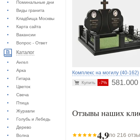
Поминальные дни
Виды гранита
Кладбища Москвы
Карта сайта
Вакансии
Вопрос - Ответ
Каталог
Ангел
Арка
Комплекс на могилу (40-162)
Гитара
581.000
Купить
-7%
Цветок
Свеча
Птица
Отзывы наших кли
Журавли
Голубь и Лебедь
Дерево
4,9
по 216 отз
Волна