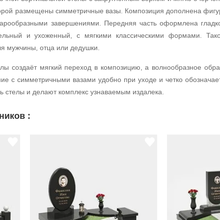
торой размещены симметричные вазы. Композиция дополнена фиг
арообразными завершениями. Передняя часть оформлена гладко
тельный и ухоженный, с мягкими классическими формами. Тако
ля мужчины, отца или дедушки.
телы создаёт мягкий переход в композицию, а волнообразное об
ние с симметричными вазами удобно при уходе и четко обозначае
ь стелы и делают комплекс узнаваемым издалека.
ников :