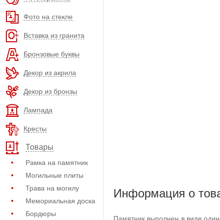
Фото на стекле
Вставка из гранита
Бронзовые буквы
Декор из акрила
Декор из бронзы
Лампада
Кресты
Товары
Рамка на памятник
Могильные плиты
Трава на могилу
Информация о тов
Мемориальная доска
Бордюры
Памятник выполнен в виде один