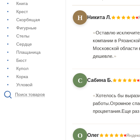
Книга
Крест
Н
Никита Л.
Скорбящая
Фигурные
Оставлю исключител
Стелы
компании в Рязанской
Сердце
Московской области в
Плащаница
дешевле.
Бюст
Купол
Корка
С
Сабина Б.
Угловой
Поиск товаров
Хотелось бы вырази
работы.Огромное спа
процветания.Еще раз
О
Олег
Яндек