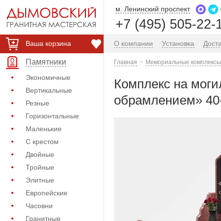
м. Ленинский проспект
+7 (495) 505-22-
Ваша корзина
О компании
Установка
Дост
Памятники
Главная
Мемориальные комплексы 
Экономичные
Комплекс на моги
Вертикальные
обрамлением» 40
Резные
Горизонтальные
Маленькие
С крестом
Двойные
Тройные
Элитные
Европейские
Часовни
Гранитные