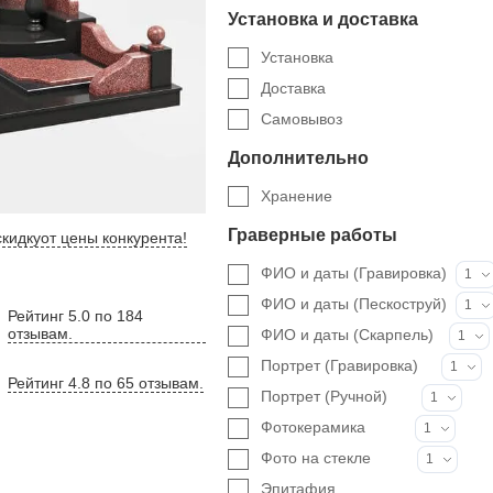
Установка и доставка
Установка
Доставка
Самовывоз
Дополнительно
Хранение
Граверные работы
кидку
от цены конкурента
!
ФИО и даты (Гравировка)
1
ФИО и даты (Пескоструй)
1
Рейтинг 5.0 по 184
отзывам.
ФИО и даты (Скарпель)
1
Портрет (Гравировка)
1
Рейтинг 4.8 по 65 отзывам.
Портрет (Ручной)
1
Фотокерамика
1
Фото на стекле
1
Эпитафия