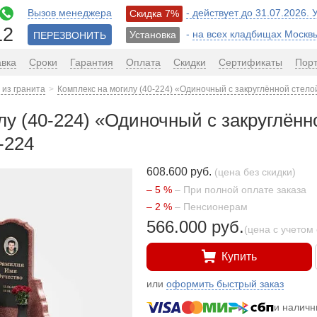
Вызов менеджера
- действует до 31.07.2026.
Скидка 7%
12
-
на всех кладбищах Москв
Установка
ПЕРЕЗВОНИТЬ
авка
Сроки
Гарантия
Оплата
Скидки
Сертификаты
Пор
из гранита
Комплекс на могилу (40-224) «Одиночный с закруглённой стел
лу (40-224) «Одиночный с закруглён
-224
608.600 руб.
(цена без скидки)
– 5 %
– При полной оплате заказа
– 2 %
– Пенсионерам
566.000 руб.
(цена с учетом 
Купить
или
оформить быстрый заказ
и налич