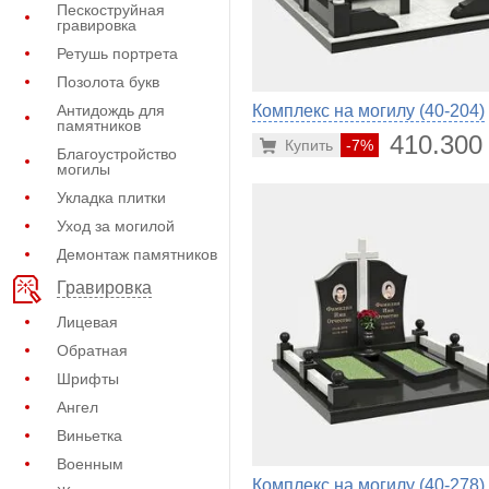
Пескоструйная
гравировка
Ретушь портрета
Позолота букв
Антидождь для
Комплекс на могилу (40-204)
памятников
410.300
Купить
-7%
Благоустройство
могилы
Укладка плитки
Уход за могилой
Демонтаж памятников
Гравировка
Лицевая
Обратная
Шрифты
Ангел
Виньетка
Военным
Комплекс на могилу (40-278)