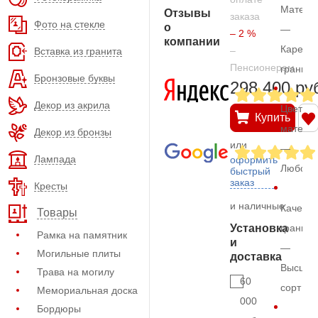
Матери
Отзывы
заказа
Фото на стекле
о
—
– 2 %
компании
Карельс
–
Вставка из гранита
Пенсионерам
гранит
Бронзовые буквы
298.400 ру
Декор из акрила
Цвет
Купить
матери
Декор из бронзы
или
—
Лампада
оформить
Любой
быстрый
заказ
Кресты
и наличные
Качеств
Товары
Установка
гранита
Рамка на памятник
и
—
Могильные плиты
доставка
Высший
Трава на могилу
60
сорт
Мемориальная доска
000
Бордюры