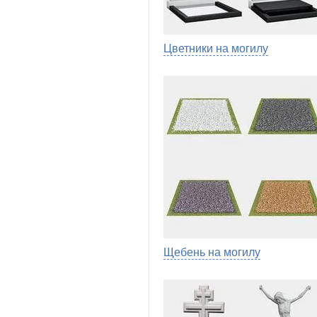
Цветники на могилу
Щебень на могилу