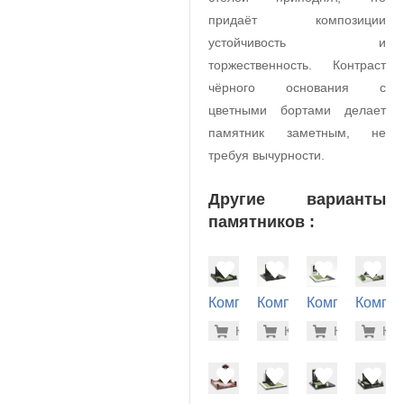
придаёт композиции
устойчивость и
торжественность. Контраст
чёрного основания с
цветными бортами делает
памятник заметным, не
требуя вычурности.
Другие варианты
памятников :
Комплекс
Комплекс
Комплекс
Компле
на
на
на
на
320.400
281
Купить
Купить
-7%
Купить
-7%
Куп
-7
могилу
могилу
могилу
могилу
(40-222)
(40-138)
(40-194)
(40-152