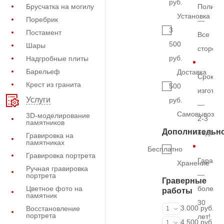
руб.
Брусчатка на могилу
Полиро
Установка
Поребрик
—
3
Постамент
Все
500
Шары
сторон
руб.
Надгробные плиты
Барельеф
Доставка
Срок
Крест из гранита
500
изготов
Услуги
руб.
—
Самовывоз
3D-моделирование
2-3
памятников
Дополнительн
недель
Гравировка на
памятниках
Бесплатно
Гравировка портрета
Гарант
Хранение
Ручная гравировка
—
портрета
Граверные
Цветное фото на
более
работы
памятник
30
ФИО и даты (
3.000 руб.
Восстановление
1
портрета
лет!
ФИО и даты (
4.500 руб.
1