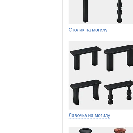
Столик на могилу
Лавочка на могилу