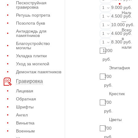
Пескоструйная
гравировка
ФИО и даты (
9.000 руб.
1
Наличи
Ретушь портрета
Портрет (Грав
4.500 руб.
1
—
Позолота букв
Портрет (Ручн
10.000 руб.
1
Всегда
Антидождь для
Фотокерамик
4.600 руб.
1
памятников
в
Фото на стекл
8.300 руб.
1
Благоустройство
наличи
могилы
1200
Укладка плитки
руб.
Уход за могилой
Эпитафия
Демонтаж памятников
700
Гравировка
руб.
Лицевая
Крестик
Обратная
700
Шрифты
руб.
Ангел
Цветы
Виньетка
700
Военным
руб.