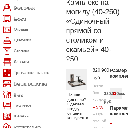
Комплекс на
Комплексы
могилу (40-250)
Цоколя
«Одиночный
прямой со
Ограды
столиком и
Цветники
скамьёй» 40-
Столики
250
Лавочки
320.900
Размер
Тротуарная плитка
компле
руб.
:
Гранитная плитка
(цена
без
320.900
см.
Вазы
Нашли
дешевле?
скидки)
руб.
Сделаем
Таблички
– 5 %
Параме
скидку
от цены
компле
– При
Щебень
конкурента
полной
!
Фотокерамика
оплате