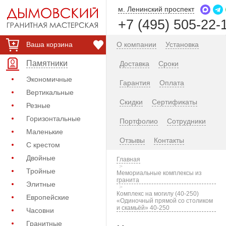
м. Ленинский проспект
+7 (495) 505-22-
Ваша корзина
О компании
Установка
Памятники
Доставка
Сроки
Экономичные
Гарантия
Оплата
Вертикальные
Скидки
Сертификаты
Резные
Горизонтальные
Портфолио
Сотрудники
Маленькие
Отзывы
Контакты
С крестом
Двойные
Главная
Тройные
Мемориальные комплексы из
гранита
Элитные
Комплекс на могилу (40-250)
Европейские
«Одиночный прямой со столиком
и скамьёй» 40-250
Часовни
Гранитные