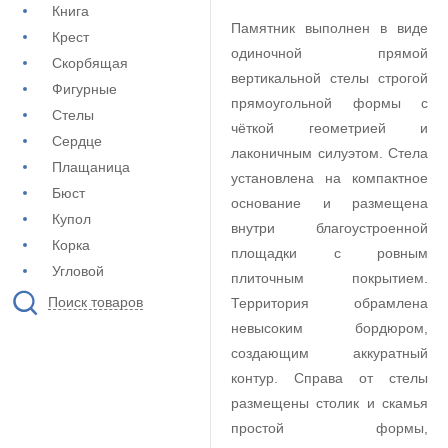
Книга
Памятник выполнен в виде
Крест
одиночной прямой
Скорбящая
вертикальной стелы строгой
Фигурные
прямоугольной формы с
Стелы
чёткой геометрией и
Сердце
лаконичным силуэтом. Стела
Плащаница
установлена на компактное
Бюст
основание и размещена
Купол
внутри благоустроенной
Корка
площадки с ровным
Угловой
плиточным покрытием.
Поиск товаров
Территория обрамлена
невысоким бордюром,
создающим аккуратный
контур. Справа от стелы
размещены столик и скамья
простой формы,