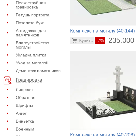
Пескоструйная
гравировка
Ретушь портрета
Позолота букв
Антидождь для
Комплекс на могилу (40-144)
памятников
235.000
Купить
-7%
Благоустройство
могилы
Укладка плитки
Уход за могилой
Демонтаж памятников
Гравировка
Лицевая
Обратная
Шрифты
Ангел
Виньетка
Военным
Комплекс на могилу (40-208)