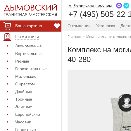
м. Ленинский проспект
+7 (495) 505-22-
Ваша корзина
О компании
Установка
Дост
Памятники
Главная
Мемориальные комплексы 
Экономичные
Комплекс на моги
Вертикальные
40-280
Резные
Горизонтальные
Маленькие
С крестом
Двойные
Тройные
Элитные
Европейские
Часовни
Гранитные