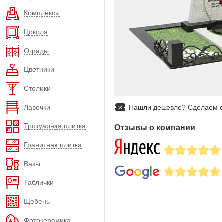
Комплексы
Цоколя
Ограды
Цветники
Столики
Лавочки
Нашли дешевле? Сделаем с
Тротуарная плитка
Отзывы о компании
Гранитная плитка
Вазы
Таблички
Щебень
Фотокерамика