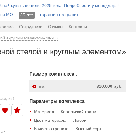
 Успей купить по цене 2025 года. Подробности у менеджера!
ы и МО
-
гарантия на гранит
35 лет
тфолио
Сотрудники
Отзывы
Контакты
лой и круглым элементом» 40-280
зной стелой и круглым элементом»
Размер комплекса :
см.
310.000 руб.
скидки)
Параметры комплекса
Материал — Карельский гранит
Цвет материала — Любой
Качество гранита — Высший сорт
ные