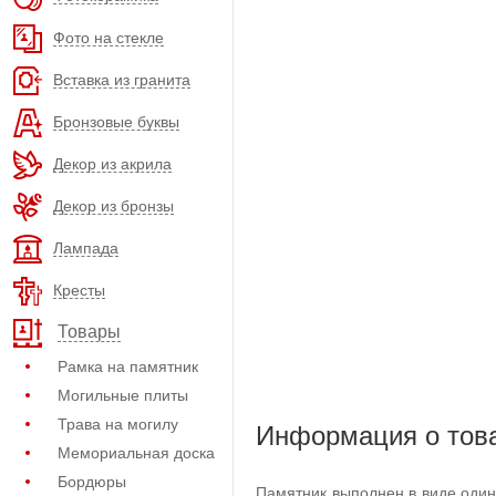
Фото на стекле
Вставка из гранита
Бронзовые буквы
Декор из акрила
Декор из бронзы
Лампада
Кресты
Товары
Рамка на памятник
Могильные плиты
Трава на могилу
Информация о тов
Мемориальная доска
Бордюры
Памятник выполнен в виде один