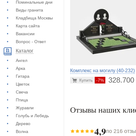
Поминальные дни
Виды гранита
Кладбища Москвы
Карта сайта
Вакансии
Вопрос - Ответ
Каталог
Ангел
Арка
Комплекс на могилу (40-232)
Гитара
328.700
Купить
-7%
Цветок
Свеча
Птица
Отзывы наших кли
Журавли
Голубь и Лебедь
Дерево
4,9
по 216 отз
Волна