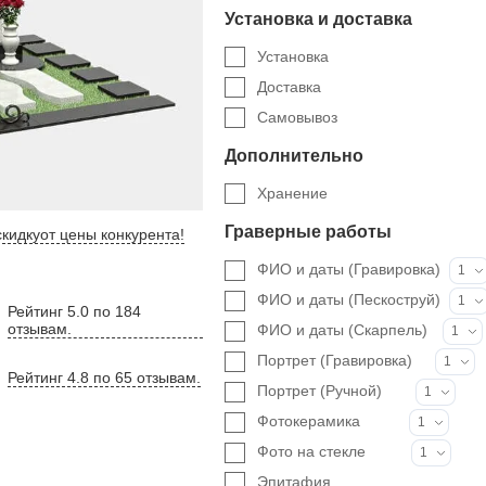
Установка и доставка
Установка
Доставка
Самовывоз
Дополнительно
Хранение
Граверные работы
кидку
от цены конкурента
!
ФИО и даты (Гравировка)
1
ФИО и даты (Пескоструй)
1
Рейтинг 5.0 по 184
отзывам.
ФИО и даты (Скарпель)
1
Портрет (Гравировка)
1
Рейтинг 4.8 по 65 отзывам.
Портрет (Ручной)
1
Фотокерамика
1
Фото на стекле
1
Эпитафия