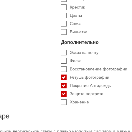
Крестик
Цветы
Свеча
Виньетка
Дополнительно
Эскиз на почту
Фаска
Восстановление фотографии
Ретушь фотографии
Покрытие Антидождь
Защита портрета
Хранение
аре
очной вертикальной стелы с плавно изогнутым силуэтом и мягким