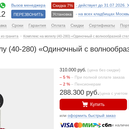
Вызов менеджера
- действует до 31.07.2026.
Скидка 7%
12
-
на всех кладбищах Москв
Установка
ПЕРЕЗВОНИТЬ
авка
Сроки
Гарантия
Оплата
Скидки
Сертификаты
Пор
из гранита
Комплекс на могилу (40-280) «Одиночный с волнообразной сте
лу (40-280) «Одиночный с волнообра
310.000 руб.
(цена без скидки)
– 5 %
– При полной оплате заказа
– 2 %
– Пенсионерам
288.300 руб.
(цена с учетом 
Купить
или
оформить быстрый заказ
и налич