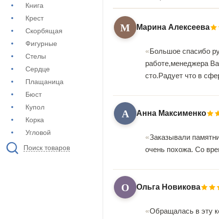
Книга
Крест
М
Марина Алексеева
Скорбящая
Фигурные
Большое спасибо ру
Стелы
работе,менеджера Ва
Сердце
сто.Радует что в сф
Плащаница
Бюст
Купол
А
Анна Максименко
Корка
Угловой
Заказывали памятни
Поиск товаров
очень похожа. Со вр
О
Ольга Новикова
Обращалась в эту к