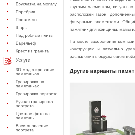
Брусчатка на могилу
круглым элементом, визуальн
Поребрик
расположен газон, дополненн
Постамент
фигурными элементами. Общий 
Шары
памятник для женщины, мамы и
Надгробные плиты
На месте захоронения компози
Барельеф
конструкцию и визуально ура
Крест из гранита
распыления в окружающем пейз
Услуги
3D-моделирование
Другие варианты памят
памятников
Гравировка на
памятниках
Гравировка портрета
Ручная гравировка
портрета
Цветное фото на
памятник
Восстановление
портрета