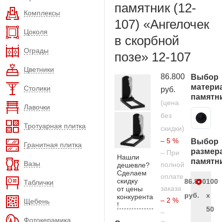
памятник (12-
Комплексы
107) «Ангелочек
Цоколя
в скорбной
Ограды
позе» 12-107
Цветники
86.800
Выбор
матери
Столики
руб.
памятн
(цена
Лавочки
без
Карельский гранит
Тротуарная плитка
скидки)
– 5 %
Выбор
Гранитная плитка
размер
– При
Нашли
памятн
Вазы
полной
дешевле?
Сделаем
оплате
скидку
86.800
100
Таблички
заказа
от цены
руб.
x
конкурента
– 2 %
Щебень
!
50
–
Фотокерамика