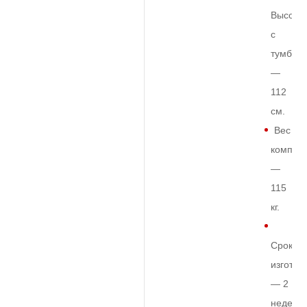
Высота
с
тумбой
—
112
см.
Вес
комплек
—
115
кг.
Срок
изготов
— 2
недели