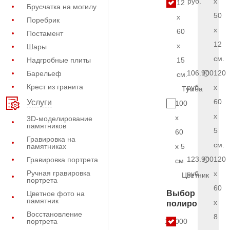
руб.
x
12
Брусчатка на могилу
50
x
Поребрик
x
60
Постамент
12
x
Шары
см.
Надгробные плиты
15
106.900
120
Барельеф
см.
Крест из гранита
руб.
x
Тумба
60
Услуги
100
x
x
3D-моделирование
памятников
5
60
Гравировка на
см.
памятниках
x 5
123.900
120
Гравировка портрета
см.
Ручная гравировка
руб.
x
Цветник
портрета
60
Выбор
Цветное фото на
памятник
x
полировки
Восстановление
8
портрета
13.000