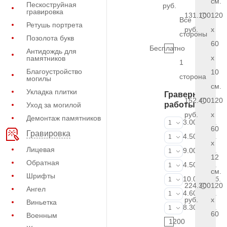
см.
Пескоструйная
руб.
гравировка
131.100
120
Все
Ретушь портрета
руб.
x
стороны
Позолота букв
60
Бесплатно
Антидождь для
x
памятников
1
Благоустройство
10
сторона
могилы
см.
Укладка плитки
Граверные
152.400
120
работы
Уход за могилой
руб.
x
Демонтаж памятников
ФИО и даты (
3.000 руб.
1
60
Гравировка
ФИО и даты (
4.500 руб.
1
x
Лицевая
ФИО и даты (
9.000 руб.
1
12
Обратная
Портрет (Грав
4.500 руб.
1
см.
Шрифты
Портрет (Ручн
10.000 руб.
1
224.300
120
Ангел
Фотокерамик
4.600 руб.
1
руб.
x
Виньетка
Фото на стекл
8.300 руб.
1
60
Военным
1200