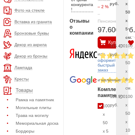
руб.
x
конкурента
– 2 %
!
Фото на стекле
50
–
x
Отзывы
Пенсионерам
Вставка из гранита
о
97.600 руб
5
компании
Бронзовые буквы
см.
Купить
Декор из акрила
115.400
100
или
руб.
x
Декор из бронзы
оформить
50
быстрый
Лампада
заказ
x
Кресты
8
и наличные
см.
Комплект
Товары
памятника
118.900
100
Рамка на памятник
руб.
x
100
Могильные плиты
50
x
Трава на могилу
x
50
Мемориальная доска
10
Бордюры
x 5