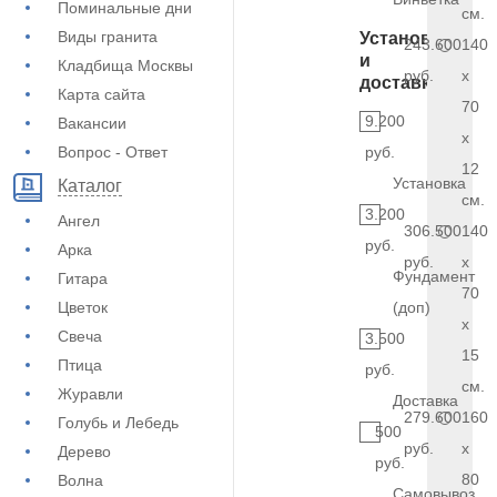
Поминальные дни
см.
Виды гранита
Установка
243.600
140
и
Кладбища Москвы
руб.
x
доставка
Карта сайта
70
9.200
Вакансии
x
Вопрос - Ответ
руб.
12
Установка
Каталог
см.
3.200
Ангел
306.500
140
руб.
Арка
руб.
x
Фундамент
Гитара
70
Цветок
(доп)
x
Свеча
3.500
15
Птица
руб.
см.
Журавли
Доставка
279.600
160
Голубь и Лебедь
500
руб.
x
Дерево
руб.
80
Волна
Самовывоз