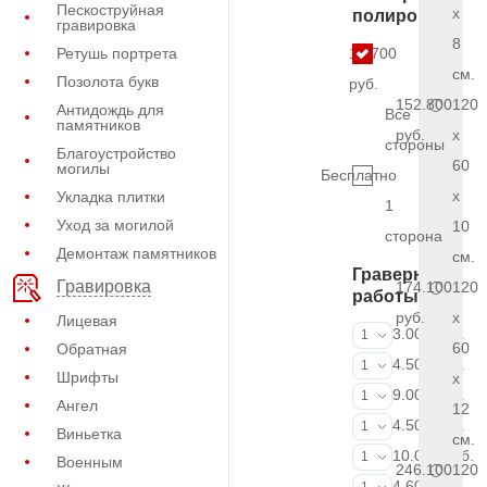
Пескоструйная
x
полировки
гравировка
8
Ретушь портрета
15.700
см.
Позолота букв
руб.
152.800
120
Антидождь для
Все
памятников
руб.
x
стороны
Благоустройство
60
могилы
Бесплатно
x
Укладка плитки
1
Уход за могилой
10
сторона
Демонтаж памятников
см.
Граверные
Гравировка
174.100
120
работы
руб.
x
Лицевая
ФИО и даты (
3.000 руб.
1
60
Обратная
ФИО и даты (
4.500 руб.
1
Шрифты
x
ФИО и даты (
9.000 руб.
1
Ангел
12
Портрет (Грав
4.500 руб.
1
Виньетка
см.
Портрет (Ручн
10.000 руб.
1
Военным
246.100
120
Фотокерамик
4.600 руб.