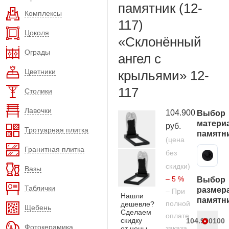
памятник (12-
Комплексы
117)
Цоколя
«Склонённый
Ограды
ангел с
Цветники
крыльями» 12-
117
Столики
Лавочки
104.900
Выбор
матери
руб.
Тротуарная плитка
памятн
(цена
Гранитная плитка
без
Карельский гранит
скидки)
Вазы
– 5 %
Выбор
Таблички
размер
– При
Нашли
памятн
полной
дешевле?
Щебень
Сделаем
оплате
скидку
104.900
100
Фотокерамика
заказа
от цены