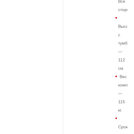
Все
сторон
Высота
с
тумбой
—
112
см.
Вес
комплек
—
115
кг.
Срок