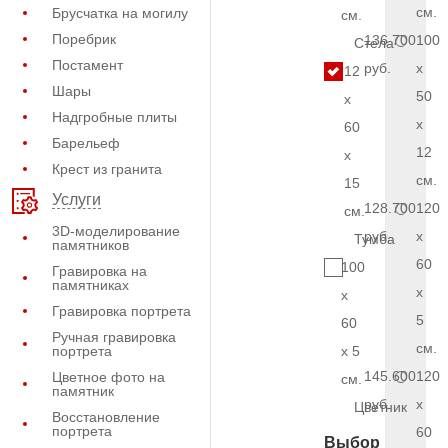
см.
Брусчатка на могилу
см.
Поребрик
136.700
100
Стела
Постамент
руб.
x
12
Шары
50
x
Надгробные плиты
x
60
Барельеф
12
x
Крест из гранита
см.
15
Услуги
128.700
120
см.
3D-моделирование
руб.
x
Тумба
памятников
60
100
Гравировка на
памятниках
x
x
Гравировка портрета
5
60
Ручная гравировка
см.
портрета
x 5
145.600
120
Цветное фото на
см.
памятник
руб.
x
Цветник
Восстановление
портрета
60
Выбор