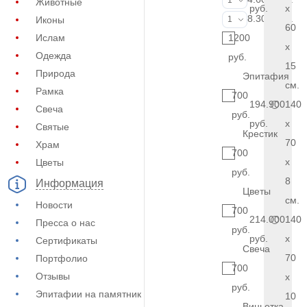
1
Животные
руб.
x
Фото на стекл
8.300 руб.
Иконы
1
60
Ислам
1200
x
Одежда
руб.
15
Природа
Эпитафия
см.
Рамка
700
194.900
140
Свеча
руб.
руб.
x
Святые
Крестик
70
Храм
700
x
Цветы
руб.
8
Информация
Цветы
см.
Новости
700
214.000
140
Пресса о нас
руб.
руб.
x
Сертификаты
Свеча
70
Портфолио
700
Отзывы
x
руб.
Эпитафии на памятник
10
Виньетка