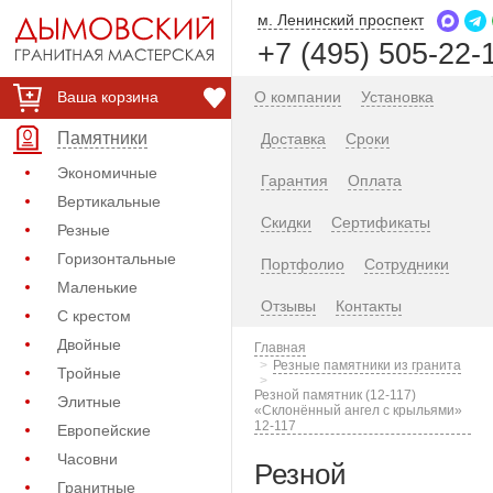
м. Ленинский проспект
+7 (495) 505-22-
Ваша корзина
О компании
Установка
Памятники
Доставка
Сроки
Экономичные
Гарантия
Оплата
Вертикальные
Скидки
Сертификаты
Резные
Горизонтальные
Портфолио
Сотрудники
Маленькие
Отзывы
Контакты
С крестом
Двойные
Главная
Резные памятники из гранита
Тройные
Резной памятник (12-117)
Элитные
«Склонённый ангел с крыльями»
12-117
Европейские
Часовни
Резной
Гранитные