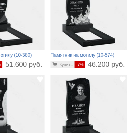
огилу (10-380)
Памятник на могилу (10-574)
51.600 руб.
46.200 руб.
%
Купить
-7%