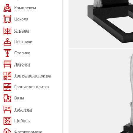
Комплексы
Цоколя
Ограды
Цветники
Столики
Лавочки
Тротуарная плитка
Гранитная плитка
Вазы
Таблички
Щебень
Фотокерамика