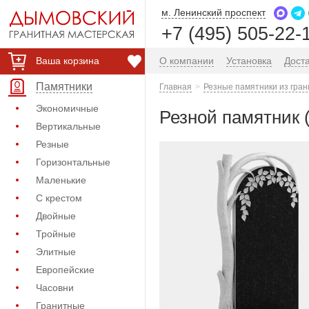
м. Ленинский проспект
+7 (495) 505-22-
Ваша корзина
О компании
Установка
Дост
Памятники
Главная
Резные памятники из гран
Экономичные
Резной памятник 
Вертикальные
Резные
Горизонтальные
Маленькие
С крестом
Двойные
Тройные
Элитные
Европейские
Часовни
Гранитные