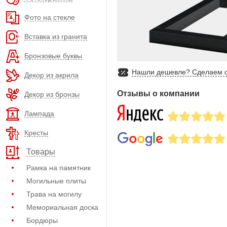
Фото на стекле
Вставка из гранита
Бронзовые буквы
Нашли дешевле? Сделаем с
Декор из акрила
Отзывы о компании
Декор из бронзы
Лампада
Кресты
Товары
Рамка на памятник
Могильные плиты
Трава на могилу
Мемориальная доска
Бордюры