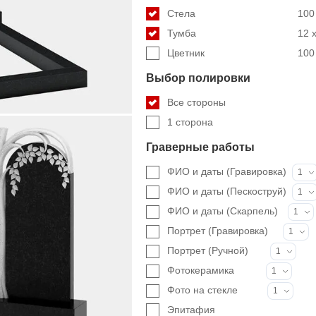
Стела
100 
Тумба
12 x
Цветник
100 
Выбор полировки
Все стороны
1 сторона
Граверные работы
ФИО и даты (Гравировка)
1
ФИО и даты (Пескоструй)
1
ФИО и даты (Скарпель)
1
Портрет (Гравировка)
1
Портрет (Ручной)
1
Фотокерамика
1
Фото на стекле
1
Эпитафия