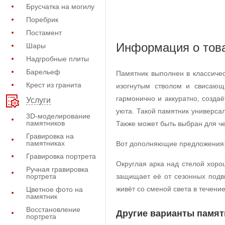
Брусчатка на могилу
Поребрик
Постамент
Информация о тов
Шары
Надгробные плиты
Барельеф
Памятник выполнен в классичес
Крест из гранита
изогнутым стволом и свисающ
гармонично и аккуратно, созда
Услуги
уюта. Такой памятник универс
3D-моделирование
памятников
Также может быть выбран для ч
Гравировка на
памятниках
Вот дополняющие предложения
Гравировка портрета
Округлая арка над стелой хор
Ручная гравировка
портрета
защищает её от сезонных подв
живёт со сменой света в течение
Цветное фото на
памятник
Восстановление
Другие варианты памят
портрета