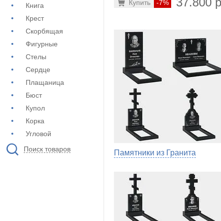
37.800 р
Купить
-7%
Книга
Крест
Скорбящая
Фигурные
Стелы
Сердце
Плащаница
Бюст
Купол
Корка
Угловой
Поиск товаров
Памятники из Гранита