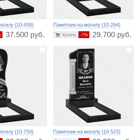
огилу (10-458)
Памятник на могилу (10-264)
37.500 руб.
29.700 руб.
%
Купить
-7%
огилу (10-750)
Памятник на могилу (10-523)