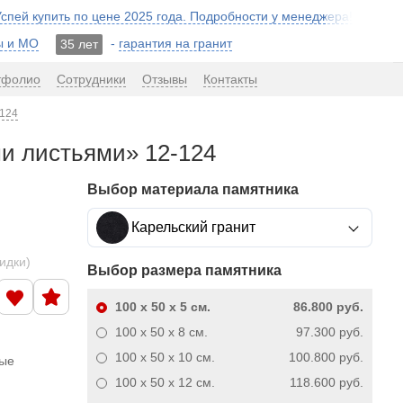
 Успей купить по цене 2025 года. Подробности у менеджера!
ы и МО
-
гарантия на гранит
35 лет
тфолио
Сотрудники
Отзывы
Контакты
-124
ми листьями» 12-124
Выбор материала памятника
Карельский гранит
кидки)
Выбор размера памятника
100 x 50 x 5
см.
86.800 руб.
100 x 50 x 8
см.
97.300 руб.
100 x 50 x 10
см.
100.800 руб.
ные
100 x 50 x 12
см.
118.600 руб.