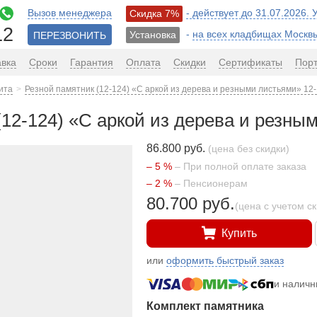
Вызов менеджера
- действует до 31.07.2026.
Скидка 7%
12
-
на всех кладбищах Москв
Установка
ПЕРЕЗВОНИТЬ
авка
Сроки
Гарантия
Оплата
Скидки
Сертификаты
Пор
ита
Резной памятник (12-124) «С аркой из дерева и резными листьями» 12
(12-124) «С аркой из дерева и резны
86.800 руб.
(цена без скидки)
– 5 %
– При полной оплате заказа
– 2 %
– Пенсионерам
80.700 руб.
(цена с учетом с
Купить
или
оформить быстрый заказ
и налич
Комплект памятника