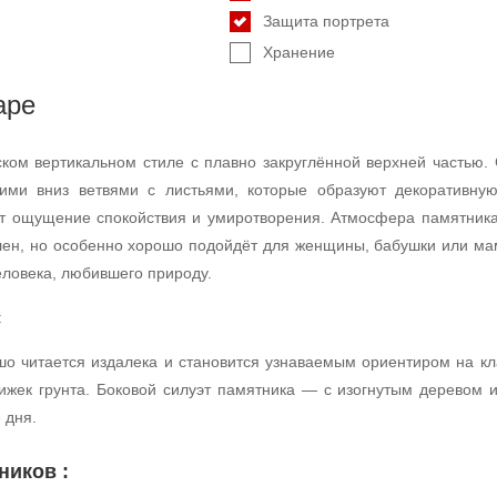
Защита портрета
Хранение
аре
ком вертикальном стиле с плавно закруглённой верхней частью.
ими вниз ветвями с листьями, которые образуют декоративную
ёт ощущение спокойствия и умиротворения. Атмосфера памятника 
ален, но особенно хорошо подойдёт для женщины, бабушки или м
еловека, любившего природу.
:
ошо читается издалека и становится узнаваемым ориентиром на 
ижек грунта. Боковой силуэт памятника — с изогнутым деревом 
 дня.
ников :