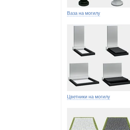
Ваза на могилу
Цветники на могилу