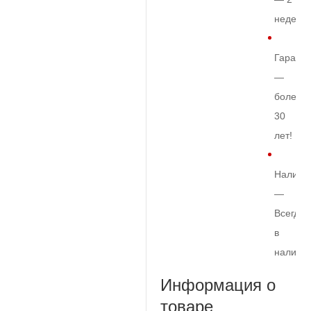
недели
Гарант
—
более
30
лет!
Наличи
—
Всегда
в
наличи
Информация о
товаре