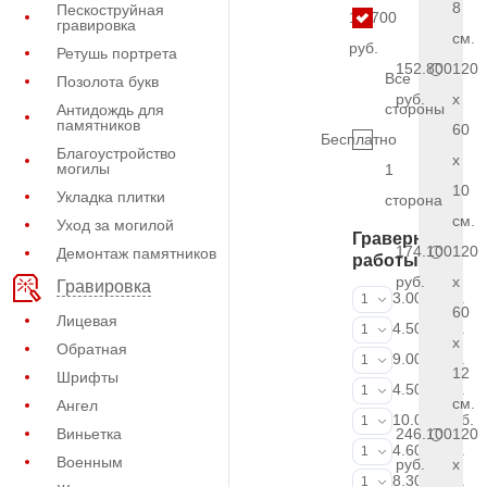
8
Пескоструйная
15.700
гравировка
см.
руб.
Ретушь портрета
152.800
120
Все
Позолота букв
руб.
x
стороны
Антидождь для
памятников
60
Бесплатно
Благоустройство
x
могилы
1
10
Укладка плитки
сторона
см.
Уход за могилой
Граверные
174.100
120
Демонтаж памятников
работы
руб.
x
Гравировка
ФИО и даты (
3.000 руб.
1
60
Лицевая
ФИО и даты (
4.500 руб.
1
x
Обратная
ФИО и даты (
9.000 руб.
1
12
Шрифты
Портрет (Грав
4.500 руб.
1
см.
Ангел
Портрет (Ручн
10.000 руб.
1
Виньетка
246.100
120
Фотокерамик
4.600 руб.
1
Военным
руб.
x
Фото на стекл
8.300 руб.
1