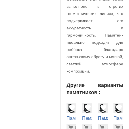
выполнено в строгих
геометрических линиях, что
подчеркивает его
аккуратность и
гармоничность. Памятник
идеально подходит для
ребёнка благодаря
ангельскому образу и мягкой,
светлой атмосфере
композиции.
Другие варианты
памятников :
Памятник
Памятник
Памятник
Памят
на
на
на
на
39.100 р
28.
Купить
Купить
-7%
Купить
-7%
Куп
-7