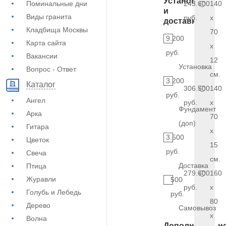
Установка
Поминальные дни
243.600
140
и
Виды гранита
руб.
x
доставка
Кладбища Москвы
70
9.200
Карта сайта
x
руб.
Вакансии
12
Установка
Вопрос - Ответ
см.
3.200
Каталог
306.500
140
руб.
Ангел
руб.
x
Фундамент
Арка
70
(доп)
Гитара
x
3.500
Цветок
15
руб.
Свеча
см.
Доставка
Птица
279.600
160
Журавли
500
руб.
x
Голубь и Лебедь
руб.
80
Дерево
Самовывоз
x
Волна
Дополнительн