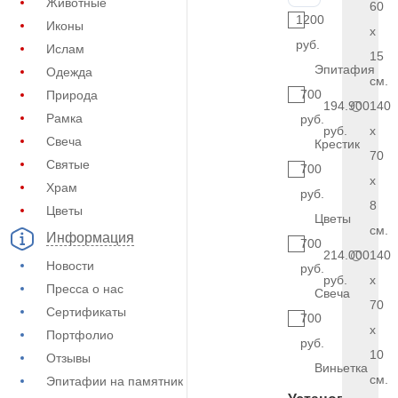
Животные
60
1200
Иконы
x
руб.
Ислам
15
Эпитафия
Одежда
см.
700
Природа
194.900
140
Рамка
руб.
руб.
x
Свеча
Крестик
70
Святые
700
x
Храм
руб.
8
Цветы
Цветы
см.
Информация
700
214.000
140
Новости
руб.
руб.
x
Пресса о нас
Свеча
70
Сертификаты
700
x
Портфолио
руб.
10
Отзывы
Виньетка
см.
Эпитафии на памятник