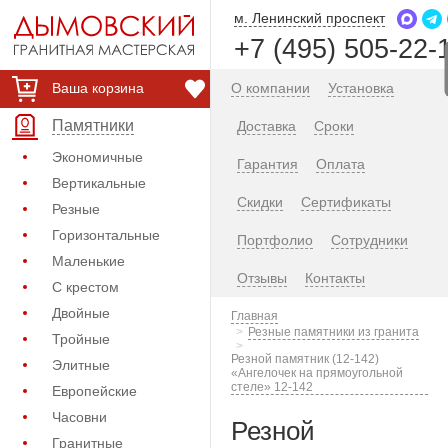
м. Ленинский проспект
+7 (495) 505-22-
Ваша корзина
О компании
Установка
Памятники
Доставка
Сроки
Экономичные
Гарантия
Оплата
Вертикальные
Скидки
Сертификаты
Резные
Горизонтальные
Портфолио
Сотрудники
Маленькие
Отзывы
Контакты
С крестом
Двойные
Главная
Резные памятники из гранита
Тройные
Резной памятник (12-142)
Элитные
«Ангелочек на прямоугольной
стеле» 12-142
Европейские
Часовни
Резной
Гранитные