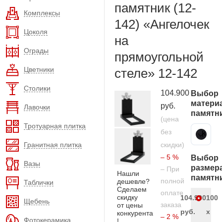
памятник (12-
Комплексы
142) «Ангелочек
Цоколя
на
Ограды
прямоугольной
Цветники
стеле» 12-142
Столики
104.900
Выбор
матери
руб.
Лавочки
памятн
(цена
Тротуарная плитка
без
Карельский гранит
Гранитная плитка
скидки)
– 5 %
Выбор
Вазы
размер
– При
Нашли
памятн
полной
дешевле?
Таблички
Сделаем
оплате
скидку
104.900
100
Щебень
заказа
от цены
руб.
x
конкурента
– 2 %
Фотокерамика
!