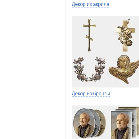
Декор из акрила
Декор из бронзы