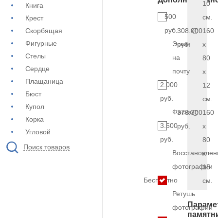
10
Книга
500
см.
Крест
руб.
Скорбящая
308.000
160
Фигурные
Эскиз
руб.
x
Стелы
на
80
Сердце
почту
x
Плащаница
2.000
12
Бюст
руб.
см.
Купол
Фаска
373.300
160
Корка
3.500
руб.
x
Угловой
руб.
80
Поиск товаров
Восстановлен
x
фотографии
15
Бесплатно
см.
Ретушь
Параме
фотографии
памятн