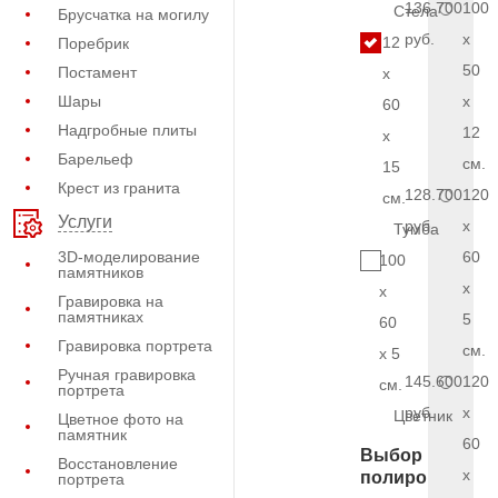
136.700
100
Стела
Брусчатка на могилу
руб.
x
12
Поребрик
50
Постамент
x
Шары
x
60
Надгробные плиты
12
x
Барельеф
см.
15
Крест из гранита
128.700
120
см.
Услуги
руб.
x
Тумба
3D-моделирование
60
100
памятников
x
x
Гравировка на
памятниках
5
60
Гравировка портрета
см.
x 5
Ручная гравировка
145.600
120
см.
портрета
руб.
x
Цветник
Цветное фото на
памятник
60
Выбор
Восстановление
x
полировки
портрета