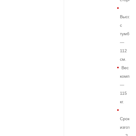
Высота
с
тумбой
—
112
см.
Вес
комплек
—
115
кг.
Срок
изготов
— 2