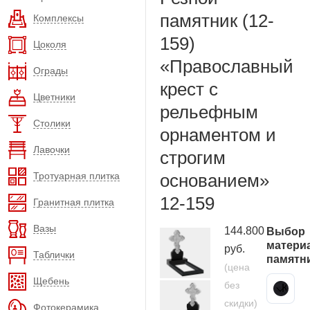
памятник (12-
Комплексы
159)
Цоколя
«Православный
Ограды
крест с
Цветники
рельефным
Столики
орнаментом и
Лавочки
строгим
Тротуарная плитка
основанием»
12-159
Гранитная плитка
Вазы
144.800
Выбор
матери
руб.
Таблички
памятн
(цена
Щебень
без
Карельский гранит
скидки)
Фотокерамика