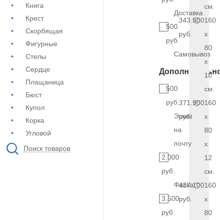
Книга
см.
Доставка
Крест
343.500
160
500
Скорбящая
руб.
x
руб.
Фигурные
80
Самовывоз
Стелы
x
Сердце
Дополнительн
10
Плащаница
500
см.
Бюст
руб.
371.900
160
Купол
Эскиз
руб.
x
Корка
на
80
Угловой
почту
x
Поиск товаров
2.000
12
руб.
см.
Фаска
437.100
160
3.500
руб.
x
руб.
80