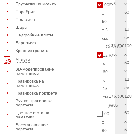
Брусчатка на могилу
руб.
x
100
Поребрик
50
x
Постамент
x
50
Шары
10
x 5
Надгробные плиты
см.
см.
Барельеф
176.600
100
Стела
Крест из гранита
руб.
x
12
Услуги
50
x
3D-моделирование
x
60
памятников
12
x
Гравировка на
памятниках
см.
15
Гравировка портрета
176.500
120
см.
Ручная гравировка
руб.
x
портрета
Тумба
Цветное фото на
60
100
памятник
x
x
Восстановление
портрета
5
60