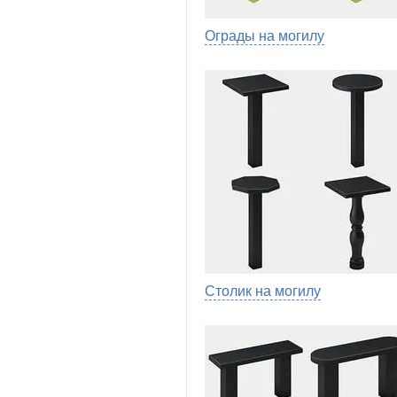
Ограды на могилу
Столик на могилу