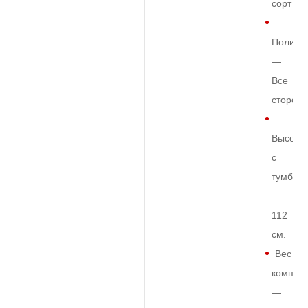
сорт
Полиро
—
Все
сторон
Высота
с
тумбой
—
112
см.
Вес
комплек
—