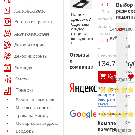
– 5 %
Выбор
Фото на стекле
размер
– При
Нашли
памятн
полной
дешевле?
Вставка из гранита
Сделаем
оплате
скидку
144.800
100
Бронзовые буквы
заказа
от цены
руб.
x
конкурента
– 2 %
!
Декор из акрила
50
–
x
Отзывы
Пенсионерам
Декор из бронзы
о
134.700 ру
5
компании
Лампада
см.
Купить
Кресты
155.300
100
или
руб.
x
Товары
оформить
50
быстрый
Рамка на памятник
заказ
x
Могильные плиты
8
и наличные
Трава на могилу
см.
Мемориальная доска
Комплект
памятника
158.800
100
Бордюры