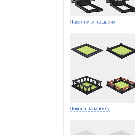
Памятники на двоих
Цоколя на могилу