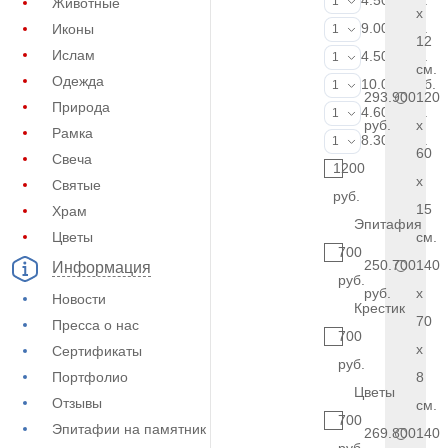
4.500 руб.
1
Животные
x
ФИО и даты (
9.000 руб.
Иконы
1
12
Ислам
Портрет (Грав
4.500 руб.
1
см.
Одежда
Портрет (Ручн
10.000 руб.
1
293.900
120
Природа
Фотокерамик
4.600 руб.
1
руб.
x
Рамка
Фото на стекл
8.300 руб.
1
60
Свеча
1200
x
Святые
руб.
15
Храм
Эпитафия
Цветы
см.
700
250.700
140
Информация
руб.
руб.
x
Новости
Крестик
70
Пресса о нас
700
x
Сертификаты
руб.
Портфолио
8
Цветы
Отзывы
см.
700
Эпитафии на памятник
269.800
140