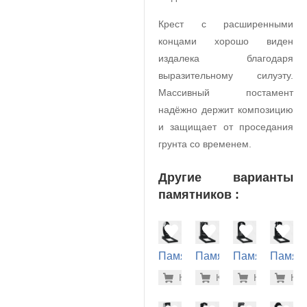
Крест с расширенными
концами хорошо виден
издалека благодаря
выразительному силуэту.
Массивный постамент
надёжно держит композицию
и защищает от проседания
грунта со временем.
Другие варианты
памятников :
Памятник
Памятник
Памятник
Памят
на
на
на
на
39.200 р
63.
Купить
Купить
-7%
Купить
-7%
Куп
-7
могилу
могилу
могилу
могилу
(10-493)
(10-566)
(10-202)
(10-407