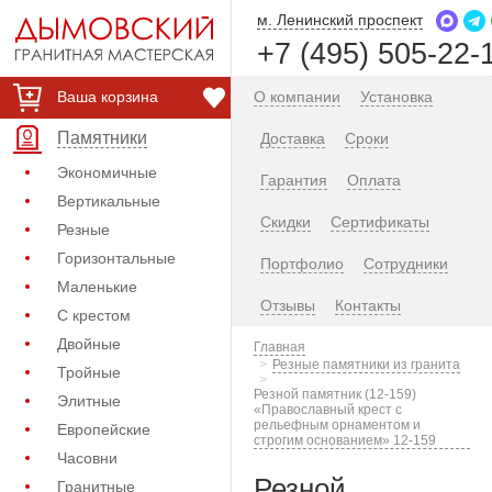
м. Ленинский проспект
+7 (495) 505-22-
Ваша корзина
О компании
Установка
Памятники
Доставка
Сроки
Экономичные
Гарантия
Оплата
Вертикальные
Скидки
Сертификаты
Резные
Горизонтальные
Портфолио
Сотрудники
Маленькие
Отзывы
Контакты
С крестом
Двойные
Главная
Резные памятники из гранита
Тройные
Резной памятник (12-159)
Элитные
«Православный крест с
рельефным орнаментом и
Европейские
строгим основанием» 12-159
Часовни
Резной
Гранитные