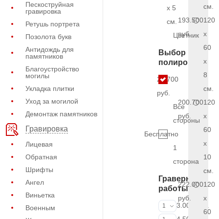
Пескоструйная
см.
x 5
гравировка
193.500
120
см.
Ретушь портрета
руб.
x
Цветник
Позолота букв
60
Антидождь для
Выбор
памятников
x
полировки
Благоустройство
8
могилы
21.700
Укладка плитки
см.
руб.
Уход за могилой
200.700
120
Все
Демонтаж памятников
руб.
x
стороны
Гравировка
60
Бесплатно
x
Лицевая
1
Обратная
10
сторона
Шрифты
см.
Граверные
Ангел
222.000
120
работы
Виньетка
руб.
x
ФИО и даты (
3.000 руб.
1
Военным
60
ФИО и даты (