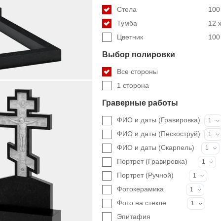
Стела
100 
Тумба
12 x
Цветник
100 
Выбор полировки
Все стороны
1 сторона
Граверные работы
ФИО и даты (Гравировка)
1
ФИО и даты (Пескоструй)
1
ФИО и даты (Скарпель)
1
Портрет (Гравировка)
1
Портрет (Ручной)
1
Фотокерамика
1
Фото на стекле
1
Эпитафия