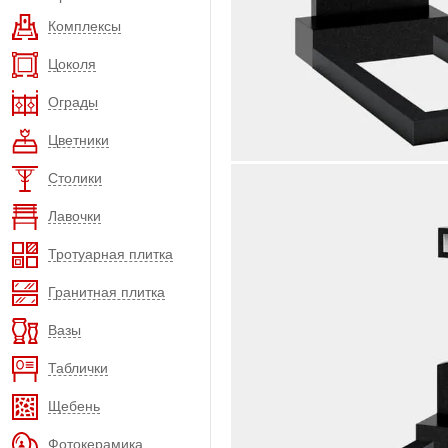
Комплексы
Цоколя
Ограды
Цветники
Столики
Лавочки
Тротуарная плитка
Гранитная плитка
Вазы
Таблички
Щебень
Фотокерамика