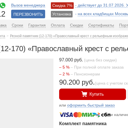
Вызов менеджера
- действует до 31.07.2026.
Скидка 7%
12
-
на всех кладбищах Москв
Установка
ПЕРЕЗВОНИТЬ
авка
Сроки
Гарантия
Оплата
Скидки
Сертификаты
Пор
ита
Резной памятник (12-170) «Православный крест с рельефным изображ
(12-170) «Православный крест с ре
97.000 руб.
(цена без скидки)
– 5 %
– При полной оплате заказа
– 2 %
– Пенсионерам
90.200 руб.
(цена с учетом с
Купить
или
оформить быстрый заказ
и налич
Комплект памятника