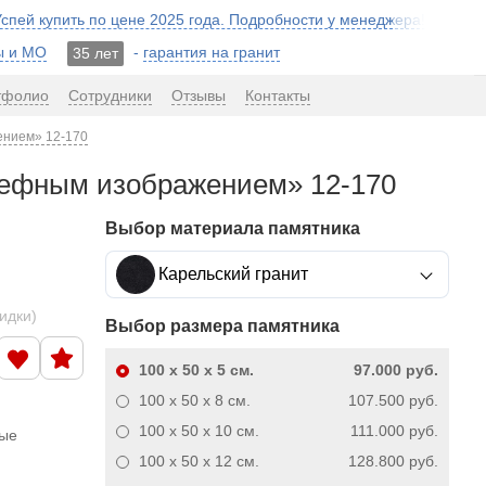
 Успей купить по цене 2025 года. Подробности у менеджера!
ы и МО
-
гарантия на гранит
35 лет
тфолио
Сотрудники
Отзывы
Контакты
ением» 12-170
льефным изображением» 12-170
Выбор материала памятника
Карельский гранит
кидки)
Выбор размера памятника
100 x 50 x 5
см.
97.000 руб.
100 x 50 x 8
см.
107.500 руб.
100 x 50 x 10
см.
111.000 руб.
ные
100 x 50 x 12
см.
128.800 руб.