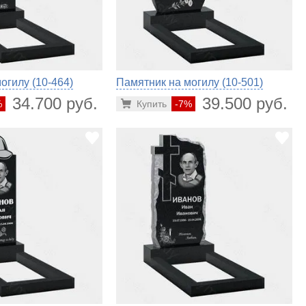
огилу (10-464)
Памятник на могилу (10-501)
34.700 руб.
39.500 руб.
%
Купить
-7%