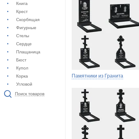
Книга
Крест
Скорбящая
Фигурные
Стелы
Сердце
Плащаница
Бюст
Купол
Памятники из Гранита
Корка
Угловой
Поиск товаров