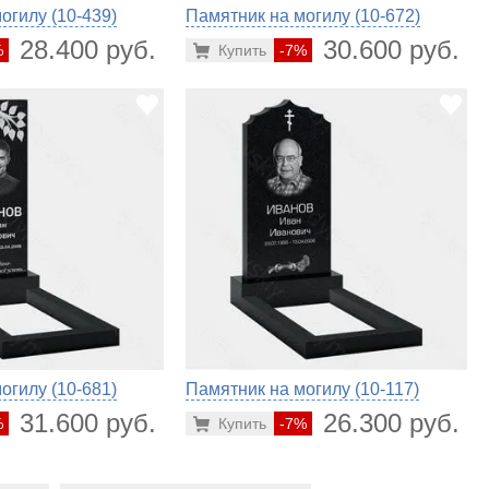
огилу (10-439)
Памятник на могилу (10-672)
28.400 руб.
30.600 руб.
%
Купить
-7%
огилу (10-681)
Памятник на могилу (10-117)
31.600 руб.
26.300 руб.
%
Купить
-7%