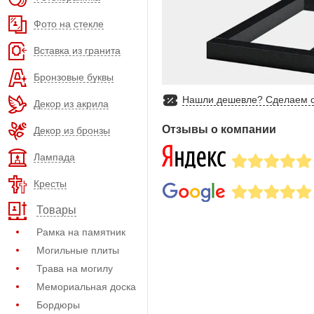
Фото на стекле
Вставка из гранита
Бронзовые буквы
Нашли дешевле? Сделаем с
Декор из акрила
Отзывы о компании
Декор из бронзы
Лампада
Кресты
Товары
Рамка на памятник
Могильные плиты
Трава на могилу
Мемориальная доска
Бордюры