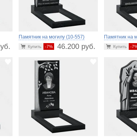
Памятник на могилу (10-557)
Памятник на м
уб.
46.200 руб.
Купить
-7%
Купить
-7