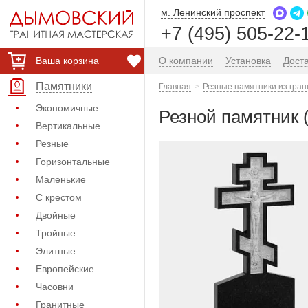
м. Ленинский проспект
+7 (495) 505-22-
Ваша корзина
О компании
Установка
Дост
Памятники
Главная
Резные памятники из гран
Экономичные
Резной памятник 
Вертикальные
Резные
Горизонтальные
Маленькие
С крестом
Двойные
Тройные
Элитные
Европейские
Часовни
Гранитные