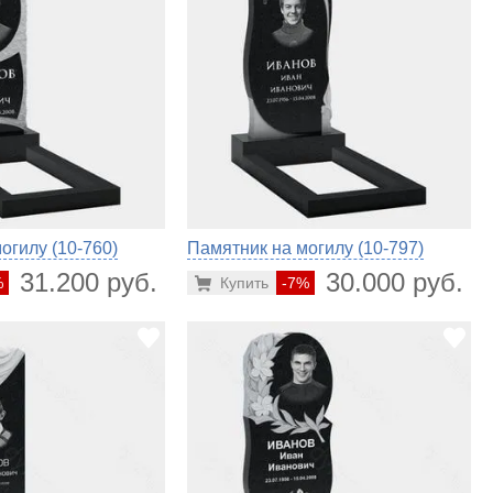
огилу (10-760)
Памятник на могилу (10-797)
31.200 руб.
30.000 руб.
%
Купить
-7%