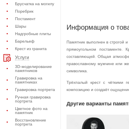
Брусчатка на могилу
Поребрик
Постамент
Информация о тов
Шары
Надгробные плиты
Барельеф
Памятник выполнен в строгой 
Крест из гранита
прямоугольном постаменте. К
составляющей. Общая атмосфе
Услуги
православному мужчине или же
3D-моделирование
памятников
символика.
Гравировка на
памятниках
Трёхпалый крест с чёткими г
Гравировка портрета
композицию и создаёт ощущение
Ручная гравировка
портрета
Другие варианты памят
Цветное фото на
памятник
Восстановление
портрета