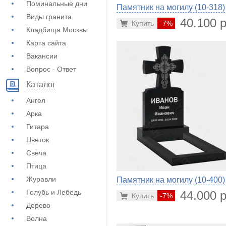
Поминальные дни
Памятник на могилу (10-318)
Виды гранита
40.100 р
Купить
-7%
Кладбища Москвы
Карта сайта
Вакансии
Вопрос - Ответ
Каталог
Ангел
Арка
Гитара
Цветок
Свеча
Птица
Журавли
Памятник на могилу (10-400)
Голубь и Лебедь
44.000 р
Купить
-7%
Дерево
Волна