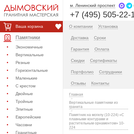
м. Ленинский проспект
+7 (495) 505-22-
Ваша корзина
О компании
Установка
Памятники
Доставка
Сроки
Экономичные
Гарантия
Оплата
Вертикальные
Скидки
Сертификаты
Резные
Горизонтальные
Портфолио
Сотрудники
Маленькие
Отзывы
Контакты
С крестом
Двойные
Главная
Тройные
Вертикальные памятники из
гранита
Элитные
Памятник на могилу (10-224) «С
Европейские
плавными контурами и
растительным орнаментом» 10-
Часовни
224
Гранитные