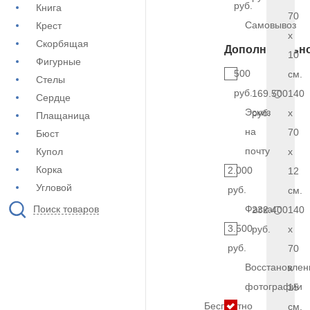
руб.
Книга
70
Самовывоз
Крест
x
Скорбящая
Дополнительн
10
Фигурные
500
см.
Стелы
руб.
169.500
140
Сердце
Эскиз
руб.
x
Плащаница
на
70
Бюст
почту
Купол
x
Корка
2.000
12
Угловой
руб.
см.
Поиск товаров
Фаска
232.400
140
3.500
руб.
x
руб.
70
Восстановлен
x
фотографии
15
Бесплатно
см.