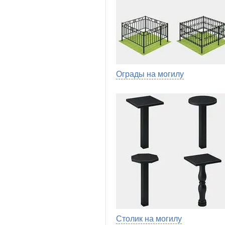
Ограды на могилу
Столик на могилу