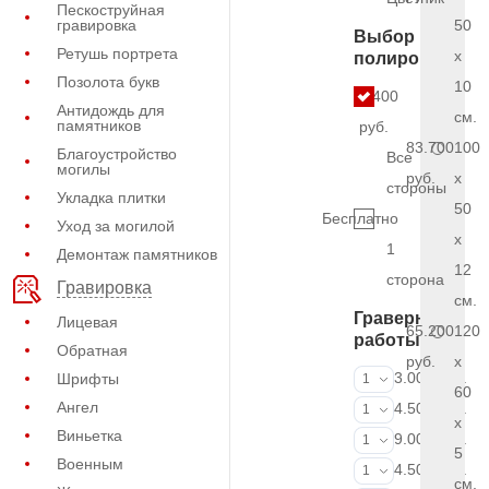
Пескоструйная
гравировка
50
Выбор
Ретушь портрета
x
полировки
Позолота букв
10
5.400
Антидождь для
см.
памятников
руб.
83.700
100
Благоустройство
Все
могилы
руб.
x
стороны
Укладка плитки
50
Бесплатно
Уход за могилой
x
1
Демонтаж памятников
12
сторона
Гравировка
см.
Граверные
Лицевая
65.200
120
работы
Обратная
руб.
x
ФИО и даты (
3.000 руб.
Шрифты
1
60
Ангел
ФИО и даты (
4.500 руб.
1
x
Виньетка
ФИО и даты (
9.000 руб.
1
5
Военным
Портрет (Грав
4.500 руб.
1
см.