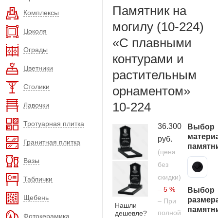
Памятник на
Комплексы
могилу (10-224)
Цоколя
«С плавными
Ограды
контурами и
Цветники
растительным
Столики
орнаментом»
10-224
Лавочки
Тротуарная плитка
36.300
Выбор
матери
руб.
Гранитная плитка
памятн
(цена
Вазы
без
Карельский гранит
скидки)
Таблички
– 5 %
Выбор
Щебень
размер
– При
Нашли
памятн
полной
дешевле?
Фотокерамика