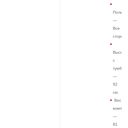
Полиро
—
Все
сторон
Высота
с
тумбой
—
92
см.
Вес
комплек
—
81