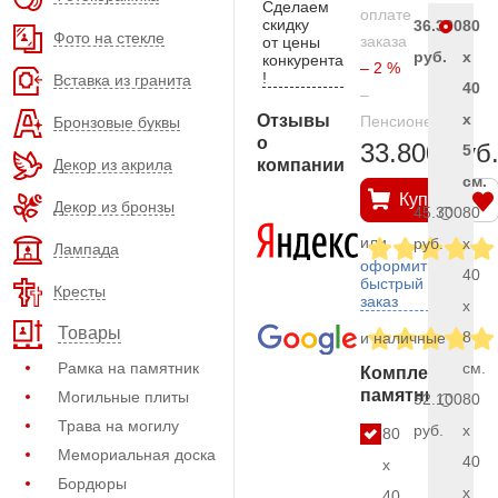
Сделаем
оплате
скидку
36.300
80
Фото на стекле
заказа
от цены
руб.
x
конкурента
– 2 %
!
Вставка из гранита
40
–
x
Отзывы
Пенсионерам
Бронзовые буквы
о
33.800 руб
5
Декор из акрила
компании
см.
Купить
Декор из бронзы
45.300
80
или
руб.
x
Лампада
оформить
40
быстрый
Кресты
заказ
x
Товары
8
и наличные
Рамка на памятник
см.
Комплект
памятника
Могильные плиты
52.100
80
Трава на могилу
руб.
x
80
Мемориальная доска
40
x
Бордюры
x
40