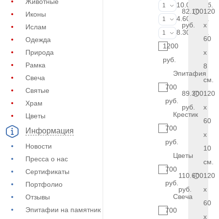
Животные
Портрет (Ручн
10.000 руб.
1
82.100
120
Иконы
Фотокерамик
4.600 руб.
1
руб.
x
Ислам
Фото на стекл
8.300 руб.
1
60
Одежда
1200
Природа
x
руб.
Рамка
8
Эпитафия
Свеча
см.
700
Святые
89.300
120
руб.
Храм
руб.
x
Крестик
Цветы
60
700
Информация
x
руб.
Новости
10
Цветы
Пресса о нас
см.
700
Сертификаты
110.600
120
руб.
Портфолио
руб.
x
Свеча
Отзывы
60
Эпитафии на памятник
700
x