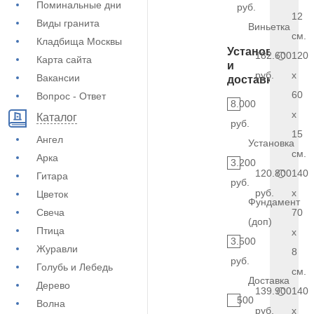
Поминальные дни
руб.
12
Виды гранита
Виньетка
см.
Кладбища Москвы
Установка
182.600
120
Карта сайта
и
руб.
x
Вакансии
доставка
60
Вопрос - Ответ
8.000
x
Каталог
руб.
15
Ангел
Установка
см.
Арка
3.200
120.800
140
Гитара
руб.
руб.
x
Цветок
Фундамент
Свеча
70
(доп)
Птица
x
3.500
Журавли
8
руб.
Голубь и Лебедь
см.
Доставка
Дерево
139.900
140
500
Волна
руб.
x