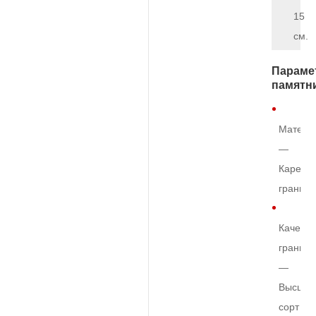
15
см.
Параме
памятн
Матери
—
Карельс
гранит
Качеств
гранита
—
Высший
сорт