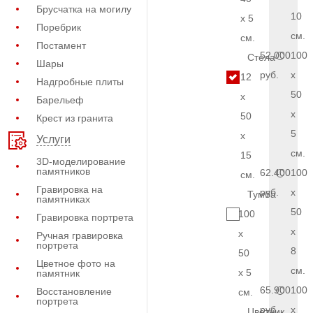
Брусчатка на могилу
10
x 5
Поребрик
см.
см.
Постамент
52.000
100
Стела
Шары
руб.
x
12
Надгробные плиты
50
x
Барельеф
x
50
Крест из гранита
5
x
Услуги
см.
15
3D-моделирование
памятников
62.400
100
см.
Гравировка на
руб.
x
Тумба
памятниках
50
100
Гравировка портрета
x
x
Ручная гравировка
портрета
8
50
Цветное фото на
см.
x 5
памятник
65.900
100
Восстановление
см.
портрета
руб.
x
Цветник