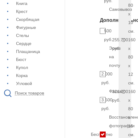
руб.
Книга
80
Самовывоз
Крест
x
Скорбящая
Дополнительн
10
Фигурные
500
см.
Стелы
руб.
255.700
160
Сердце
Эскиз
руб.
x
Плащаница
на
80
Бюст
почту
x
Купол
2.000
12
Корка
руб.
см.
Угловой
Фаска
321.000
160
Поиск товаров
3.500
руб.
x
руб.
80
Восстановлен
x
фотографии
15
Бесплатно
см.