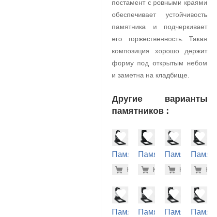
постамент с ровными краями
обеспечивает устойчивость
памятника и подчеркивает
его торжественность. Такая
композиция хорошо держит
форму под открытым небом
и заметна на кладбище.
Другие варианты
памятников :
Памятник
Памятник
Памятник
Памят
на
на
на
на
32.000 р
35.
Купить
Купить
-7%
Купить
-7%
Куп
-7
могилу
могилу
могилу
могилу
(10-590)
(10-344)
(10-438)
(10-467
Памятник
Памятник
Памятник
Памят