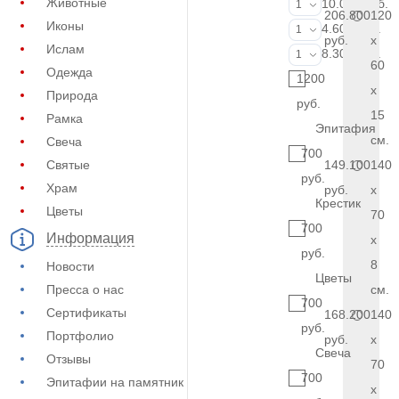
Животные
Портрет (Ручн
10.000 руб.
1
206.800
120
Иконы
Фотокерамик
4.600 руб.
1
руб.
x
Ислам
Фото на стекл
8.300 руб.
1
60
Одежда
1200
x
Природа
руб.
15
Рамка
Эпитафия
см.
Свеча
700
Святые
149.100
140
руб.
Храм
руб.
x
Крестик
Цветы
70
700
Информация
x
руб.
8
Новости
Цветы
Пресса о нас
см.
700
Сертификаты
168.200
140
руб.
Портфолио
руб.
x
Свеча
Отзывы
70
700
Эпитафии на памятник
x