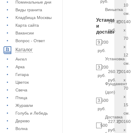
руб.
Поминальные дни
10
Виньетка
Виды гранита
см.
Кладбища Москвы
Установка
197.800
140
Карта сайта
и
руб.
x
доставка
Вакансии
70
Вопрос - Ответ
9.200
x
Каталог
руб.
12
Установка
Ангел
см.
Арка
3.200
260.700
140
Гитара
руб.
руб.
x
Цветок
Фундамент
70
Свеча
(доп)
x
Птица
3.500
15
Журавли
руб.
Голубь и Лебедь
см.
Доставка
Дерево
227.300
160
500
Волна
руб.
x