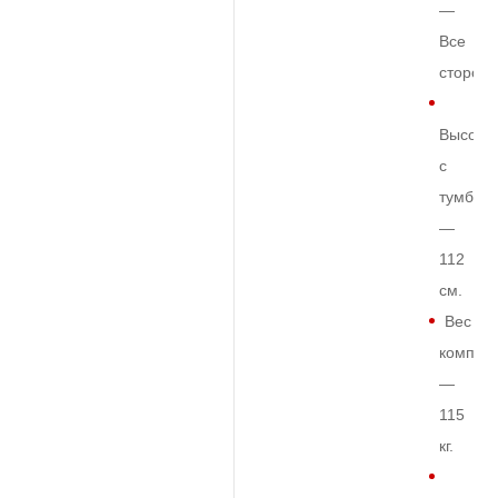
—
Все
сторон
Высота
с
тумбой
—
112
см.
Вес
комплек
—
115
кг.