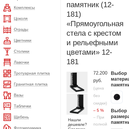
памятник (12-
Комплексы
181)
Цоколя
«Прямоугольная
Ограды
стела с крестом
Цветники
и рельефными
цветами» 12-
Столики
181
Лавочки
72.200
Тротуарная плитка
Выбор
матери
руб.
Гранитная плитка
памятн
(цена
Вазы
без
Карельский гранит
скидки)
Таблички
– 5 %
Выбор
размер
Щебень
– При
Нашли
памятн
полной
дешевле?
Фотокерамика
Сделаем