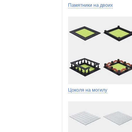
Памятники на двоих
Цоколя на могилу