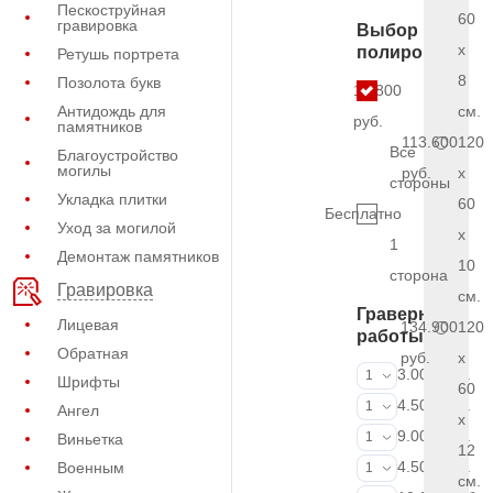
Пескоструйная
60
гравировка
Выбор
x
полировки
Ретушь портрета
8
Позолота букв
10.800
Антидождь для
см.
руб.
памятников
113.600
120
Все
Благоустройство
могилы
руб.
x
стороны
Укладка плитки
60
Бесплатно
Уход за могилой
x
1
Демонтаж памятников
10
сторона
Гравировка
см.
Граверные
Лицевая
134.900
120
работы
Обратная
руб.
x
ФИО и даты (
3.000 руб.
1
Шрифты
60
ФИО и даты (
4.500 руб.
1
Ангел
x
ФИО и даты (
9.000 руб.
1
Виньетка
12
Портрет (Грав
4.500 руб.
Военным
1
см.