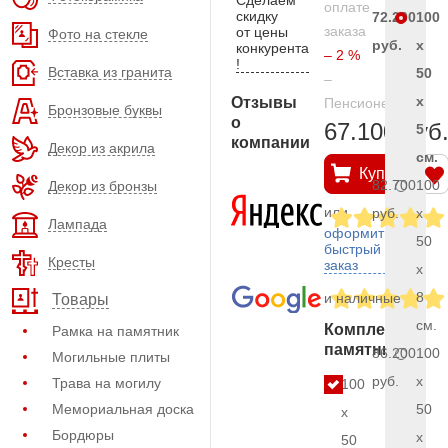
оплате
скидку
72.200
100
заказа
от цены
Фото на стекле
руб.
x
конкурента
– 2 %
!
Вставка из гранита
50
–
x
Отзывы
Пенсионерам
Бронзовые буквы
о
67.100 руб
5
компании
Декор из акрила
см.
Купить
82.700
100
Декор из бронзы
или
руб.
x
Лампада
оформить
50
быстрый
Кресты
заказ
x
8
и наличные
Товары
см.
Комплект
Рамка на памятник
памятника
86.200
100
Могильные плиты
руб.
x
Трава на могилу
100
Мемориальная доска
50
x
Бордюры
x
50