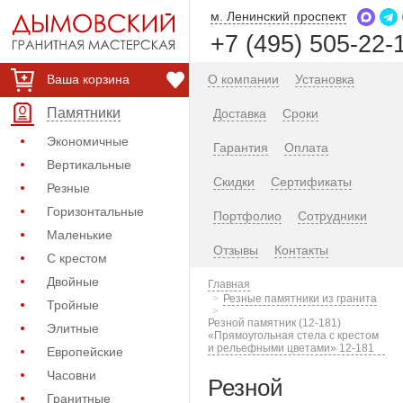
м. Ленинский проспект
+7 (495) 505-22-
Ваша корзина
О компании
Установка
Памятники
Доставка
Сроки
Экономичные
Гарантия
Оплата
Вертикальные
Скидки
Сертификаты
Резные
Горизонтальные
Портфолио
Сотрудники
Маленькие
Отзывы
Контакты
С крестом
Двойные
Главная
Резные памятники из гранита
Тройные
Резной памятник (12-181)
Элитные
«Прямоугольная стела с крестом
и рельефными цветами» 12-181
Европейские
Часовни
Резной
Гранитные