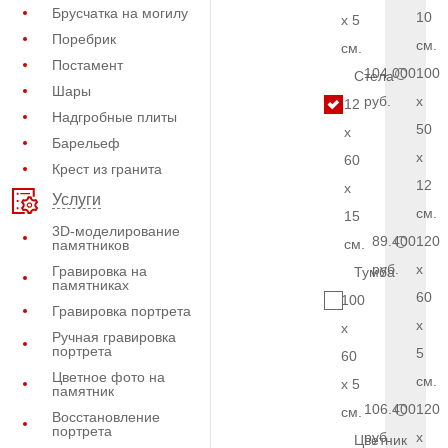
Брусчатка на могилу
10
x 5
Поребрик
см.
см.
Постамент
104.000
100
Стела
Шары
руб.
x
12
Надгробные плиты
50
x
Барельеф
x
60
Крест из гранита
12
x
Услуги
см.
15
3D-моделирование
89.400
120
см.
памятников
руб.
x
Гравировка на
Тумба
памятниках
60
100
Гравировка портрета
x
x
Ручная гравировка
портрета
5
60
Цветное фото на
см.
x 5
памятник
106.400
120
см.
Восстановление
портрета
руб.
x
Цветник