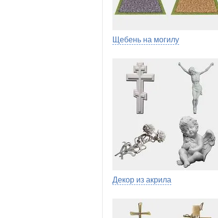
Щебень на могилу
Декор из акрила