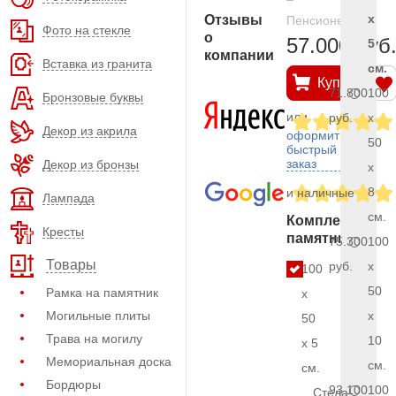
x
Отзывы
Пенсионерам
Фото на стекле
о
57.000 руб
5
компании
Вставка из гранита
см.
Купить
71.800
100
Бронзовые буквы
или
руб.
x
Декор из акрила
оформить
50
быстрый
заказ
Декор из бронзы
x
8
и наличные
Лампада
см.
Комплект
Кресты
памятника
75.300
100
Товары
руб.
x
100
50
Рамка на памятник
x
Могильные плиты
x
50
Трава на могилу
10
x 5
Мемориальная доска
см.
см.
Бордюры
93.100
100
Стела