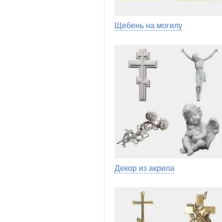
Щебень на могилу
Декор из акрила