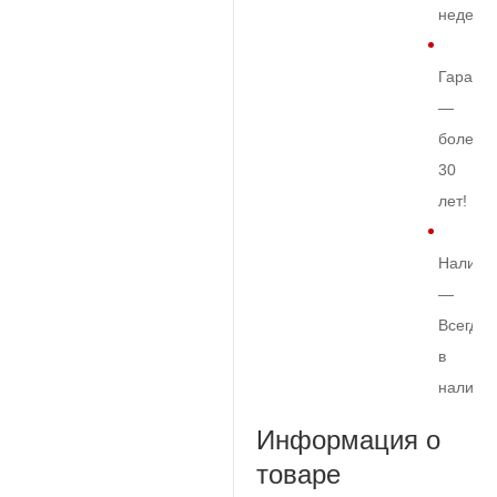
недели
Гарант
—
более
30
лет!
Наличи
—
Всегда
в
наличи
Информация о
товаре