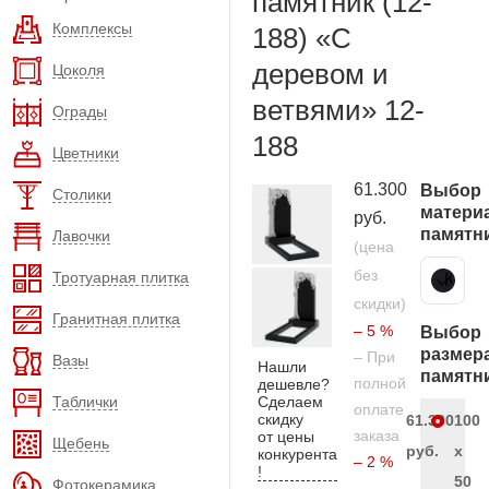
памятник (12-
Комплексы
188) «С
деревом и
Цоколя
ветвями» 12-
Ограды
188
Цветники
61.300
Выбор
Столики
матери
руб.
памятн
Лавочки
(цена
без
Тротуарная плитка
Карельский гранит
скидки)
Гранитная плитка
– 5 %
Выбор
размер
– При
Вазы
Нашли
памятн
полной
дешевле?
Таблички
Сделаем
оплате
скидку
61.300
100
заказа
от цены
Щебень
руб.
x
конкурента
– 2 %
!
50
Фотокерамика
–