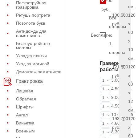
9.200
Пескоструйная
см.
гравировка
руб.
Ретушь портрета
100.500
120
Все
Позолота букв
руб.
x
стороны
Антидождь для
60
Бесплатно
памятников
x
Благоустройство
1
могилы
10
сторона
Укладка плитки
см.
Граверные
Уход за могилой
121.800
120
работы
Демонтаж памятников
руб.
x
ФИО и даты (
3.000 руб.
1
Гравировка
60
ФИО и даты (
4.500 руб.
1
Лицевая
x
ФИО и даты (
9.000 руб.
1
Обратная
12
Портрет (Грав
4.500 руб.
1
Шрифты
см.
Портрет (Ручн
10.000 руб.
Ангел
1
193.700
120
Виньетка
Фотокерамик
4.600 руб.
1
руб.
x
Военным
Фото на стекл
8.300 руб.
1
60