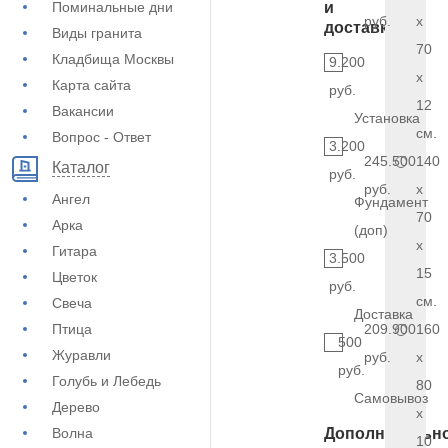
Поминальные дни
и
руб.
x
доставка
Виды гранита
70
Кладбища Москвы
9.200
x
Карта сайта
руб.
12
Вакансии
Установка
см.
Вопрос - Ответ
3.200
245.500
140
Каталог
руб.
руб.
x
Ангел
Фундамент
70
Арка
(доп)
x
Гитара
3.500
15
Цветок
руб.
см.
Свеча
Доставка
Птица
209.900
160
500
Журавли
руб.
x
руб.
Голубь и Лебедь
80
Самовывоз
Дерево
x
Волна
Дополнительн
10