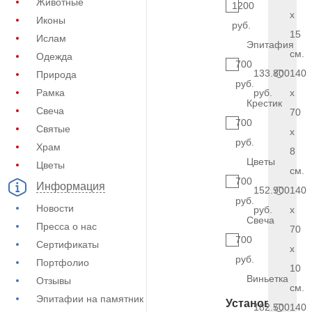
Животные
1200
x
Иконы
руб.
15
Ислам
Эпитафия
см.
Одежда
700
133.800
140
Природа
руб.
Рамка
руб.
x
Крестик
Свеча
70
700
Святые
x
руб.
Храм
8
Цветы
Цветы
см.
700
Информация
152.900
140
руб.
Новости
руб.
x
Свеча
Пресса о нас
70
700
Сертификаты
x
руб.
Портфолио
10
Виньетка
Отзывы
см.
Эпитафии на памятник
Установка
182.500
140