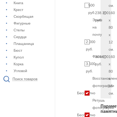
Книга
500
см.
Крест
руб.
238.300
160
Скорбящая
Эскиз
руб.
x
Фигурные
на
80
Стелы
почту
x
Сердце
2.000
12
Плащаница
руб.
см.
Бюст
Фаска
303.500
160
Купол
3.500
Корка
руб.
x
Угловой
руб.
80
Восстановлен
x
Поиск товаров
фотографии
15
Бесплатно
см.
Ретушь
Параме
фотографии
памятн
Бесплатно