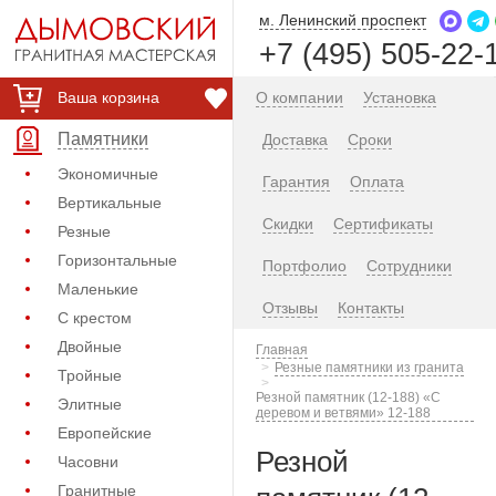
м. Ленинский проспект
+7 (495) 505-22-
Ваша корзина
О компании
Установка
Памятники
Доставка
Сроки
Экономичные
Гарантия
Оплата
Вертикальные
Скидки
Сертификаты
Резные
Горизонтальные
Портфолио
Сотрудники
Маленькие
Отзывы
Контакты
С крестом
Двойные
Главная
Резные памятники из гранита
Тройные
Резной памятник (12-188) «С
Элитные
деревом и ветвями» 12-188
Европейские
Резной
Часовни
Гранитные