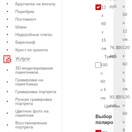
Брусчатка на могилу
руб.
x
12
Поребрик
50
x
Постамент
x
60
Шары
12
x
Надгробные плиты
см.
15
Барельеф
76.300
120
см.
Крест из гранита
руб.
x
Тумба
Услуги
60
100
3D-моделирование
памятников
x
x
Гравировка на
5
60
памятниках
см.
x 5
Гравировка портрета
93.300
120
см.
Ручная гравировка
портрета
руб.
x
Цветник
Цветное фото на
60
памятник
Выбор
x
полировки
Восстановление
портрета
8