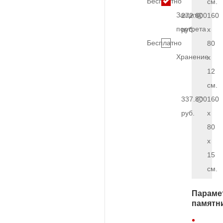
Бесплатно
см.
Защита
272.600
160
портрета
руб.
x
Бесплатно
80
Хранение
x
12
см.
337.800
160
руб.
x
80
x
15
см.
Параме
памятн