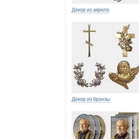
Декор из акрила
Декор из бронзы