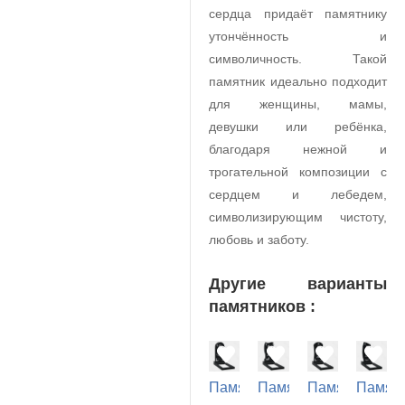
сердца придаёт памятнику
утончённость и
символичность. Такой
памятник идеально подходит
для женщины, мамы,
девушки или ребёнка,
благодаря нежной и
трогательной композиции с
сердцем и лебедем,
символизирующим чистоту,
любовь и заботу.
Другие варианты
памятников :
Памятник
Памятник
Памятник
Памят
на
на
на
на