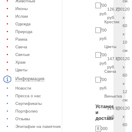
Животные
см.
700
Иконы
126.200
120
руб.
Ислам
руб.
x
Крестик
Одежда
60
700
Природа
x
руб.
Рамка
10
Цветы
Свеча
см.
Святые
700
147.500
120
Храм
руб.
руб.
x
Цветы
Свеча
60
Информация
700
x
руб.
Новости
12
Пресса о нас
Виньетка
см.
Сертификаты
Установка
219.500
120
Портфолио
и
руб.
x
доставка
Отзывы
60
Эпитафии на памятник
8.000