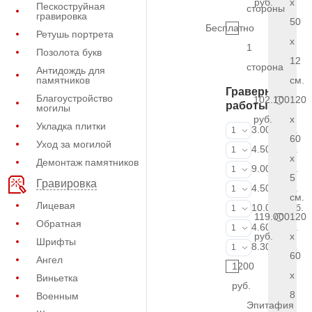
руб.
x
Пескоструйная
стороны
гравировка
50
Бесплатно
Ретушь портрета
x
1
Позолота букв
12
сторона
Антидождь для
памятников
см.
Граверные
Благоустройство
102.100
120
работы
могилы
руб.
x
Укладка плитки
ФИО и даты (
3.000 руб.
1
60
Уход за могилой
ФИО и даты (
4.500 руб.
1
x
Демонтаж памятников
ФИО и даты (
9.000 руб.
1
5
Гравировка
Портрет (Грав
4.500 руб.
1
см.
Лицевая
Портрет (Ручн
10.000 руб.
1
119.000
120
Обратная
Фотокерамик
4.600 руб.
1
руб.
x
Шрифты
Фото на стекл
8.300 руб.
1
60
Ангел
1200
x
Виньетка
руб.
8
Военным
Эпитафия