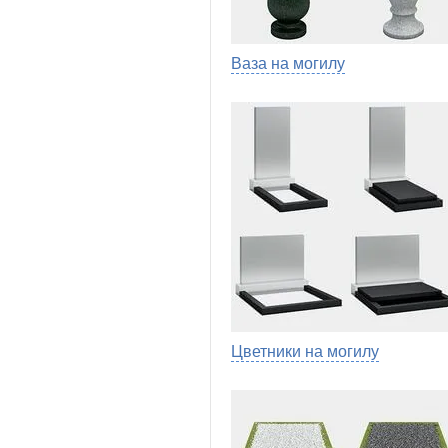
Ваза на могилу
Цветники на могилу