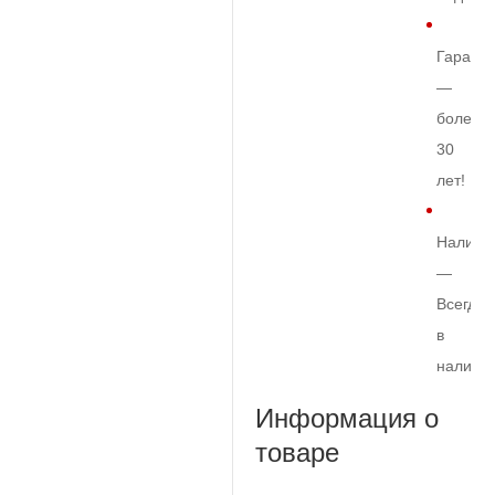
Гарант
—
более
30
лет!
Наличи
—
Всегда
в
наличи
Информация о
товаре