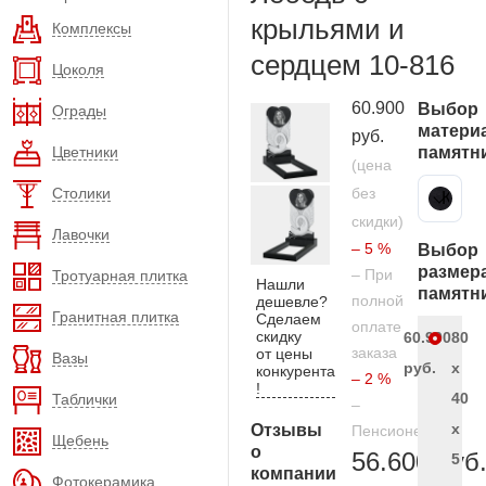
крыльями и
Комплексы
сердцем 10-816
Цоколя
60.900
Выбор
Ограды
матери
руб.
Цветники
памятн
(цена
Столики
без
Карельский гранит
скидки)
Лавочки
– 5 %
Выбор
размер
– При
Тротуарная плитка
Нашли
памятн
полной
дешевле?
Гранитная плитка
Сделаем
оплате
скидку
60.900
80
заказа
от цены
Вазы
руб.
x
конкурента
– 2 %
!
40
Таблички
–
x
Отзывы
Пенсионерам
Щебень
о
56.600 руб
5
компании
Фотокерамика