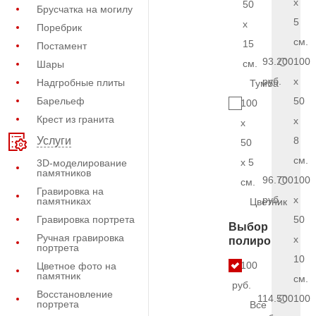
x
50
Брусчатка на могилу
5
x
Поребрик
см.
15
Постамент
93.200
100
см.
Шары
руб.
x
Надгробные плиты
Тумба
Барельеф
50
100
Крест из гранита
x
x
8
Услуги
50
см.
x 5
3D-моделирование
памятников
96.700
100
см.
Гравировка на
руб.
x
памятниках
Цветник
Гравировка портрета
50
Выбор
Ручная гравировка
x
полировки
портрета
10
9.100
Цветное фото на
памятник
см.
руб.
Восстановление
114.500
100
портрета
Все