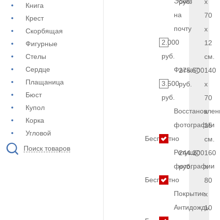
Эскиз
руб.
x
Книга
на
70
Крест
почту
x
Скорбящая
2.000
12
Фигурные
руб.
Стелы
см.
Сердце
Фаска
275.500
140
Плащаница
3.500
руб.
x
Бюст
руб.
70
Купол
Восстановлен
x
Корка
фотографии
15
Угловой
Бесплатно
см.
Поиск товаров
Ретушь
244.200
160
фотографии
руб.
x
Бесплатно
80
Покрытие
x
Антидождь
10