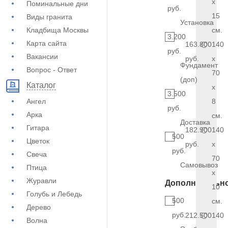
x
Поминальные дни
руб.
15
Виды гранита
Установка
Кладбища Москвы
см.
3.200
Карта сайта
163.800
140
руб.
Вакансии
руб.
x
Фундамент
Вопрос - Ответ
70
(доп)
Каталог
x
3.500
Ангел
8
руб.
Арка
см.
Доставка
Гитара
182.900
140
500
Цветок
руб.
x
руб.
Свеча
70
Самовывоз
Птица
x
Журавли
Дополнительн
10
Голубь и Лебедь
500
см.
Дерево
руб.
212.500
140
Волна