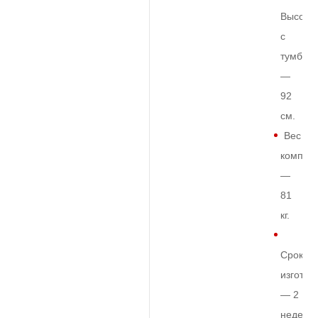
Высота
с
тумбой
—
92
см.
Вес
комплек
—
81
кг.
Срок
изготов
— 2
недели