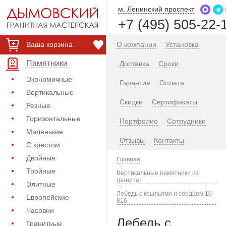
м. Ленинский проспект
+7 (495) 505-22-
Ваша корзина
О компании
Установка
Памятники
Доставка
Сроки
Экономичные
Гарантия
Оплата
Вертикальные
Скидки
Сертификаты
Резные
Горизонтальные
Портфолио
Сотрудники
Маленькие
Отзывы
Контакты
С крестом
Двойные
Главная
Тройные
Вертикальные памятники из
гранита
Элитные
Лебедь с крыльями и сердцем 10-
Европейские
816
Часовни
Лебедь с
Гранитные