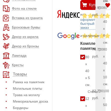
см.
Купить
69.900
80
Фото на стекле
или
руб.
x
Вставка из гранита
оформить
40
быстрый
Бронзовые буквы
заказ
x
8
и наличные
Декор из акрила
см.
Комплект
Декор из бронзы
памятника
76.700
80
Лампада
руб.
x
80
40
x
Кресты
x
40
Товары
10
x 5
Рамка на памятник
см.
см.
Могильные плиты
82.700
100
Стела
Трава на могилу
руб.
x
12
Мемориальная доска
50
x
Бордюры