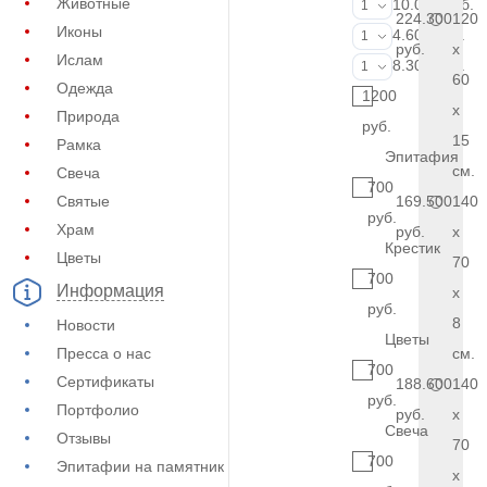
Животные
Портрет (Ручн
10.000 руб.
1
224.300
120
Иконы
Фотокерамик
4.600 руб.
1
руб.
x
Ислам
Фото на стекл
8.300 руб.
1
60
Одежда
1200
x
Природа
руб.
15
Рамка
Эпитафия
см.
Свеча
700
Святые
169.500
140
руб.
Храм
руб.
x
Крестик
Цветы
70
700
Информация
x
руб.
8
Новости
Цветы
Пресса о нас
см.
700
Сертификаты
188.600
140
руб.
Портфолио
руб.
x
Свеча
Отзывы
70
700
Эпитафии на памятник
x