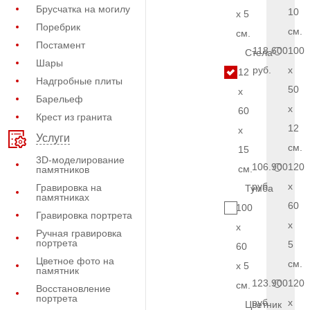
Брусчатка на могилу
10
x 5
Поребрик
см.
см.
Постамент
118.600
100
Стела
Шары
руб.
x
12
Надгробные плиты
50
x
Барельеф
x
60
Крест из гранита
12
x
Услуги
см.
15
3D-моделирование
106.900
120
см.
памятников
руб.
x
Гравировка на
Тумба
памятниках
60
100
Гравировка портрета
x
x
Ручная гравировка
портрета
5
60
Цветное фото на
см.
x 5
памятник
123.900
120
см.
Восстановление
портрета
руб.
x
Цветник