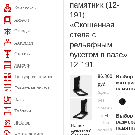
памятник (12-
Комплексы
191)
Цоколя
«Скошенная
Ограды
стела с
Цветники
рельефным
букетом в вазе»
Столики
12-191
Лавочки
86.800
Тротуарная плитка
Выбор
матери
руб.
Гранитная плитка
памятн
(цена
Вазы
без
Карельский гранит
скидки)
Таблички
– 5 %
Выбор
размер
Щебень
– При
Нашли
памятн
полной
дешевле?
Фотокерамика
Сделаем