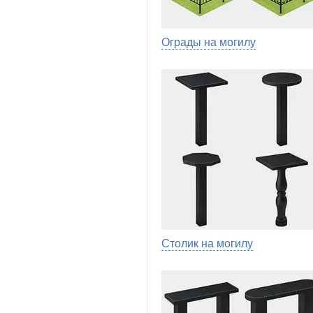
Ограды на могилу
Столик на могилу