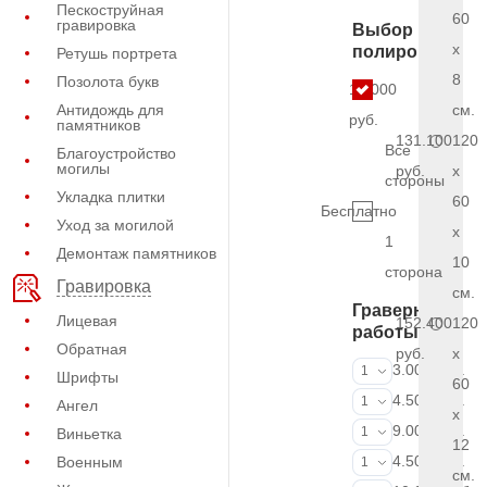
Пескоструйная
60
гравировка
Выбор
x
полировки
Ретушь портрета
8
Позолота букв
13.000
Антидождь для
см.
руб.
памятников
131.100
120
Все
Благоустройство
могилы
руб.
x
стороны
Укладка плитки
60
Бесплатно
Уход за могилой
x
1
Демонтаж памятников
10
сторона
Гравировка
см.
Граверные
Лицевая
152.400
120
работы
Обратная
руб.
x
ФИО и даты (
3.000 руб.
1
Шрифты
60
ФИО и даты (
4.500 руб.
1
Ангел
x
ФИО и даты (
9.000 руб.
1
Виньетка
12
Портрет (Грав
4.500 руб.
Военным
1
см.