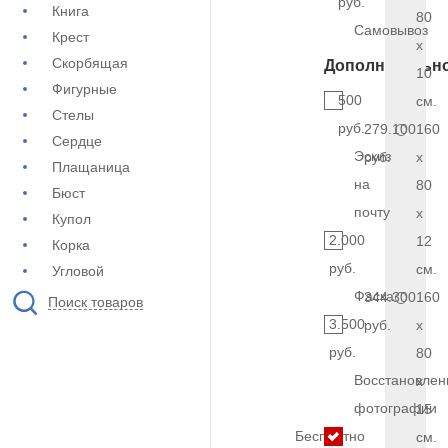
руб.
Книга
80
Самовывоз
Крест
x
Скорбящая
Дополнительн
10
Фигурные
500
см.
Стелы
руб.
279.100
160
Сердце
Эскиз
руб.
x
Плащаница
на
80
Бюст
почту
x
Купол
2.000
12
Корка
руб.
см.
Угловой
Фаска
344.300
160
Поиск товаров
3.500
руб.
x
руб.
80
Восстановлен
x
фотографии
15
Бесплатно
см.