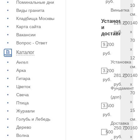
руб.
Поминальные дни
10
Виньетка
Виды гранита
см.
Кладбища Москвы
Установка
218.200
140
Карта сайта
и
руб.
x
доставка
Вакансии
70
Вопрос - Ответ
9.200
x
Каталог
руб.
12
Установка
Ангел
см.
Арка
3.200
281.200
140
Гитара
руб.
руб.
x
Цветок
Фундамент
70
Свеча
(доп)
x
Птица
3.500
15
Журавли
руб.
Голубь и Лебедь
см.
Доставка
Дерево
250.700
160
500
Волна
руб.
x