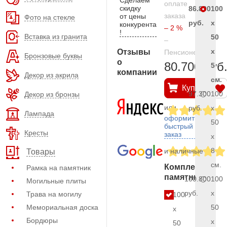
оплате
скидку
86.800
100
заказа
от цены
Фото на стекле
руб.
x
конкурента
– 2 %
!
Вставка из гранита
50
–
x
Отзывы
Пенсионерам
Бронзовые буквы
о
80.700 руб
5
компании
Декор из акрила
см.
Купить
97.300
100
Декор из бронзы
или
руб.
x
Лампада
оформить
50
быстрый
Кресты
заказ
x
8
и наличные
Товары
см.
Комплект
Рамка на памятник
памятника
100.800
100
Могильные плиты
руб.
x
Трава на могилу
100
Мемориальная доска
50
x
Бордюры
x
50