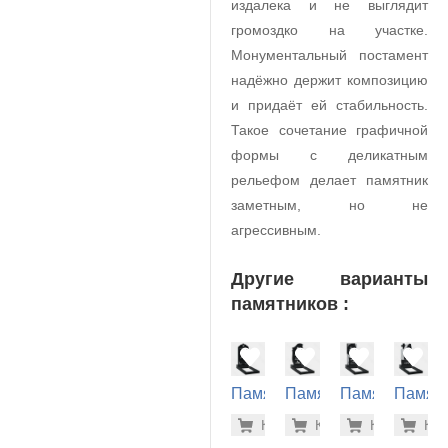
издалека и не выглядит
громоздко на участке.
Монументальный постамент
надёжно держит композицию
и придаёт ей стабильность.
Такое сочетание графичной
формы с деликатным
рельефом делает памятник
заметным, но не
агрессивным.
Другие варианты
памятников :
Памятник
Памятник
Памятник
Памят
на
на
на
на
26.800 р
37.
Купить
Купить
-7%
Купить
-7%
Куп
-7
могилу
могилу
могилу
могилу