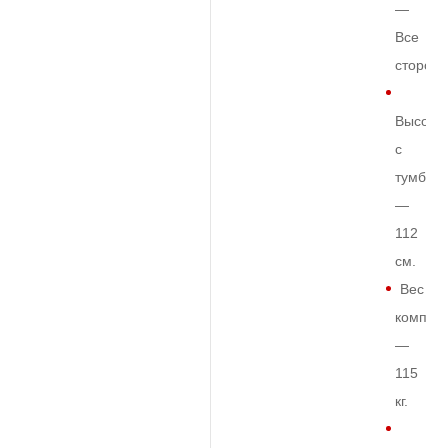
—
Все
сторон
Высота
с
тумбой
—
112
см.
Вес
комплек
—
115
кг.