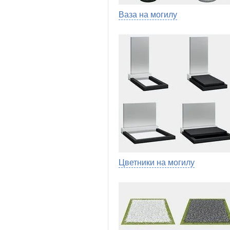
Ваза на могилу
Цветники на могилу