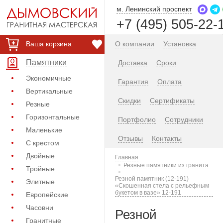
м. Ленинский проспект
+7 (495) 505-22-
Ваша корзина
О компании
Установка
Памятники
Доставка
Сроки
Экономичные
Гарантия
Оплата
Вертикальные
Скидки
Сертификаты
Резные
Горизонтальные
Портфолио
Сотрудники
Маленькие
Отзывы
Контакты
С крестом
Двойные
Главная
Резные памятники из гранита
Тройные
Резной памятник (12-191)
Элитные
«Скошенная стела с рельефным
букетом в вазе» 12-191
Европейские
Часовни
Резной
Гранитные