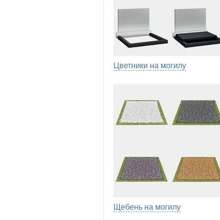
Цветники на могилу
Щебень на могилу