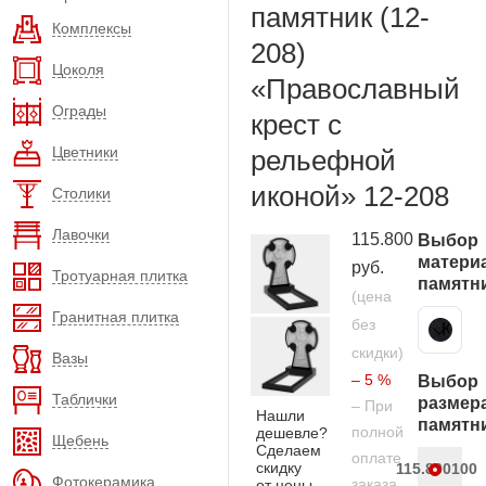
памятник (12-
Комплексы
208)
Цоколя
«Православный
Ограды
крест с
Цветники
рельефной
иконой» 12-208
Столики
Лавочки
115.800
Выбор
матери
руб.
Тротуарная плитка
памятн
(цена
Гранитная плитка
без
Карельский гранит
скидки)
Вазы
– 5 %
Выбор
Таблички
размер
– При
Нашли
памятн
полной
дешевле?
Щебень
Сделаем
оплате
скидку
115.800
100
Фотокерамика
заказа
от цены