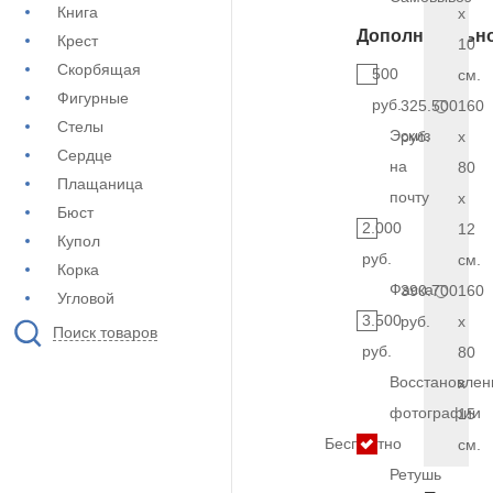
Книга
x
Дополнительн
Крест
10
Скорбящая
500
см.
Фигурные
руб.
325.500
160
Стелы
Эскиз
руб.
x
Сердце
на
80
Плащаница
почту
x
Бюст
2.000
12
Купол
руб.
см.
Корка
Фаска
390.700
160
Угловой
3.500
руб.
x
Поиск товаров
руб.
80
Восстановлен
x
фотографии
15
Бесплатно
см.
Ретушь