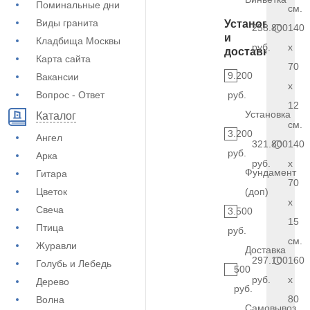
Поминальные дни
см.
Виды гранита
Установка
258.800
140
и
Кладбища Москвы
руб.
x
доставка
Карта сайта
70
9.200
Вакансии
x
Вопрос - Ответ
руб.
12
Установка
Каталог
см.
3.200
Ангел
321.800
140
руб.
Арка
руб.
x
Фундамент
Гитара
70
Цветок
(доп)
x
Свеча
3.500
15
Птица
руб.
см.
Журавли
Доставка
297.100
160
Голубь и Лебедь
500
руб.
x
Дерево
руб.
80
Волна
Самовывоз