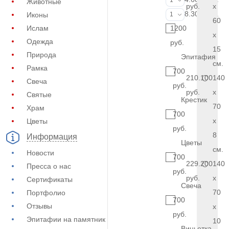
1
Животные
руб.
x
Фото на стекл
8.300 руб.
Иконы
1
60
Ислам
1200
x
Одежда
руб.
15
Природа
Эпитафия
см.
Рамка
700
210.100
140
Свеча
руб.
руб.
x
Святые
Крестик
70
Храм
700
x
Цветы
руб.
8
Информация
Цветы
см.
Новости
700
229.200
140
Пресса о нас
руб.
руб.
x
Сертификаты
Свеча
70
Портфолио
700
Отзывы
x
руб.
Эпитафии на памятник
10
Виньетка