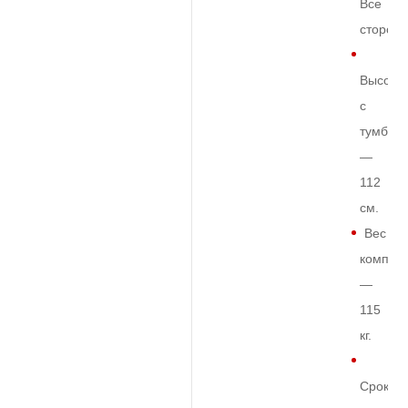
Все
сторон
Высота
с
тумбой
—
112
см.
Вес
комплек
—
115
кг.
Срок