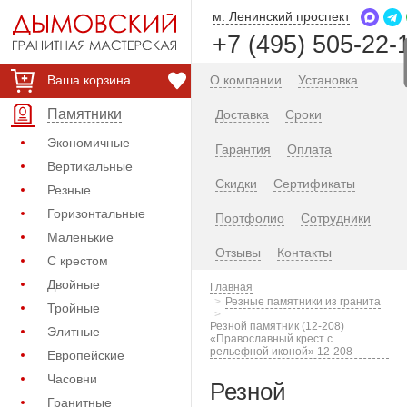
м. Ленинский проспект
+7 (495) 505-22-
Ваша корзина
О компании
Установка
Памятники
Доставка
Сроки
Экономичные
Гарантия
Оплата
Вертикальные
Скидки
Сертификаты
Резные
Горизонтальные
Портфолио
Сотрудники
Маленькие
Отзывы
Контакты
С крестом
Двойные
Главная
Резные памятники из гранита
Тройные
Резной памятник (12-208)
Элитные
«Православный крест с
рельефной иконой» 12-208
Европейские
Часовни
Резной
Гранитные