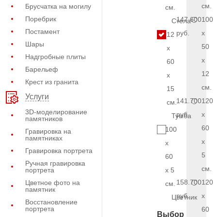
см.
Брусчатка на могилу
см.
Поребрик
147.600
100
Стела
Постамент
руб.
x
12
Шары
50
x
Надгробные плиты
x
60
Барельеф
12
x
Крест из гранита
см.
15
Услуги
141.700
120
см.
3D-моделирование
руб.
x
Тумба
памятников
60
100
Гравировка на
памятниках
x
x
Гравировка портрета
5
60
Ручная гравировка
см.
портрета
x 5
158.700
120
Цветное фото на
см.
памятник
руб.
x
Цветник
Восстановление
портрета
60
Выбор