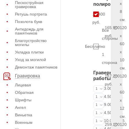
Пескоструйная
x
полировки
гравировка
8
Ретушь портрета
17.400
см.
Позолота букв
руб.
165.900
120
Антидождь для
Все
памятников
руб.
x
стороны
Благоустройство
60
могилы
Бесплатно
x
Укладка плитки
1
Уход за могилой
10
сторона
Демонтаж памятников
см.
Граверные
Гравировка
187.200
120
работы
руб.
x
Лицевая
ФИО и даты (
3.000 руб.
1
60
Обратная
ФИО и даты (
4.500 руб.
1
Шрифты
x
ФИО и даты (
9.000 руб.
1
Ангел
12
Портрет (Грав
4.500 руб.
1
Виньетка
см.
Портрет (Ручн
10.000 руб.
1
Военным
259.100
120
Фотокерамик
4.600 руб.