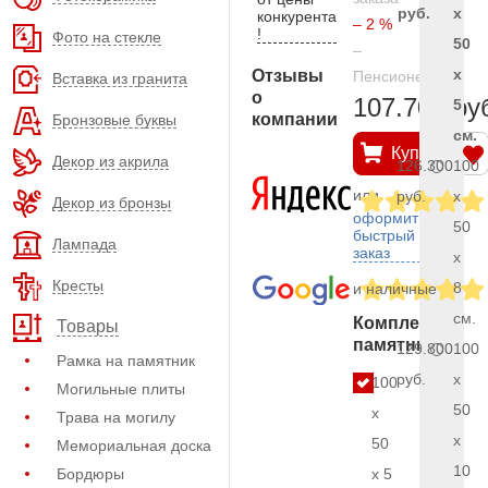
руб.
x
конкурента
– 2 %
!
Фото на стекле
50
–
x
Отзывы
Пенсионерам
Вставка из гранита
о
107.700 ру
5
компании
Бронзовые буквы
см.
Купить
Декор из акрила
126.300
100
или
руб.
x
Декор из бронзы
оформить
50
быстрый
Лампада
заказ
x
Кресты
8
и наличные
см.
Комплект
Товары
памятника
129.800
100
Рамка на памятник
руб.
x
100
Могильные плиты
50
x
Трава на могилу
x
50
Мемориальная доска
10
Бордюры
x 5