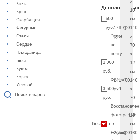
x
Книга
Дополнительн
10
Крест
500
см.
Скорбящая
руб.
178.400
140
Фигурные
Стелы
Эскиз
руб.
x
Сердце
на
70
Плащаница
почту
x
Бюст
2.000
12
Купол
руб.
см.
Корка
Фаска
241.400
140
Угловой
3.500
руб.
x
Поиск товаров
руб.
70
Восстановлен
x
фотографии
15
Бесплатно
см.
Ретушь
205.200
160