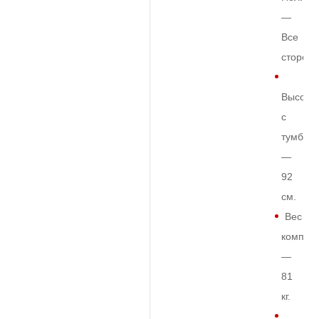
—
Все
сторон
Высота
с
тумбой
—
92
см.
Вес
комплек
—
81
кг.