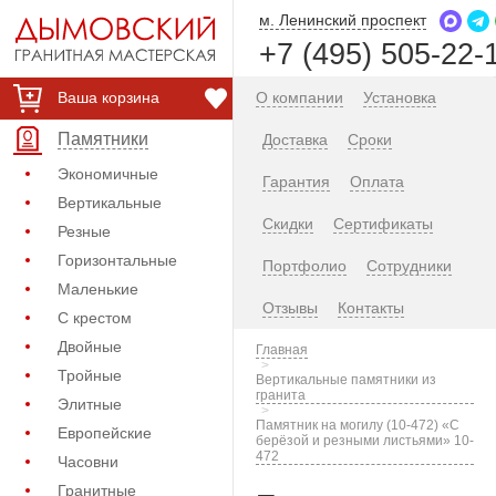
м. Ленинский проспект
+7 (495) 505-22-
Ваша корзина
О компании
Установка
Памятники
Доставка
Сроки
Экономичные
Гарантия
Оплата
Вертикальные
Скидки
Сертификаты
Резные
Горизонтальные
Портфолио
Сотрудники
Маленькие
Отзывы
Контакты
С крестом
Двойные
Главная
Тройные
Вертикальные памятники из
гранита
Элитные
Памятник на могилу (10-472) «С
Европейские
берёзой и резными листьями» 10-
472
Часовни
Гранитные