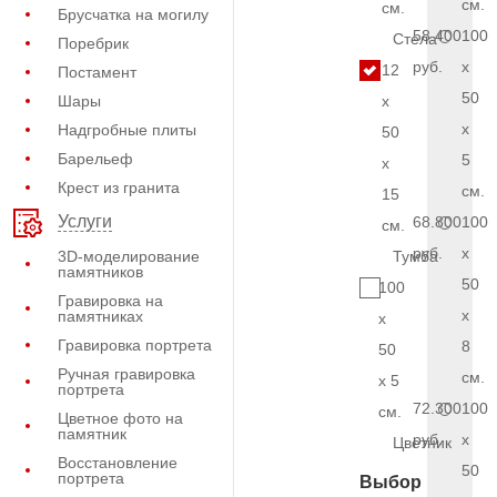
см.
см.
Брусчатка на могилу
58.400
100
Стела
Поребрик
руб.
x
12
Постамент
50
Шары
x
x
Надгробные плиты
50
Барельеф
5
x
Крест из гранита
см.
15
Услуги
68.800
100
см.
руб.
x
3D-моделирование
Тумба
памятников
50
100
Гравировка на
x
памятниках
x
Гравировка портрета
8
50
Ручная гравировка
см.
x 5
портрета
72.300
100
см.
Цветное фото на
памятник
руб.
x
Цветник
Восстановление
50
портрета
Выбор