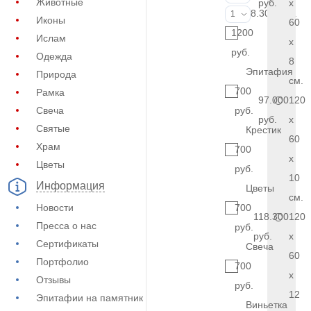
Животные
руб.
x
Фото на стекл
8.300 руб.
1
Иконы
60
1200
Ислам
x
руб.
Одежда
8
Эпитафия
Природа
см.
700
Рамка
97.000
120
Свеча
руб.
руб.
x
Святые
Крестик
60
Храм
700
x
Цветы
руб.
10
Информация
Цветы
см.
Новости
700
118.300
120
Пресса о нас
руб.
руб.
x
Сертификаты
Свеча
60
Портфолио
700
x
Отзывы
руб.
12
Эпитафии на памятник
Виньетка