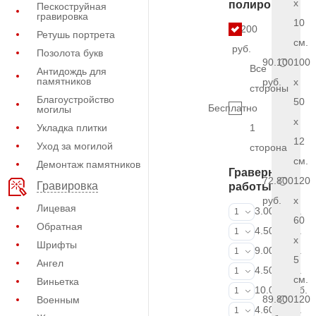
x
полировки
Пескоструйная
гравировка
10
6.200
Ретушь портрета
см.
руб.
Позолота букв
90.100
100
Все
Антидождь для
памятников
руб.
x
стороны
Благоустройство
50
Бесплатно
могилы
x
Укладка плитки
1
12
Уход за могилой
сторона
см.
Демонтаж памятников
Граверные
72.800
120
Гравировка
работы
руб.
x
Лицевая
ФИО и даты (
3.000 руб.
1
60
Обратная
ФИО и даты (
4.500 руб.
1
x
Шрифты
ФИО и даты (
9.000 руб.
1
5
Ангел
Портрет (Грав
4.500 руб.
1
см.
Виньетка
Портрет (Ручн
10.000 руб.
1
89.800
120
Военным
Фотокерамик
4.600 руб.
1