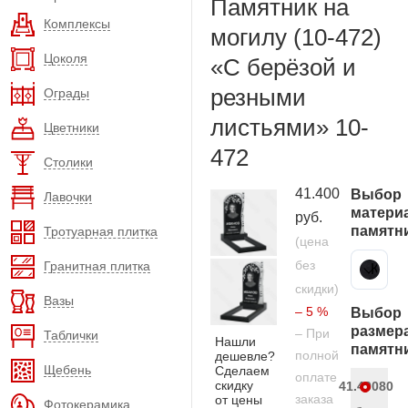
Памятник на
Комплексы
могилу (10-472)
Цоколя
«С берёзой и
резными
Ограды
листьями» 10-
Цветники
472
Столики
41.400
Выбор
Лавочки
матери
руб.
памятн
Тротуарная плитка
(цена
без
Гранитная плитка
Карельский гранит
скидки)
Вазы
– 5 %
Выбор
размер
– При
Таблички
Нашли
памятн
полной
дешевле?
Щебень
Сделаем
оплате
скидку
41.400
80
заказа
от цены
Фотокерамика