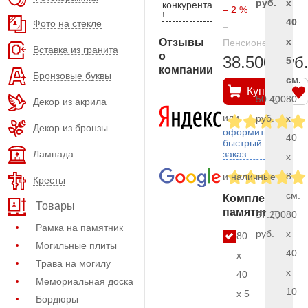
руб.
x
конкурента
– 2 %
!
40
Фото на стекле
–
x
Отзывы
Пенсионерам
Вставка из гранита
о
38.500 руб
5
компании
Бронзовые буквы
см.
Купить
50.400
80
Декор из акрила
или
руб.
x
Декор из бронзы
оформить
40
быстрый
Лампада
заказ
x
8
и наличные
Кресты
см.
Комплект
Товары
памятника
57.200
80
Рамка на памятник
руб.
x
80
Могильные плиты
40
x
Трава на могилу
x
40
Мемориальная доска
10
x 5
Бордюры