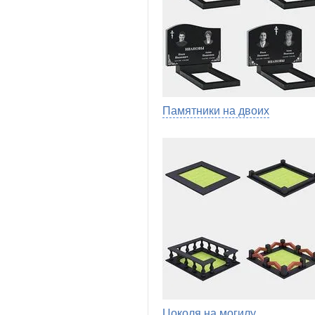
Памятники на двоих
Цоколя на могилу