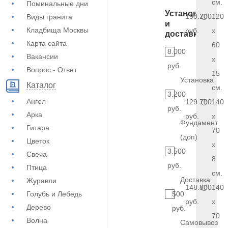
см.
Поминальные дни
Установка
190.200
120
Виды гранита
и
Кладбища Москвы
руб.
x
доставка
Карта сайта
60
8.000
Вакансии
x
руб.
Вопрос - Ответ
15
Установка
Каталог
см.
3.200
Ангел
129.700
140
руб.
Арка
руб.
x
Фундамент
Гитара
70
(доп)
Цветок
x
3.500
Свеча
8
руб.
Птица
см.
Доставка
Журавли
148.800
140
Голубь и Лебедь
500
руб.
x
Дерево
руб.
70
Волна
Самовывоз