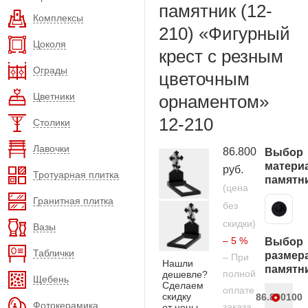
памятник (12-
Комплексы
210) «Фигурный
Цоколя
крест с резным
Ограды
цветочным
Цветники
орнаментом»
12-210
Столики
Лавочки
86.800
Выбор
матери
руб.
Тротуарная плитка
памятн
(цена
Гранитная плитка
без
Карельский гранит
скидки)
Вазы
– 5 %
Выбор
Таблички
размер
– При
Нашли
памятн
полной
дешевле?
Щебень
Сделаем
оплате
скидку
86.800
100
Фотокерамика
заказа
от цены