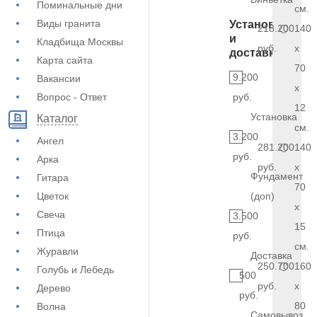
Поминальные дни
см.
Виды гранита
Установка
218.200
140
и
Кладбища Москвы
руб.
x
доставка
Карта сайта
70
9.200
Вакансии
x
Вопрос - Ответ
руб.
12
Установка
Каталог
см.
3.200
Ангел
281.200
140
руб.
Арка
руб.
x
Фундамент
Гитара
70
Цветок
(доп)
x
Свеча
3.500
15
Птица
руб.
см.
Журавли
Доставка
250.700
160
Голубь и Лебедь
500
руб.
x
Дерево
руб.
80
Волна
Самовывоз