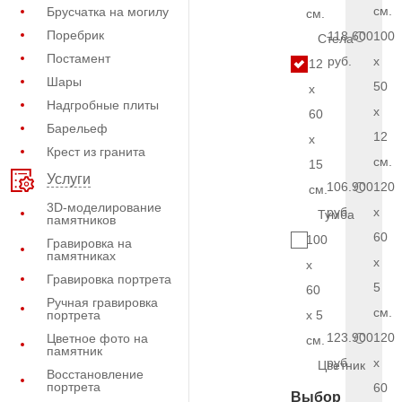
см.
Брусчатка на могилу
см.
Поребрик
118.600
100
Стела
Постамент
руб.
x
12
Шары
50
x
Надгробные плиты
x
60
Барельеф
12
x
Крест из гранита
см.
15
Услуги
106.900
120
см.
3D-моделирование
руб.
x
Тумба
памятников
60
100
Гравировка на
памятниках
x
x
Гравировка портрета
5
60
Ручная гравировка
см.
портрета
x 5
123.900
120
Цветное фото на
см.
памятник
руб.
x
Цветник
Восстановление
портрета
60
Выбор