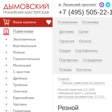
м. Ленинский проспект
+7 (495) 505-22-
Ваша корзина
О компании
Установка
Памятники
Доставка
Сроки
Экономичные
Гарантия
Оплата
Вертикальные
Скидки
Сертификаты
Резные
Горизонтальные
Портфолио
Сотрудники
Маленькие
Отзывы
Контакты
С крестом
Двойные
Главная
Резные памятники из гранита
Тройные
Резной памятник (12-210)
Элитные
«Фигурный крест с резным
цветочным орнаментом» 12-210
Европейские
Часовни
Резной
Гранитные