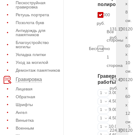
Пескоструйная
x
полировки
гравировка
8
Ретушь портрета
13.000
см.
Позолота букв
руб.
131.100
120
Антидождь для
Все
памятников
руб.
x
стороны
Благоустройство
60
могилы
Бесплатно
x
Укладка плитки
1
Уход за могилой
10
сторона
Демонтаж памятников
см.
Граверные
Гравировка
152.400
120
работы
руб.
x
Лицевая
ФИО и даты (
3.000 руб.
1
60
Обратная
ФИО и даты (
4.500 руб.
1
Шрифты
x
ФИО и даты (
9.000 руб.
1
Ангел
12
Портрет (Грав
4.500 руб.
1
Виньетка
см.
Портрет (Ручн
10.000 руб.
1
Военным
224.300
120
Фотокерамик
4.600 руб.