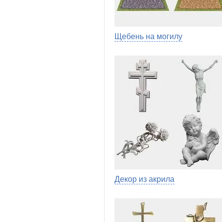
Щебень на могилу
Декор из акрила