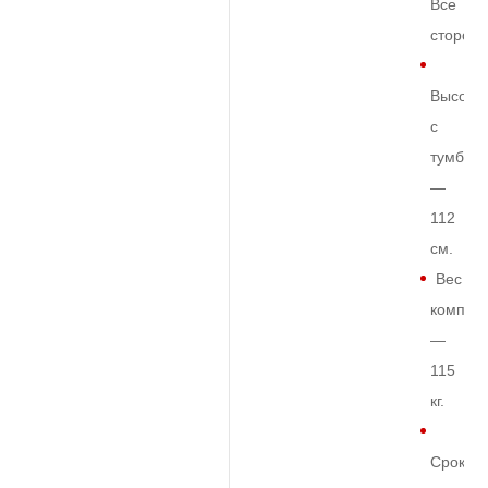
Все
сторон
Высота
с
тумбой
—
112
см.
Вес
комплек
—
115
кг.
Срок