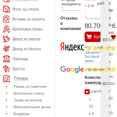
руб.
x
конкурента
– 2 %
!
Фото на стекле
50
–
x
Отзывы
Пенсионерам
Вставка из гранита
о
80.700 руб
5
компании
Бронзовые буквы
см.
Купить
Декор из акрила
97.300
100
или
руб.
x
Декор из бронзы
оформить
50
быстрый
Лампада
заказ
x
Кресты
8
и наличные
см.
Комплект
Товары
памятника
100.800
100
Рамка на памятник
руб.
x
100
Могильные плиты
50
x
Трава на могилу
x
50
Мемориальная доска
10
Бордюры
x 5