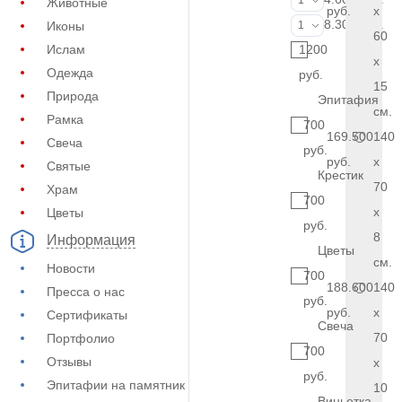
1
Животные
руб.
x
Фото на стекл
8.300 руб.
Иконы
1
60
Ислам
1200
x
Одежда
руб.
15
Природа
Эпитафия
см.
Рамка
700
169.500
140
Свеча
руб.
руб.
x
Святые
Крестик
70
Храм
700
x
Цветы
руб.
8
Информация
Цветы
см.
Новости
700
188.600
140
Пресса о нас
руб.
руб.
x
Сертификаты
Свеча
70
Портфолио
700
Отзывы
x
руб.
Эпитафии на памятник
10
Виньетка