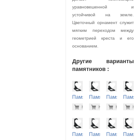
уравновешенной и
устойчивой на земле.
Цветочный орнамент служит
мягким переходом между
геометрией креста и его
основанием.
Другие варианты
памятников :
Памятник
Памятник
Памятник
Памят
на
на
на
на
27.300 р
34.
Купить
Купить
-7%
Купить
-7%
Куп
-7
могилу
могилу
могилу
могилу
(10-632)
(10-486)
(10-397)
(10-355
Памятник
Памятник
Памятник
Памят