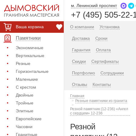
м. Ленинский проспект
+7 (495) 505-22-
Ваша корзина
О компании
Установка
Памятники
Доставка
Сроки
Экономичные
Гарантия
Оплата
Вертикальные
Скидки
Сертификаты
Резные
Горизонтальные
Портфолио
Сотрудники
Маленькие
Отзывы
Контакты
С крестом
Двойные
Главная
Резные памятники из гранита
Тройные
Резной памятник (12-236) «Ангел
Элитные
с сердцем» 12-236
Европейские
Резной
Часовни
Гранитные