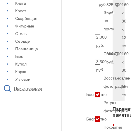
Книга
руб.
325.500
160
Крест
Эскиз
руб.
x
Скорбящая
на
80
Фигурные
почту
x
Стелы
2.000
12
Сердце
руб.
см.
Плащаница
Фаска
390.700
160
Бюст
3.500
руб.
x
Купол
руб.
80
Корка
Восстановлен
x
Угловой
фотографии
15
Поиск товаров
Бесплатно
см.
Ретушь
Параме
фотографии
памятн
Бесплатно
Покрытие