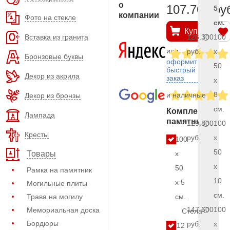
о
107.700 ру
5
компании
Фото на стекле
см.
Купить
Вставка из гранита
126.300
100
или
руб.
x
Бронзовые буквы
оформить
50
быстрый
Декор из акрила
заказ
x
8
и наличные
Декор из бронзы
см.
Комплект
Лампада
памятника
129.800
100
Кресты
руб.
x
100
50
x
Товары
x
50
Рамка на памятник
10
x 5
Могильные плиты
см.
Трава на могилу
см.
147.600
100
Мемориальная доска
Стела
Бордюры
руб.
x
12