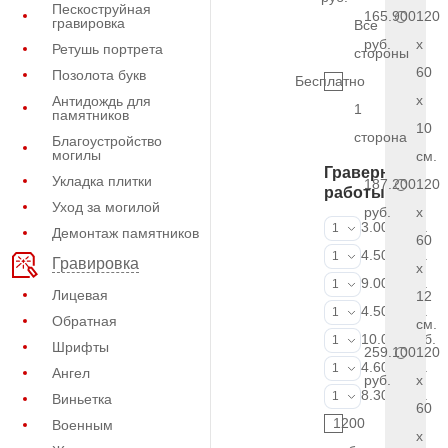
Пескоструйная
165.900
120
гравировка
Все
руб.
x
Ретушь портрета
стороны
60
Позолота букв
Бесплатно
x
Антидождь для
1
памятников
10
сторона
Благоустройство
могилы
см.
Граверные
Укладка плитки
187.200
120
работы
Уход за могилой
руб.
x
ФИО и даты (
3.000 руб.
1
Демонтаж памятников
60
ФИО и даты (
4.500 руб.
1
Гравировка
x
ФИО и даты (
9.000 руб.
1
Лицевая
12
Портрет (Грав
4.500 руб.
1
Обратная
см.
Портрет (Ручн
10.000 руб.
1
Шрифты
259.100
120
Фотокерамик
4.600 руб.
1
Ангел
руб.
x
Фото на стекл
8.300 руб.
1
Виньетка
60
1200
Военным
x