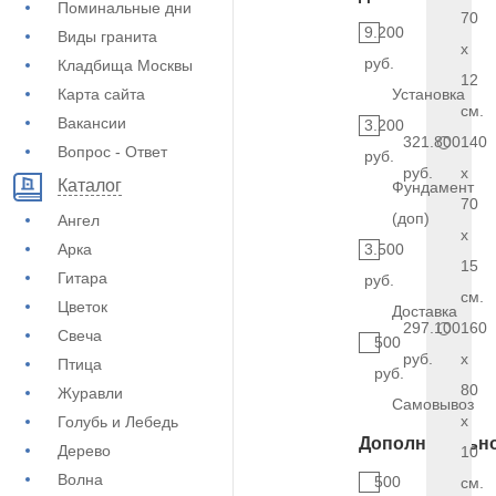
Поминальные дни
70
9.200
Виды гранита
x
руб.
Кладбища Москвы
12
Карта сайта
Установка
см.
Вакансии
3.200
321.800
140
Вопрос - Ответ
руб.
руб.
x
Каталог
Фундамент
70
(доп)
Ангел
x
Арка
3.500
15
Гитара
руб.
см.
Цветок
Доставка
297.100
160
Свеча
500
руб.
x
Птица
руб.
80
Журавли
Самовывоз
x
Голубь и Лебедь
Дополнительн
Дерево
10
Волна
500
см.