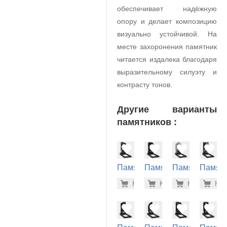
обеспечивает надёжную
опору и делает композицию
визуально устойчивой. На
месте захоронения памятник
читается издалека благодаря
выразительному силуэту и
контрасту тонов.
Другие варианты
памятников :
Памятник
Памятник
Памятник
Памят
на
на
на
на
32.300 р
37.
Купить
Купить
-7%
Купить
-7%
Куп
-7
могилу
могилу
могилу
могилу
(10-763)
(10-416)
(10-439)
(10-784