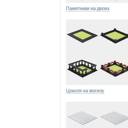
Памятники на двоих
Цоколя на могилу