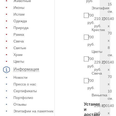
Животные
руб.
15
Иконы
Эпитафия
см.
Ислам
700
210.100
140
Одежда
руб.
руб.
x
Природа
Крестик
70
Рамка
700
x
Свеча
руб.
8
Святые
Цветы
Храм
см.
700
Цветы
229.200
140
руб.
Информация
руб.
x
Свеча
70
Новости
700
x
Пресса о нас
руб.
Сертификаты
10
Виньетка
Портфолио
см.
Установка
Отзывы
258.800
140
и
Эпитафии на памятник
руб.
x
доставка