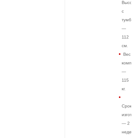
Высота
с
тумбой
—
112
см.
Вес
комплек
—
115
кг.
Срок
изготов
— 2
недели