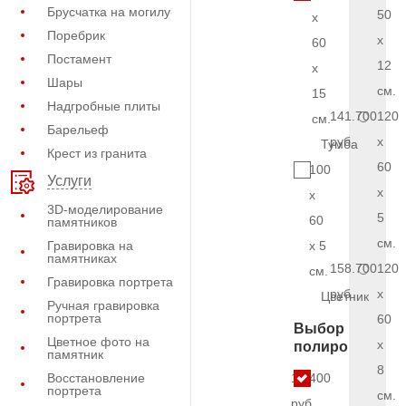
Брусчатка на могилу
50
x
Поребрик
x
60
Постамент
12
x
Шары
см.
15
Надгробные плиты
141.700
120
см.
Барельеф
руб.
x
Тумба
Крест из гранита
60
100
Услуги
x
x
3D-моделирование
5
60
памятников
см.
Гравировка на
x 5
памятниках
158.700
120
см.
Гравировка портрета
руб.
x
Цветник
Ручная гравировка
портрета
60
Выбор
Цветное фото на
x
полировки
памятник
8
Восстановление
17.400
портрета
см.
руб.