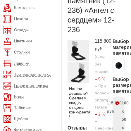
памятник (12-
Комплексы
236) «Ангел с
сердцем» 12-
Цоколя
236
Ограды
Цветники
115.800
Выбор
матери
руб.
Столики
памятн
(цена
Лавочки
без
Карельский гранит
скидки)
Тротуарная плитка
– 5 %
Выбор
размер
Гранитная плитка
– При
Нашли
памятн
полной
дешевле?
Вазы
Сделаем
оплате
скидку
115.800
100
заказа
от цены
Таблички
руб.
x
конкурента
– 2 %
!
Щебень
50
–
x
Отзывы
Пенсионерам
Фотокерамика