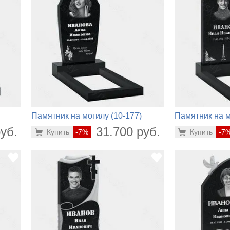
Памятник на могилу (10-177)
Памятник на м
уб.
31.700 руб.
Купить
-7%
Купить
-7