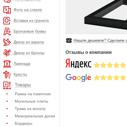
Фото на стекле
Вставка из гранита
Бронзовые буквы
Нашли дешевле? Сделаем с
Декор из акрила
Отзывы о компании
Декор из бронзы
Лампада
Кресты
Товары
Рамка на памятник
Могильные плиты
Трава на могилу
Мемориальная доска
Бордюры