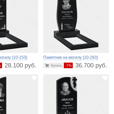
огилу (10-153)
Памятник на могилу (10-293)
28.100 руб.
36.700 руб.
%
Купить
-7%