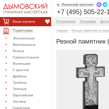
м. Ленинский проспект
+7 (495) 505-22-
Ваша корзина
О компании
Установка
Дост
Памятники
Главная
Резные памятники из гран
Экономичные
Резной памятник 
Вертикальные
Резные
Горизонтальные
Маленькие
С крестом
Двойные
Тройные
Элитные
Европейские
Часовни
Гранитные