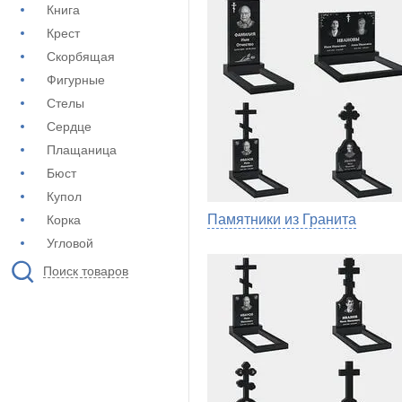
Книга
Крест
Скорбящая
Фигурные
Стелы
Сердце
Плащаница
Бюст
Купол
Памятники из Гранита
Корка
Угловой
Поиск товаров