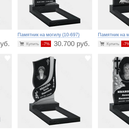
Памятник на могилу (10-697)
Памятник на м
уб.
30.700 руб.
Купить
-7%
Купить
-7