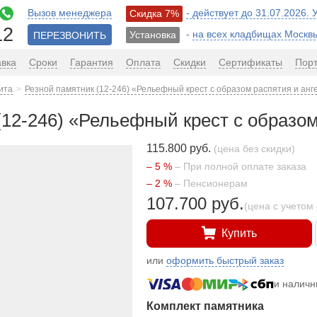
Вызов менеджера
- действует до 31.07.2026.
Скидка 7%
12
-
на всех кладбищах Москв
Установка
ПЕРЕЗВОНИТЬ
авка
Сроки
Гарантия
Оплата
Скидки
Сертификаты
Пор
ита
Резной памятник (12-246) «Рельефный крест с образом распятия и анг
(12-246) «Рельефный крест с образом
115.800 руб.
(цена без скидки)
– 5 %
– При полной оплате заказа
– 2 %
– Пенсионерам
107.700 руб.
(цена с учетом 
Купить
или
оформить быстрый заказ
и налич
Комплект памятника