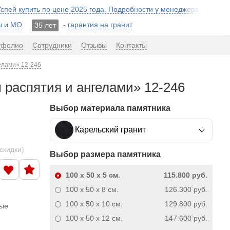
 Успей купить по цене 2025 года. Подробности у менеджера!
ы и МО
-
гарантия на гранит
35 лет
тфолио
Сотрудники
Отзывы
Контакты
елами» 12-246
 распятия и ангелами» 12-246
Выбор материала памятника
Карельский гранит
скидки)
Выбор размера памятника
100 x 50 x 5
см.
115.800 руб.
100 x 50 x 8
см.
126.300 руб.
100 x 50 x 10
см.
129.800 руб.
ные
100 x 50 x 12
см.
147.600 руб.