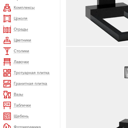
Комплексы
Цоколя
Ограды
Цветники
Столики
Лавочки
Тротуарная плитка
Гранитная плитка
Вазы
Таблички
Щебень
Фотокерамика