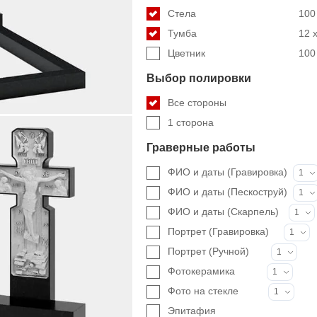
Стела
100 
Тумба
12 x
Цветник
100 
Выбор полировки
Все стороны
1 сторона
Граверные работы
ФИО и даты (Гравировка)
1
ФИО и даты (Пескоструй)
1
ФИО и даты (Скарпель)
1
Портрет (Гравировка)
1
Портрет (Ручной)
1
Фотокерамика
1
Фото на стекле
1
Эпитафия