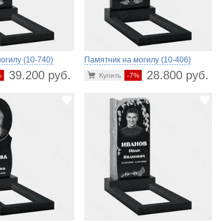
огилу (10-740)
Памятник на могилу (10-406)
39.200 руб.
28.800 руб.
%
Купить
-7%