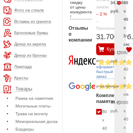
скидку
34.100
80
заказа
от цены
Фото на стекле
руб.
x
конкурента
– 2 %
!
40
–
Вставка из гранита
x
Отзывы
Пенсионерам
Бронзовые буквы
о
31.700 руб
5
компании
Декор из акрила
см.
Купить
43.100
80
Декор из бронзы
или
руб.
x
Лампада
оформить
40
быстрый
заказ
x
Кресты
8
и наличные
Товары
см.
Комплект
Рамка на памятник
памятника
49.900
80
Могильные плиты
руб.
x
80
Трава на могилу
40
x
Мемориальная доска
x
40
Бордюры