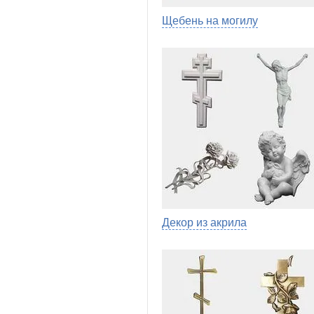
Щебень на могилу
Декор из акрила