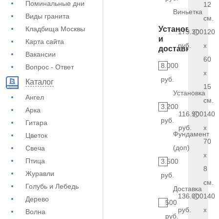
Поминальные дни
12
Виньетка
Виды гранита
см.
Кладбища Москвы
Установка
179.300
120
и
Карта сайта
руб.
x
доставка
Вакансии
60
8.000
Вопрос - Ответ
x
руб.
Каталог
15
Установка
Ангел
см.
3.200
Арка
116.900
140
руб.
Гитара
руб.
x
Фундамент
Цветок
70
(доп)
Свеча
x
Птица
3.500
8
Журавли
руб.
см.
Голубь и Лебедь
Доставка
136.000
140
Дерево
500
руб.
x
Волна
руб.