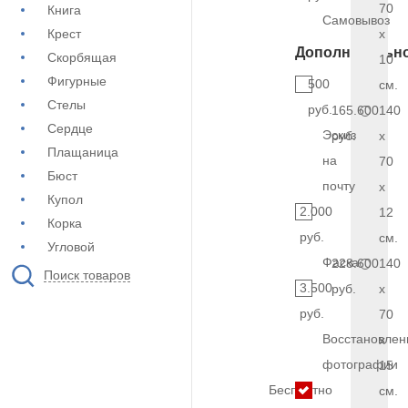
70
Книга
Самовывоз
Крест
x
Дополнительн
Скорбящая
10
Фигурные
500
см.
Стелы
руб.
165.600
140
Сердце
Эскиз
руб.
x
Плащаница
на
70
Бюст
почту
x
Купол
2.000
12
Корка
руб.
см.
Угловой
Фаска
228.600
140
Поиск товаров
3.500
руб.
x
руб.
70
Восстановлен
x
фотографии
15
Бесплатно
см.