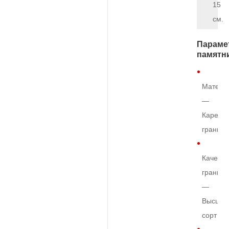
15
см.
Параме
памятн
Матери
—
Карельс
гранит
Качеств
гранита
—
Высший
сорт