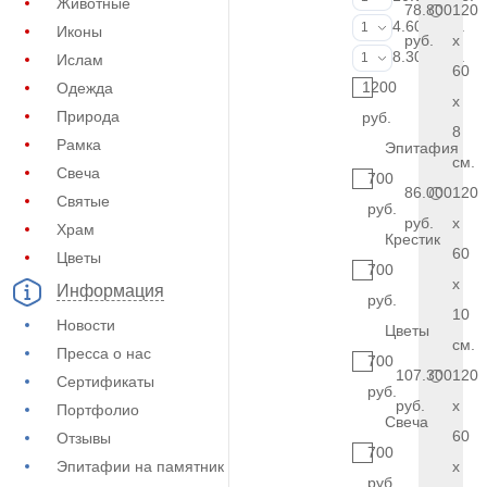
Животные
78.800
120
Фотокерамик
4.600 руб.
1
Иконы
руб.
x
Фото на стекл
8.300 руб.
1
Ислам
60
1200
Одежда
x
Природа
руб.
8
Рамка
Эпитафия
см.
Свеча
700
86.000
120
Святые
руб.
руб.
x
Храм
Крестик
60
Цветы
700
x
Информация
руб.
10
Новости
Цветы
см.
Пресса о нас
700
107.300
120
Сертификаты
руб.
руб.
x
Портфолио
Свеча
60
Отзывы
700
Эпитафии на памятник
x
руб.