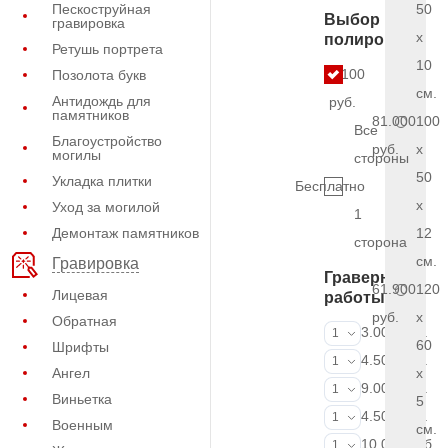
Пескоструйная
50
Выбор
гравировка
x
полировки
Ретушь портрета
10
5.100
Позолота букв
см.
Антидождь для
руб.
памятников
81.000
100
Все
Благоустройство
руб.
x
могилы
стороны
50
Укладка плитки
Бесплатно
x
Уход за могилой
1
Демонтаж памятников
12
сторона
см.
Гравировка
Граверные
61.900
120
Лицевая
работы
руб.
x
Обратная
ФИО и даты (
3.000 руб.
1
60
Шрифты
ФИО и даты (
4.500 руб.
1
Ангел
x
ФИО и даты (
9.000 руб.
1
Виньетка
5
Портрет (Грав
4.500 руб.
1
Военным
см.
Портрет (Ручн
10.000 руб.
1