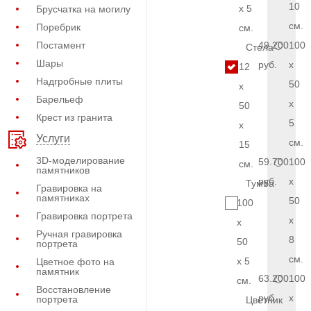
10
x 5
Брусчатка на могилу
см.
Поребрик
см.
Постамент
49.200
100
Стела
Шары
руб.
x
12
Надгробные плиты
50
x
Барельеф
x
50
Крест из гранита
5
x
Услуги
см.
15
3D-моделирование
59.700
100
см.
памятников
руб.
x
Тумба
Гравировка на
памятниках
50
100
Гравировка портрета
x
x
Ручная гравировка
8
50
портрета
см.
x 5
Цветное фото на
памятник
63.200
100
см.
Восстановление
руб.
x
портрета
Цветник