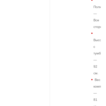
Полиро
—
Все
сторон
Высота
с
тумбой
—
92
см.
Вес
комплек
—
81