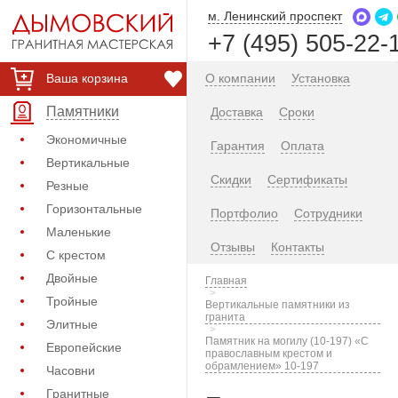
м. Ленинский проспект
+7 (495) 505-22-
Ваша корзина
О компании
Установка
Памятники
Доставка
Сроки
Экономичные
Гарантия
Оплата
Вертикальные
Скидки
Сертификаты
Резные
Горизонтальные
Портфолио
Сотрудники
Маленькие
Отзывы
Контакты
С крестом
Двойные
Главная
Тройные
Вертикальные памятники из
гранита
Элитные
Памятник на могилу (10-197) «С
Европейские
православным крестом и
обрамлением» 10-197
Часовни
Гранитные