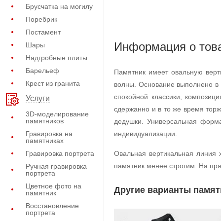
Брусчатка на могилу
Поребрик
Постамент
Информация о тов
Шары
Надгробные плиты
Барельеф
Памятник имеет овальную верт
Крест из гранита
волны. Основание выполнено в 
спокойной классики, композиц
Услуги
сдержанно и в то же время тор
3D-моделирование
памятников
дедушки. Универсальная форма
Гравировка на
индивидуализации.
памятниках
Гравировка портрета
Овальная вертикальная линия х
памятник менее строгим. На пря
Ручная гравировка
портрета
Цветное фото на
Другие варианты памят
памятник
Восстановление
портрета