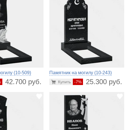
огилу (10-509)
Памятник на могилу (10-243)
42.700 руб.
25.300 руб.
%
Купить
-7%