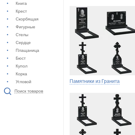
Книга
Крест
Скорбящая
Фигурные
Стелы
Сердце
Плащаница
Бюст
Купол
Корка
Памятники из Гранита
Угловой
Поиск товаров