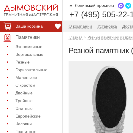
м. Ленинский проспект
+7 (495) 505-22-
Ваша корзина
О компании
Установка
Дост
Памятники
Главная
Резные памятники из гран
Экономичные
Резной памятник 
Вертикальные
Резные
Горизонтальные
Маленькие
С крестом
Двойные
Тройные
Элитные
Европейские
Часовни
Гранитные