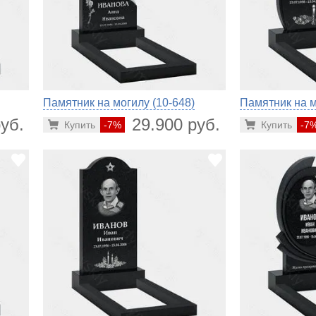
Памятник на могилу (10-648)
Памятник на м
уб.
29.900 руб.
Купить
-7%
Купить
-7