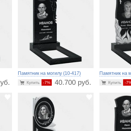
Памятник на могилу (10-417)
Памятник на м
уб.
40.700 руб.
Купить
-7%
Купить
-7