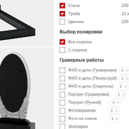
Стела
100 
Тумба
12 x
Цветник
100 
Выбор полировки
Все стороны
1 сторона
Граверные работы
ФИО и даты (Гравировка)
1
ФИО и даты (Пескоструй)
1
ФИО и даты (Скарпель)
1
Портрет (Гравировка)
1
Портрет (Ручной)
1
Фотокерамика
1
Фото на стекле
1
Эпитафия