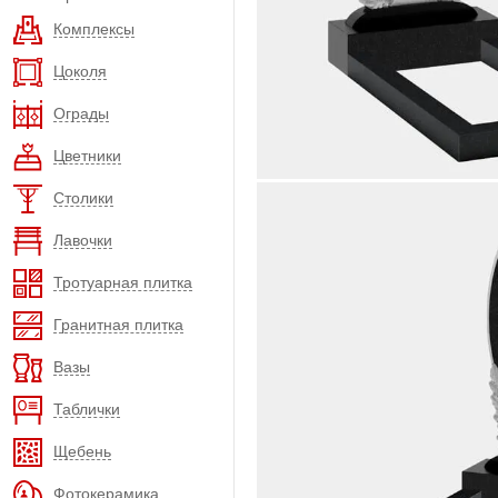
Комплексы
Цоколя
Ограды
Цветники
Столики
Лавочки
Тротуарная плитка
Гранитная плитка
Вазы
Таблички
Щебень
Фотокерамика