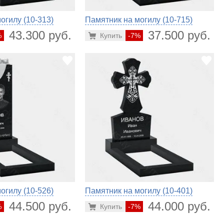
огилу (10-313)
Памятник на могилу (10-715)
43.300 руб.
37.500 руб.
%
Купить
-7%
огилу (10-526)
Памятник на могилу (10-401)
44.500 руб.
44.000 руб.
%
Купить
-7%