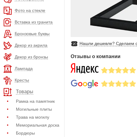
Фото на стекле
Вставка из гранита
Бронзовые буквы
Нашли дешевле? Сделаем с
Декор из акрила
Отзывы о компании
Декор из бронзы
Лампада
Кресты
Товары
Рамка на памятник
Могильные плиты
Трава на могилу
Мемориальная доска
Бордюры