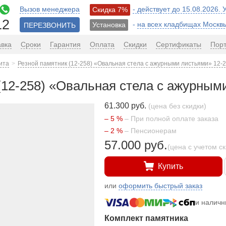
Вызов менеджера
- действует до 15.08.2026.
Скидка 7%
12
-
на всех кладбищах Москв
Установка
ПЕРЕЗВОНИТЬ
авка
Сроки
Гарантия
Оплата
Скидки
Сертификаты
Пор
ита
Резной памятник (12-258) «Овальная стела с ажурными листьями» 12-
(12-258) «Овальная стела с ажурным
61.300 руб.
(цена без скидки)
– 5 %
– При полной оплате заказа
– 2 %
– Пенсионерам
57.000 руб.
(цена с учетом с
Купить
или
оформить быстрый заказ
и налич
Комплект памятника