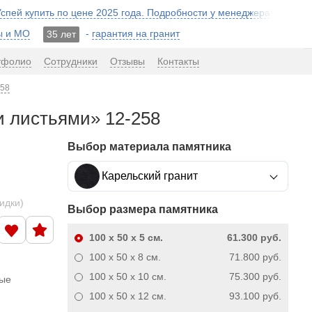
 Успей купить по цене 2025 года. Подробности у менеджера!
ы и МО
-
гарантия на гранит
35 лет
тфолио
Сотрудники
Отзывы
Контакты
258
и листьями» 12-258
Выбор материала памятника
Карельский гранит
кидки)
Выбор размера памятника
100 x 50 x 5
см.
61.300 руб.
100 x 50 x 8
см.
71.800 руб.
100 x 50 x 10
см.
75.300 руб.
ные
100 x 50 x 12
см.
93.100 руб.