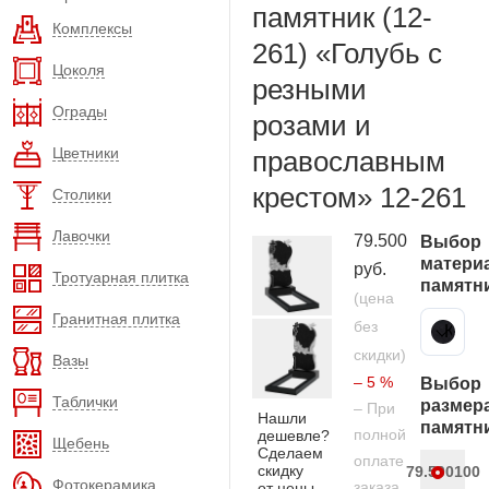
памятник (12-
Комплексы
261) «Голубь с
Цоколя
резными
Ограды
розами и
Цветники
православным
крестом» 12-261
Столики
Лавочки
79.500
Выбор
матери
руб.
Тротуарная плитка
памятн
(цена
Гранитная плитка
без
Карельский гранит
скидки)
Вазы
– 5 %
Выбор
Таблички
размер
– При
Нашли
памятн
полной
дешевле?
Щебень
Сделаем
оплате
скидку
79.500
100
Фотокерамика
заказа
от цены