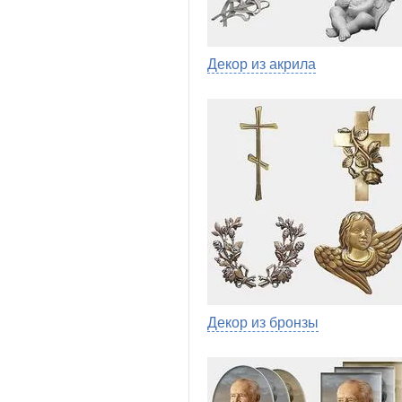
Декор из акрила
Декор из бронзы