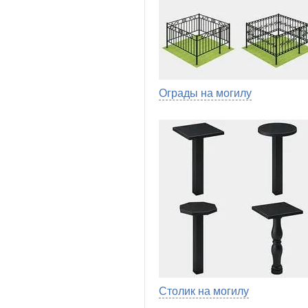
Ограды на могилу
Столик на могилу