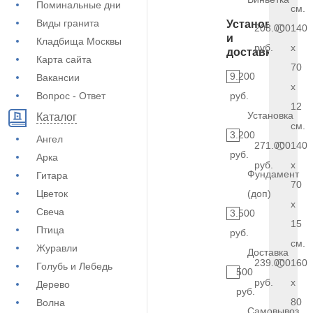
Поминальные дни
см.
Виды гранита
Установка
208.000
140
и
Кладбища Москвы
руб.
x
доставка
Карта сайта
70
9.200
Вакансии
x
Вопрос - Ответ
руб.
12
Установка
Каталог
см.
3.200
Ангел
271.000
140
руб.
Арка
руб.
x
Фундамент
Гитара
70
Цветок
(доп)
x
Свеча
3.500
15
Птица
руб.
см.
Журавли
Доставка
239.000
160
Голубь и Лебедь
500
руб.
x
Дерево
руб.
80
Волна
Самовывоз