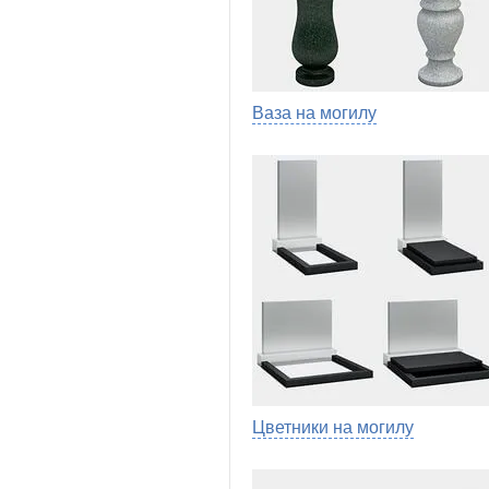
Ваза на могилу
Цветники на могилу