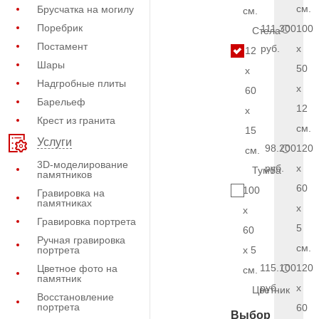
см.
Брусчатка на могилу
см.
Поребрик
111.300
100
Стела
Постамент
руб.
x
12
Шары
50
x
Надгробные плиты
x
60
Барельеф
12
x
Крест из гранита
см.
15
Услуги
98.200
120
см.
3D-моделирование
руб.
x
Тумба
памятников
60
100
Гравировка на
памятниках
x
x
Гравировка портрета
5
60
Ручная гравировка
см.
портрета
x 5
115.100
120
Цветное фото на
см.
памятник
руб.
x
Цветник
Восстановление
портрета
60
Выбор