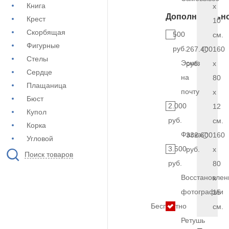
Книга
x
Дополнительн
Крест
10
Скорбящая
500
см.
Фигурные
руб.
267.400
160
Стелы
Эскиз
руб.
x
Сердце
на
80
Плащаница
почту
x
Бюст
2.000
12
Купол
руб.
см.
Корка
Фаска
332.600
160
Угловой
3.500
руб.
x
Поиск товаров
руб.
80
Восстановлен
x
фотографии
15
Бесплатно
см.
Ретушь