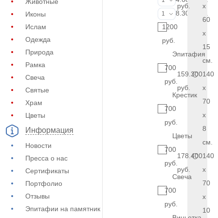
1
Животные
руб.
x
Фото на стекл
8.300 руб.
Иконы
1
60
Ислам
1200
x
Одежда
руб.
15
Природа
Эпитафия
см.
Рамка
700
159.300
140
Свеча
руб.
руб.
x
Святые
Крестик
70
Храм
700
x
Цветы
руб.
8
Информация
Цветы
см.
Новости
700
178.400
140
Пресса о нас
руб.
руб.
x
Сертификаты
Свеча
70
Портфолио
700
Отзывы
x
руб.
Эпитафии на памятник
10
Виньетка