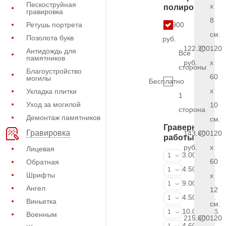
Пескоструйная
x
полировки
гравировка
8
Ретушь портрета
11.900
см.
Позолота букв
руб.
122.300
120
Антидождь для
Все
памятников
руб.
x
стороны
Благоустройство
60
могилы
Бесплатно
x
Укладка плитки
1
Уход за могилой
10
сторона
Демонтаж памятников
см.
Граверные
Гравировка
143.600
120
работы
руб.
x
Лицевая
ФИО и даты (
3.000 руб.
1
60
Обратная
ФИО и даты (
4.500 руб.
1
Шрифты
x
ФИО и даты (
9.000 руб.
1
Ангел
12
Портрет (Грав
4.500 руб.
1
Виньетка
см.
Портрет (Ручн
10.000 руб.
1
Военным
215.600
120
Фотокерамик
4.600 руб.