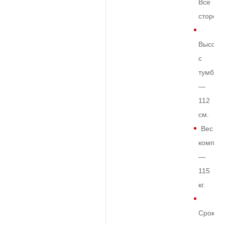
Все
сторон
Высота
с
тумбой
—
112
см.
Вес
комплек
—
115
кг.
Срок