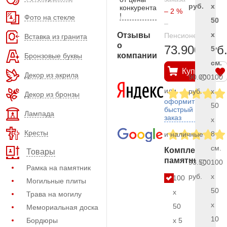
руб.
x
конкурента
– 2 %
!
Фото на стекле
50
–
x
Отзывы
Пенсионерам
Вставка из гранита
о
73.900 руб
5
компании
Бронзовые буквы
см.
Купить
Декор из акрила
90.000
100
или
руб.
x
Декор из бронзы
оформить
50
быстрый
Лампада
заказ
x
Кресты
8
и наличные
см.
Комплект
Товары
памятника
93.500
100
Рамка на памятник
руб.
x
100
Могильные плиты
50
x
Трава на могилу
x
50
Мемориальная доска
10
Бордюры
x 5