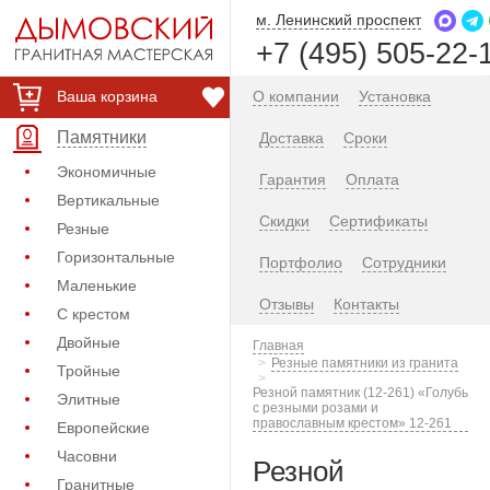
м. Ленинский проспект
+7 (495) 505-22-
Ваша корзина
О компании
Установка
Памятники
Доставка
Сроки
Экономичные
Гарантия
Оплата
Вертикальные
Скидки
Сертификаты
Резные
Горизонтальные
Портфолио
Сотрудники
Маленькие
Отзывы
Контакты
С крестом
Двойные
Главная
Резные памятники из гранита
Тройные
Резной памятник (12-261) «Голубь
Элитные
с резными розами и
православным крестом» 12-261
Европейские
Часовни
Резной
Гранитные