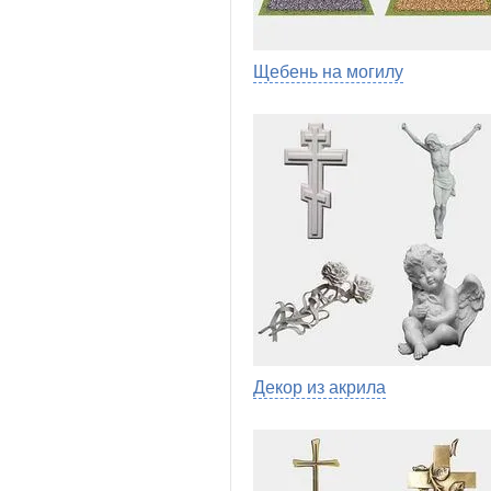
Щебень на могилу
Декор из акрила