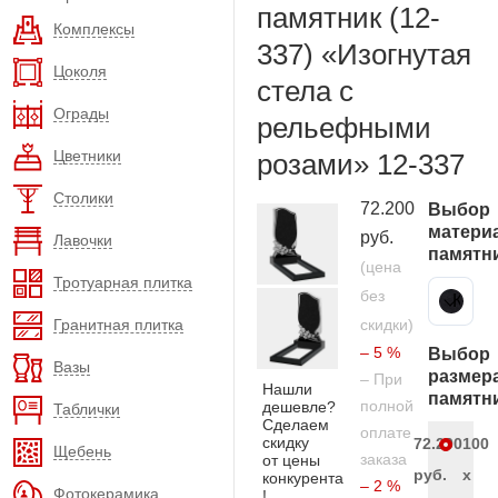
памятник (12-
Комплексы
337) «Изогнутая
Цоколя
стела с
Ограды
рельефными
Цветники
розами» 12-337
Столики
72.200
Выбор
матери
руб.
Лавочки
памятн
(цена
Тротуарная плитка
без
Карельский гранит
Гранитная плитка
скидки)
– 5 %
Выбор
Вазы
размер
– При
Нашли
памятн
полной
дешевле?
Таблички
Сделаем
оплате
скидку
72.200
100
Щебень
заказа
от цены
руб.
x
конкурента
– 2 %
Фотокерамика
!