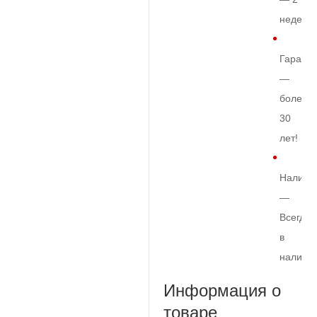
недели
Гарант
—
более
30
лет!
Наличи
—
Всегда
в
наличи
Информация о
товаре