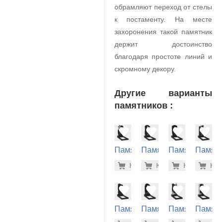
обрамляют переход от стелы
к постаменту. На месте
захоронения такой памятник
держит достоинство
благодаря простоте линий и
скромному декору.
Другие варианты
памятников :
Памятник
Памятник
Памятник
Памят
на
на
на
на
32.300 р
31.
Купить
Купить
-7%
Купить
-7%
Куп
-7
могилу
могилу
могилу
могилу
(10-617)
(10-371)
(10-197)
(10-674
Памятник
Памятник
Памятник
Памят
на
на
на
на