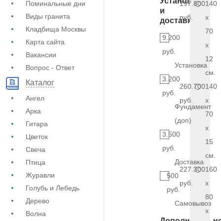
Установка
Поминальные дни
197.800
140
и
Виды гранита
руб.
x
доставка
Кладбища Москвы
70
9.200
Карта сайта
x
руб.
Вакансии
12
Установка
Вопрос - Ответ
см.
3.200
Каталог
260.700
140
руб.
Ангел
руб.
x
Фундамент
Арка
70
(доп)
Гитара
x
3.500
Цветок
15
руб.
Свеча
см.
Доставка
Птица
227.300
160
Журавли
500
руб.
x
Голубь и Лебедь
руб.
80
Дерево
Самовывоз
x
Волна
Дополнительн