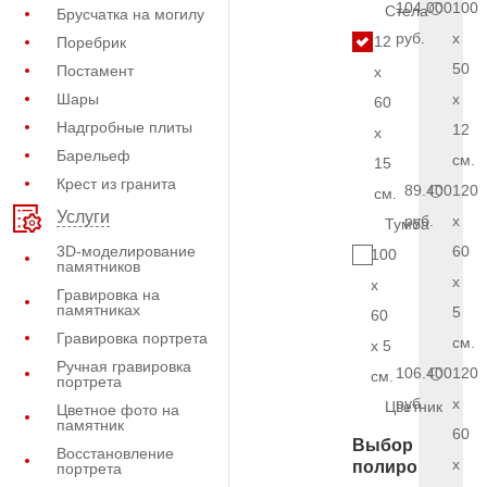
104.000
100
Стела
Брусчатка на могилу
руб.
x
12
Поребрик
50
Постамент
x
Шары
x
60
Надгробные плиты
12
x
Барельеф
см.
15
Крест из гранита
89.400
120
см.
Услуги
руб.
x
Тумба
3D-моделирование
60
100
памятников
x
x
Гравировка на
памятниках
5
60
Гравировка портрета
см.
x 5
Ручная гравировка
106.400
120
см.
портрета
руб.
x
Цветник
Цветное фото на
памятник
60
Выбор
Восстановление
x
полировки
портрета