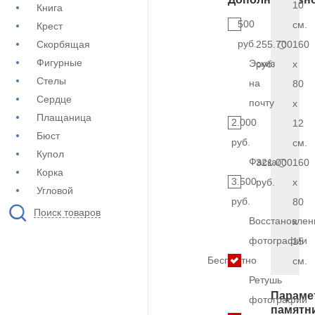
10
Книга
500
см.
Крест
руб.
Скорбящая
255.700
160
Фигурные
Эскиз
руб.
x
Стелы
на
80
Сердце
почту
x
Плащаница
2.000
12
Бюст
руб.
см.
Купол
Фаска
321.000
160
Корка
3.500
руб.
x
Угловой
руб.
80
Поиск товаров
Восстановлен
x
фотографии
15
Бесплатно
см.
Ретушь
Параме
фотографии
памятн