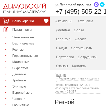
м. Ленинский проспект
+7 (495) 505-22-
Ваша корзина
О компании
Установка
Памятники
Доставка
Сроки
Экономичные
Гарантия
Оплата
Вертикальные
Скидки
Сертификаты
Резные
Горизонтальные
Портфолио
Сотрудники
Маленькие
Отзывы
Контакты
С крестом
Двойные
Главная
Резные памятники из гранита
Тройные
Резной памятник (12-337)
Элитные
«Изогнутая стела с рельефными
розами» 12-337
Европейские
Часовни
Резной
Гранитные