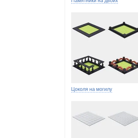
Памятники на двоих
Цоколя на могилу