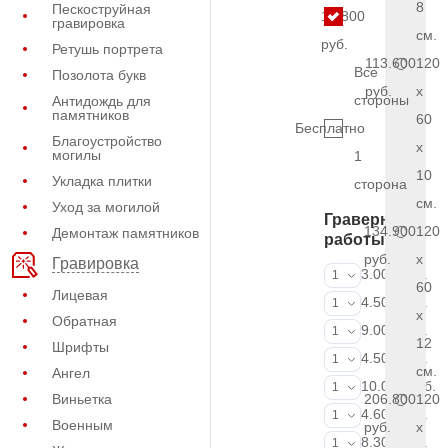
8
Пескоструйная
10.800
гравировка
см.
руб.
Ретушь портрета
113.600
120
Все
Позолота букв
руб.
x
стороны
Антидождь для
памятников
60
Бесплатно
Благоустройство
x
могилы
1
10
Укладка плитки
сторона
см.
Уход за могилой
Граверные
134.900
120
Демонтаж памятников
работы
руб.
x
Гравировка
ФИО и даты (
3.000 руб.
1
60
Лицевая
ФИО и даты (
4.500 руб.
1
x
Обратная
ФИО и даты (
9.000 руб.
1
12
Шрифты
Портрет (Грав
4.500 руб.
1
см.
Ангел
Портрет (Ручн
10.000 руб.
1
Виньетка
206.800
120
Фотокерамик
4.600 руб.
1
Военным
руб.
x
Фото на стекл
8.300 руб.
1