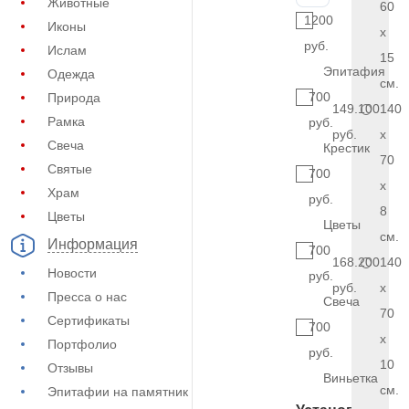
Животные
60
1200
Иконы
x
руб.
Ислам
15
Эпитафия
Одежда
см.
700
Природа
149.100
140
Рамка
руб.
руб.
x
Свеча
Крестик
70
Святые
700
x
Храм
руб.
8
Цветы
Цветы
см.
Информация
700
168.200
140
Новости
руб.
руб.
x
Пресса о нас
Свеча
70
Сертификаты
700
x
Портфолио
руб.
10
Отзывы
Виньетка
см.
Эпитафии на памятник