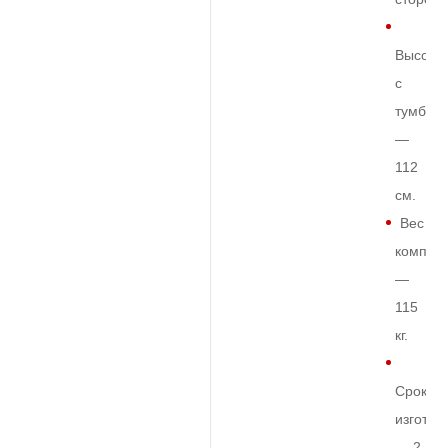
Высота
с
тумбой
—
112
см.
Вес
комплек
—
115
кг.
Срок
изготов
— 2