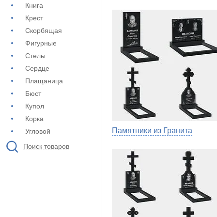
Книга
Крест
Скорбящая
Фигурные
Стелы
Сердце
Плащаница
Бюст
Купол
Корка
Памятники из Гранита
Угловой
Поиск товаров