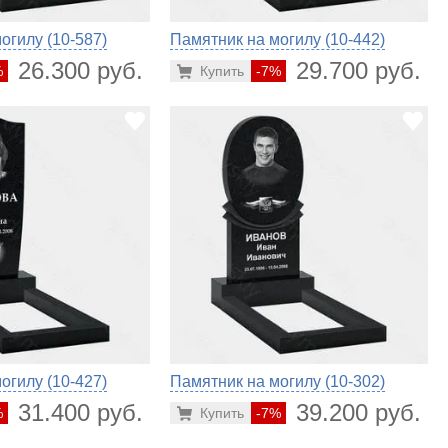
огилу (10-587)
Памятник на могилу (10-442)
26.300 руб.
29.700 руб.
%
Купить
-7%
огилу (10-427)
Памятник на могилу (10-302)
31.400 руб.
39.200 руб.
%
Купить
-7%