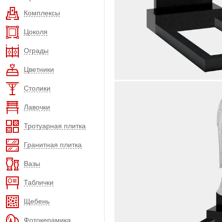
Комплексы
Цоколя
Ограды
Цветники
Столики
Лавочки
Тротуарная плитка
Гранитная плитка
Вазы
Таблички
Щебень
Фотокерамика