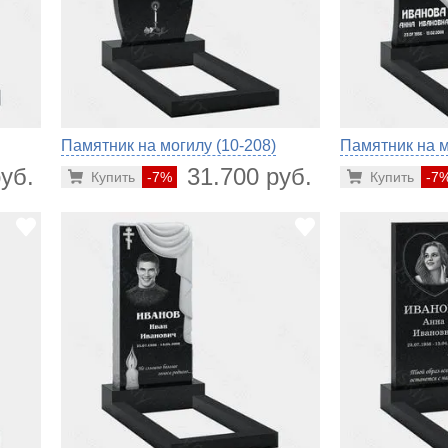
Памятник на могилу (10-208)
Памятник на м
уб.
31.700 руб.
Купить
-7%
Купить
-7