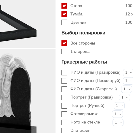
Стела
100 
Тумба
12 x
Цветник
100 
Выбор полировки
Все стороны
1 сторона
Граверные работы
ФИО и даты (Гравировка)
1
ФИО и даты (Пескоструй)
1
ФИО и даты (Скарпель)
1
Портрет (Гравировка)
1
Портрет (Ручной)
1
Фотокерамика
1
Фото на стекле
1
Эпитафия