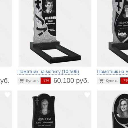
Памятник на могилу (10-506)
Памятник на м
уб.
60.100 руб.
Купить
-7%
Купить
-7