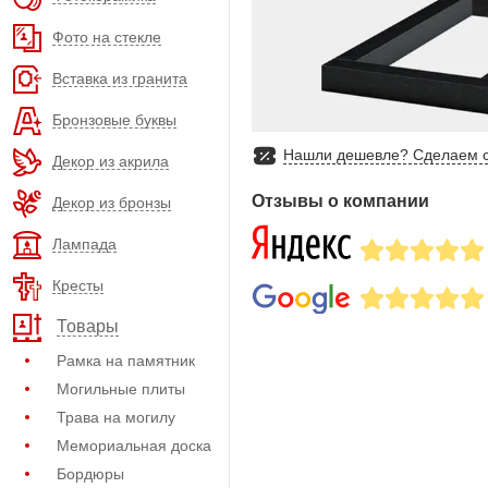
Фото на стекле
Вставка из гранита
Бронзовые буквы
Нашли дешевле? Сделаем с
Декор из акрила
Отзывы о компании
Декор из бронзы
Лампада
Кресты
Товары
Рамка на памятник
Могильные плиты
Трава на могилу
Мемориальная доска
Бордюры