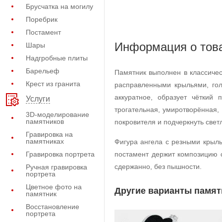
Брусчатка на могилу
Поребрик
Постамент
Информация о тов
Шары
Надгробные плиты
Барельеф
Памятник выполнен в классиче
Крест из гранита
расправленными крыльями, гол
аккуратное, образует чёткий
Услуги
трогательная, умиротворённая,
3D-моделирование
памятников
покровителя и подчеркнуть свет
Гравировка на
памятниках
Фигура ангела с резными крыль
Гравировка портрета
постамент держит композицию с
сдержанно, без пышности.
Ручная гравировка
портрета
Цветное фото на
Другие варианты памят
памятник
Восстановление
портрета