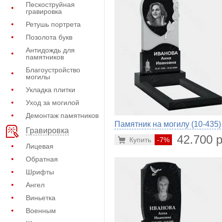
Пескоструйная
гравировка
Ретушь портрета
Позолота букв
Антидождь для
памятников
Благоустройство
могилы
Укладка плитки
Уход за могилой
Демонтаж памятников
Памятник на могилу (10-435)
Гравировка
42.700 р
Купить
-7%
Лицевая
Обратная
Шрифты
Ангел
Виньетка
Военным