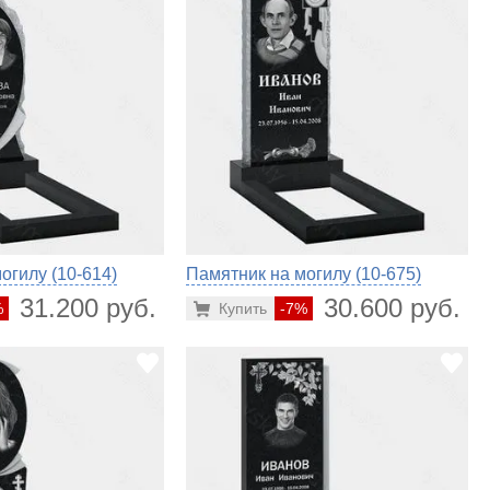
огилу (10-614)
Памятник на могилу (10-675)
31.200 руб.
30.600 руб.
%
Купить
-7%