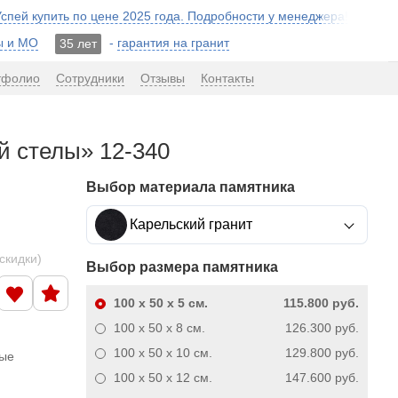
 Успей купить по цене 2025 года. Подробности у менеджера!
ы и МО
-
гарантия на гранит
35 лет
тфолио
Сотрудники
Отзывы
Контакты
й стелы» 12-340
Выбор материала памятника
Карельский гранит
скидки)
Выбор размера памятника
100 x 50 x 5
см.
115.800 руб.
100 x 50 x 8
см.
126.300 руб.
100 x 50 x 10
см.
129.800 руб.
ные
100 x 50 x 12
см.
147.600 руб.