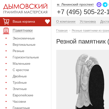
м. Ленинский проспект
+7 (495) 505-22-
Ваша корзина
О компании
Установка
Дост
Памятники
Главная
Резные памятники из гран
Экономичные
Резной памятник 
Вертикальные
Резные
Горизонтальные
Маленькие
С крестом
Двойные
Тройные
Элитные
Европейские
Часовни
Гранитные