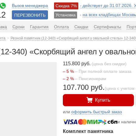
Вызов менеджера
- действует до 31.07.2026.
Скидка 7%
12
-
на всех кладбищах Москв
Установка
ПЕРЕЗВОНИТЬ
авка
Сроки
Гарантия
Оплата
Скидки
Сертификаты
Пор
ита
Резной памятник (12-340) «Скорбящий ангел у овальной стелы» 12-340
(12-340) «Скорбящий ангел у овально
115.800 руб.
(цена без скидки)
– 5 %
– При полной оплате заказа
– 2 %
– Пенсионерам
107.700 руб.
(цена с учетом 
Купить
или
оформить быстрый заказ
и налич
Комплект памятника