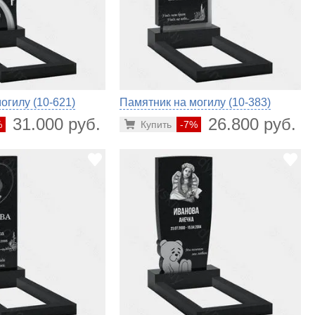
огилу (10-621)
Памятник на могилу (10-383)
31.000 руб.
26.800 руб.
%
Купить
-7%