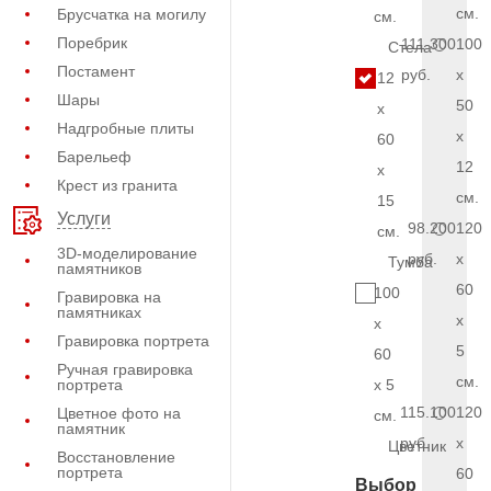
см.
Брусчатка на могилу
см.
Поребрик
111.300
100
Стела
Постамент
руб.
x
12
Шары
50
x
Надгробные плиты
x
60
Барельеф
12
x
Крест из гранита
см.
15
Услуги
98.200
120
см.
3D-моделирование
руб.
x
Тумба
памятников
60
100
Гравировка на
памятниках
x
x
Гравировка портрета
5
60
Ручная гравировка
см.
портрета
x 5
115.100
120
Цветное фото на
см.
памятник
руб.
x
Цветник
Восстановление
портрета
60
Выбор