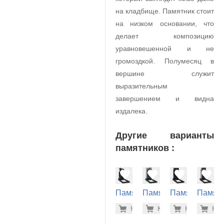
на кладбище. Памятник стоит
на низком основании, что
делает композицию
уравновешенной и не
громоздкой. Полумесяц в
вершине служит
выразительным
завершением и видна
издалека.
Другие варианты
памятников :
Памятник
Памятник
Памятник
Памят
на
на
на
на
28.500 р
31.
Купить
Купить
-7%
Купить
-7%
Куп
-7
могилу
могилу
могилу
могилу
(10-669)
(10-711)
(10-315)
(10-593