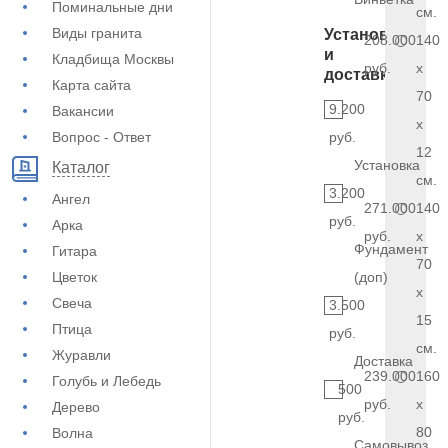
Поминальные дни
см.
Виды гранита
Установка
208.000
140
и
Кладбища Москвы
руб.
x
доставка
Карта сайта
70
9.200
Вакансии
x
Вопрос - Ответ
руб.
12
Установка
Каталог
см.
3.200
Ангел
271.000
140
руб.
Арка
руб.
x
Фундамент
Гитара
70
Цветок
(доп)
x
Свеча
3.500
15
Птица
руб.
см.
Журавли
Доставка
239.000
160
Голубь и Лебедь
500
руб.
x
Дерево
руб.
80
Волна
Самовывоз