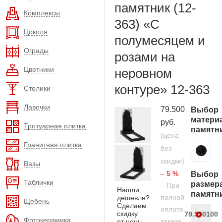
памятник (12-
Комплексы
363) «С
Цоколя
полумесяцем и
Ограды
розами на
Цветники
неровном
контуре» 12-363
Столики
Лавочки
79.500
Выбор
матери
руб.
Тротуарная плитка
памятн
(цена
Гранитная плитка
без
Карельский гранит
скидки)
Вазы
– 5 %
Выбор
Таблички
размер
– При
Нашли
памятн
полной
дешевле?
Щебень
Сделаем
оплате
скидку
79.500
100
Фотокерамика
заказа
от цены