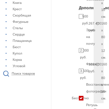
Книга
x
Дополнительн
Крест
10
Скорбящая
500
см.
Фигурные
руб.
267.400
160
Стелы
Эскиз
руб.
x
Сердце
на
80
Плащаница
почту
x
Бюст
2.000
12
Купол
руб.
см.
Корка
Фаска
332.600
160
Угловой
3.500
руб.
x
Поиск товаров
руб.
80
Восстановлен
x
фотографии
15
Бесплатно
см.
Ретушь