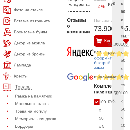
руб.
x
конкурента
– 2 %
!
Фото на стекле
50
–
x
Отзывы
Пенсионерам
Вставка из гранита
о
73.900 руб
5
компании
Бронзовые буквы
см.
Купить
Декор из акрила
90.000
100
или
руб.
x
Декор из бронзы
оформить
50
быстрый
Лампада
заказ
x
Кресты
8
и наличные
см.
Комплект
Товары
памятника
93.500
100
Рамка на памятник
руб.
x
100
Могильные плиты
50
x
Трава на могилу
x
50
Мемориальная доска
10
Бордюры
x 5