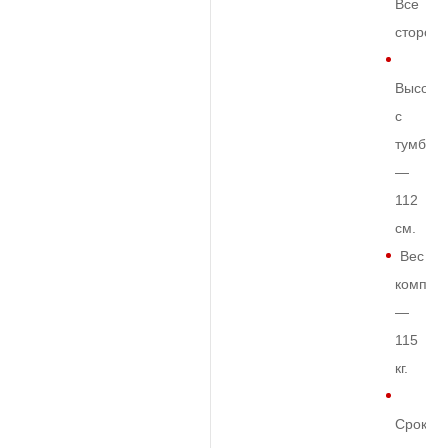
Все
сторон
Высота
с
тумбой
—
112
см.
Вес
комплек
—
115
кг.
Срок