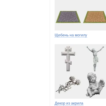
Щебень на могилу
Декор из акрила