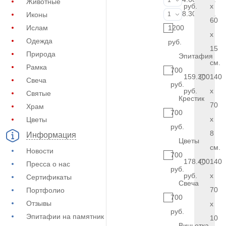
1
Животные
руб.
x
Фото на стекл
8.300 руб.
Иконы
1
60
Ислам
1200
x
Одежда
руб.
15
Природа
Эпитафия
см.
Рамка
700
159.300
140
Свеча
руб.
руб.
x
Святые
Крестик
70
Храм
700
x
Цветы
руб.
8
Информация
Цветы
см.
Новости
700
178.400
140
Пресса о нас
руб.
руб.
x
Сертификаты
Свеча
70
Портфолио
700
Отзывы
x
руб.
Эпитафии на памятник
10
Виньетка