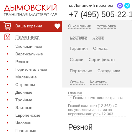
м. Ленинский проспект
+7 (495) 505-22-
Ваша корзина
О компании
Установка
Памятники
Доставка
Сроки
Экономичные
Гарантия
Оплата
Вертикальные
Скидки
Сертификаты
Резные
Горизонтальные
Портфолио
Сотрудники
Маленькие
Отзывы
Контакты
С крестом
Двойные
Главная
Резные памятники из гранита
Тройные
Резной памятник (12-363) «С
Элитные
полумесяцем и розами на
неровном контуре» 12-363
Европейские
Часовни
Резной
Гранитные