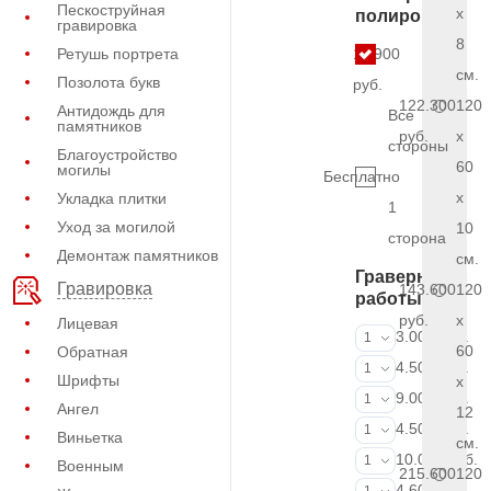
Пескоструйная
x
полировки
гравировка
8
Ретушь портрета
11.900
см.
Позолота букв
руб.
122.300
120
Антидождь для
Все
памятников
руб.
x
стороны
Благоустройство
60
могилы
Бесплатно
x
Укладка плитки
1
Уход за могилой
10
сторона
Демонтаж памятников
см.
Граверные
Гравировка
143.600
120
работы
руб.
x
Лицевая
ФИО и даты (
3.000 руб.
1
60
Обратная
ФИО и даты (
4.500 руб.
1
Шрифты
x
ФИО и даты (
9.000 руб.
1
Ангел
12
Портрет (Грав
4.500 руб.
1
Виньетка
см.
Портрет (Ручн
10.000 руб.
1
Военным
215.600
120
Фотокерамик
4.600 руб.