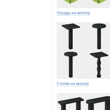
Ограды на могилу
Столик на могилу